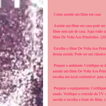
 Como assistir um filme em casa
 Assistir um filme em casa pode ser uma ótima maneira de relaxar e  desfrutar de um bom 
filme sem sair de casa. Aqui estão a
filme De Volta Aos Primórdios  (20
 Escolha o filme De Volta Aos Primórdios (2023): Antes de tudo, escolha o  filme que 
deseja assistir. Pode ser um clássic
 Prepare o ambiente: Certifique-se de que o ambiente esteja confortável e  adequado para 
assistir um filme De Volta Aos Primó
escolha um local confortável  para s
 Preparar o equipamento: Certifique-se de que o equipamento esteja pronto  para ser 
usado. Verifique a conexão da TV ou 
ouvido e escolha a fonte do filme