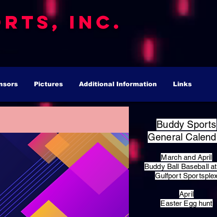
rts, Inc.
nsors
Pictures
Additional Information
Links
Buddy Sports
General Calend
March and April
Buddy Ball Baseball at
Gulfport Sportsple
April
Easter Egg hunt