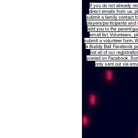
​If you do not already re
direct emails from us, 
submit a family contact f
players/participants and 
add you to the parent/gu
email list. Volunteers, p
submit a volunteer form. 
a Buddy Ball Facebook p
not all of our registratio
posted on Facebook. So
only sent out via ema