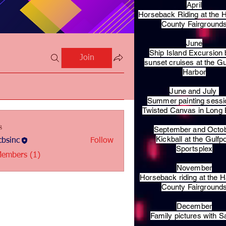
April
Horseback Riding at the H
County Fairground
June
Ship Island Excursion 
Join
sunset cruises at the Gu
Harbor
June and July
Summer painting sessi
Twisted Canvas in Long
s
September and Octo
Kickball at the Gulfp
bsinc
Follow
c
Sportsplex
Members (1)
November
Horseback riding at the H
County Fairground
December
Family pictures with S