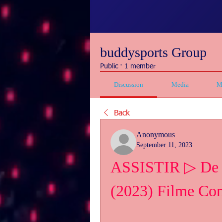
buddysports Group
Public
·
1 member
Discussion
Media
M
Back
Anonymous
September 11, 2023
ASSISTIR ▷ De V
(2023) Filme Co