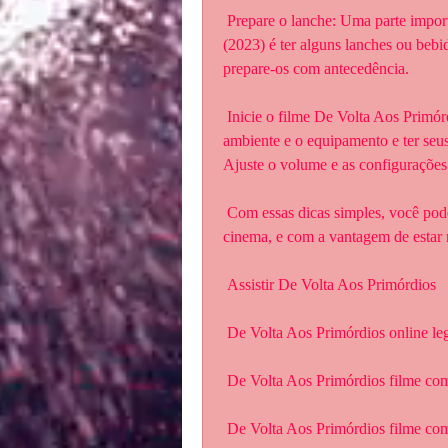
 Prepare o lanche: Uma parte importante de assistir um filme De Volta Aos  Primórdios 
(2023) é ter alguns lanches ou bebi
prepare-os com antecedência.
 Inicie o filme De Volta Aos Primórdios (2023): Depois de escolher o  filme, prepare o 
ambiente e o equipamento e ter seus 
Ajuste o volume e as configurações 
 Com essas dicas simples, você pode desfrutar de um filme em casa como se  estivesse no 
cinema, e com a vantagem de estar n
 Assistir De Volta Aos Primórdios
 De Volta Aos Primórdios online l
 De Volta Aos Primórdios filme co
 De Volta Aos Primórdios filme co