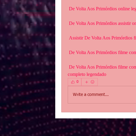
 De Volta Aos Primórdios online l
 De Volta Aos Primórdios assistir o
 Assistir De Volta Aos Primórdios 
 De Volta Aos Primórdios filme co
 De Volta Aos Primórdios filme completo dublado.De Volta Aos Primórdios Filme 
completo legendado
0
Write a comment...