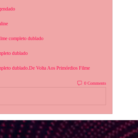
egendado
nline
filme completo dublado
mpleto dublado
0 Comments