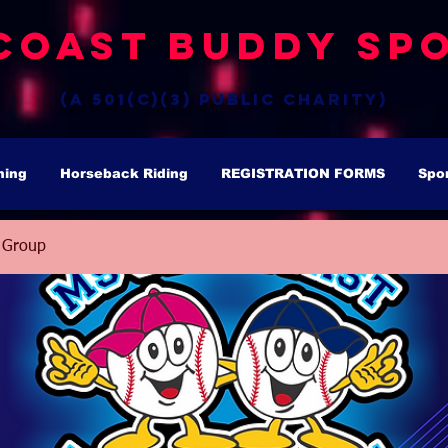
Coast Buddy Spo
(a 501(c)(3) public charity)
hing
Horseback Riding
REGISTRATION FORMS
Spo
 Group