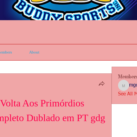
embers
About
Member
mgc
mgcbsin
See All 
olta Aos Primórdios 
mpleto Dublado em PT gdg