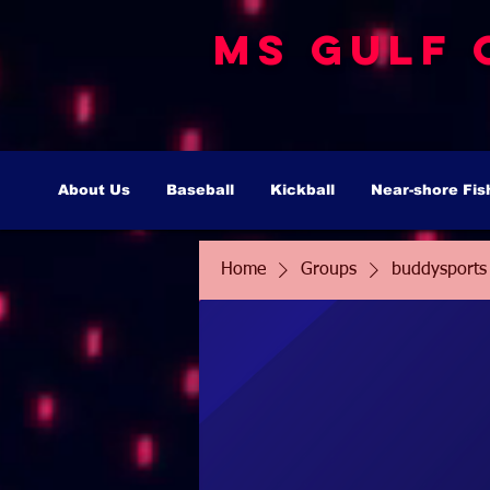
MS Gulf 
About Us
Baseball
Kickball
Near-shore Fis
Home
Groups
buddysports