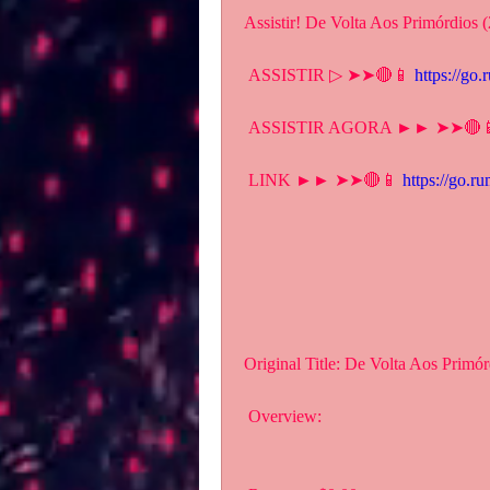
Assistir! De Volta Aos Primórdios 
 ASSISTIR ▷ ➤➤🔴📱 
https://go
 ASSISTIR AGORA ►► ➤➤🔴
 LINK ►► ➤➤🔴📱 
https://go.r
Original Title: De Volta Aos Primór
 Overview: