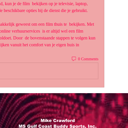
, kun je de film  bekijken op je televisie, laptop, 
de beschikbare opties bij de dienst die je gebruikt.
line verhuurservices  is er altijd wel een film 
ldoet. Door  de bovenstaande stappen te volgen kun 
ijken vanuit het comfort van je eigen huis in 
0 Comments
Mike Crawford
MS Gulf Coast Buddy Sports, Inc.