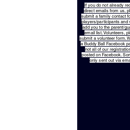
​If you do not already re
direct emails from us, 
submit a family contact f
players/participants and 
add you to the parent/gu
email list. Volunteers, p
submit a volunteer form. 
a Buddy Ball Facebook p
not all of our registratio
posted on Facebook. So
only sent out via ema