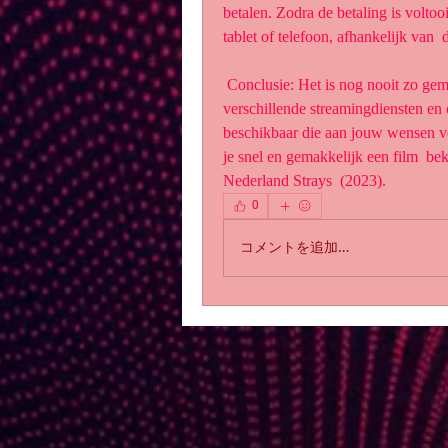
betalen. Zodra de betaling is voltooid
tablet of telefoon, afhankelijk van  
 Conclusie: Het is nog nooit zo gemakkelijk geweest om een film thuis te  bekijken. Met 
verschillende streamingdiensten en on
beschikbaar die aan jouw wensen vo
je snel en gemakkelijk een film  bek
Nederland Strays  (2023).
0
コメントを追加…