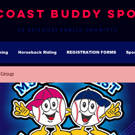
Coast Buddy Spo
(a 501(c)(3) public charity)
hing
Horseback Riding
REGISTRATION FORMS
Spo
 Group