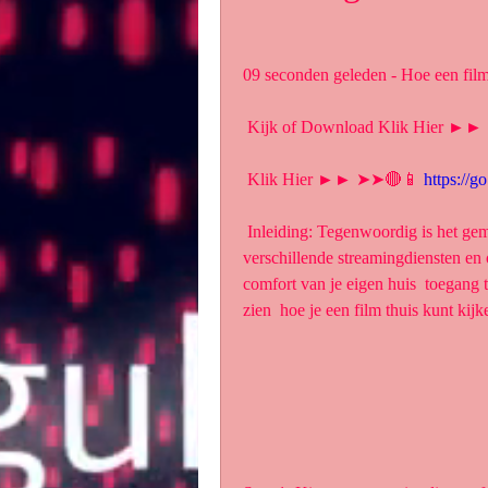
09 seconden geleden - Hoe een film
 Kijk of Download Klik Hier ►
 Klik Hier ►► ➤➤🔴📱 
https://
 Inleiding: Tegenwoordig is het gemakkelijker dan ooit om een film thuis  te bekijken. Met 
verschillende streamingdiensten en o
comfort van je eigen huis  toegang te
zien  hoe je een film thuis kunt kij