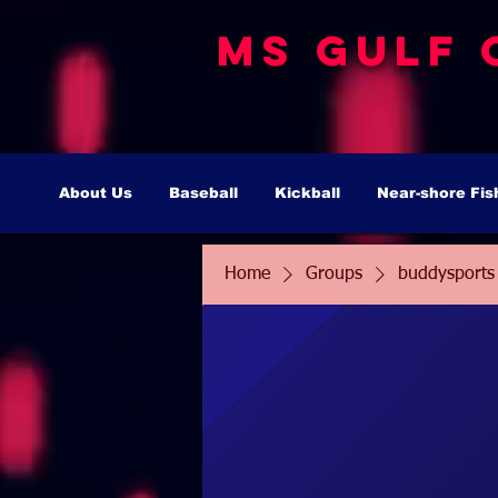
MS Gulf 
About Us
Baseball
Kickball
Near-shore Fis
Home
Groups
buddysports