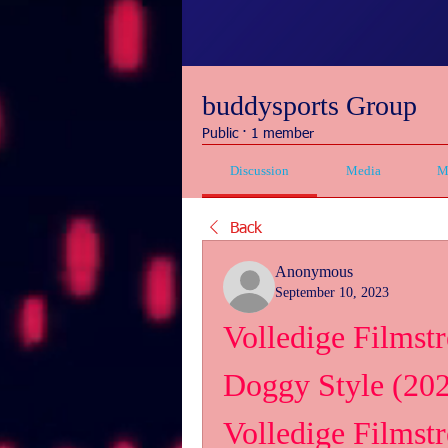
buddysports Group
Public
·
1 member
Discussion
Media
M
Back
Anonymous
September 10, 2023
Volledige Filmstr
Doggy Style (2023
Volledige Filmst