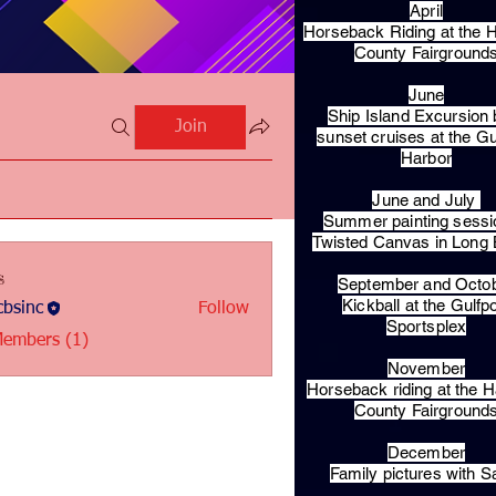
April
Horseback Riding at the H
County Fairground
June
Ship Island Excursion 
Join
sunset cruises at the Gu
Harbor
June and July
Summer painting sessi
Twisted Canvas in Long
s
September and Octo
Kickball at the Gulfp
bsinc
Follow
c
Sportsplex
Members (1)
November
Horseback riding at the H
County Fairground
December
Family pictures with S