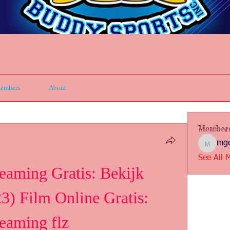
embers
About
Member
mgc
mgcbsin
See All 
eaming Gratis: Bekijk 
) Film Online Gratis: 
reaming flz