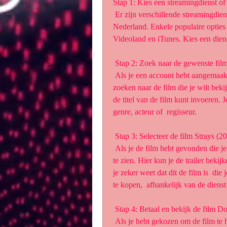
Stap 1: Kies een streamingdienst of
 Er zijn verschillende streamingdiensten en online verhuurservices  beschikbaar in 
Nederland. Enkele populaire opties
Videoland en iTunes. Kies een diens
 Stap 2: Zoek naar de gewenste fi
 Als je een account hebt aangemaakt bij de gekozen dienst, kun je  beginnen met het 
zoeken naar de film die je wilt beki
de titel van de film kunt invoeren.
genre, acteur of  regisseur.
 Stap 3: Selecteer de film Strays (2
 Als je de film hebt gevonden die je wilt bekijken, klik dan op de titel  om meer informatie 
te zien. Hier kun je de trailer bekij
je zeker weet dat dit de film is  die 
te kopen,  afhankelijk van de dienst 
 Stap 4: Betaal en bekijk de film D
 Als je hebt gekozen om de film te huren of te kopen, volg dan de  instructies om te 