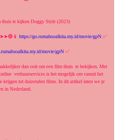
 thuis te kijken Doggy Style (2023)
► ➤➤🔴📱 
https://go.rumahsoalkita.my.id/movie/gpN
 ✅
go.rumahsoalkita.my.id/movie/gpN
 ✅
nline  verhuurservices is het mogelijk om vanuit het 
 krijgen tot duizenden films. In dit artikel laten we je 
ken in Nederland.