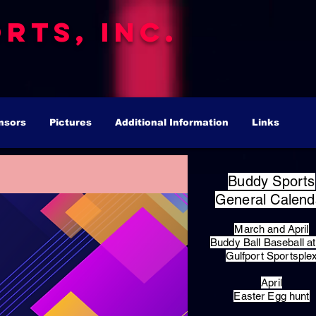
rts, Inc.
nsors
Pictures
Additional Information
Links
Buddy Sports
General Calend
March and April
Buddy Ball Baseball at
Gulfport Sportsple
April
Easter Egg hunt