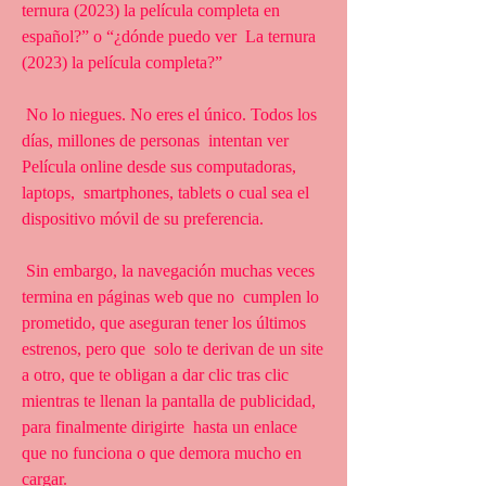
ternura (2023) la película completa en 
español?” o “¿dónde puedo ver  La ternura 
(2023) la película completa?”
 No lo niegues. No eres el único. Todos los 
días, millones de personas  intentan ver 
Película online desde sus computadoras, 
laptops,  smartphones, tablets o cual sea el 
dispositivo móvil de su preferencia.
 Sin embargo, la navegación muchas veces 
termina en páginas web que no  cumplen lo 
prometido, que aseguran tener los últimos 
estrenos, pero que  solo te derivan de un site 
a otro, que te obligan a dar clic tras clic  
mientras te llenan la pantalla de publicidad, 
para finalmente dirigirte  hasta un enlace 
que no funciona o que demora mucho en 
cargar.