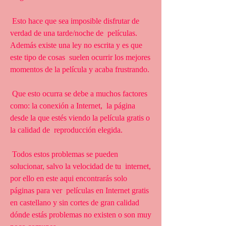
 Esto hace que sea imposible disfrutar de 
verdad de una tarde/noche de  películas. 
Además existe una ley no escrita y es que 
este tipo de cosas  suelen ocurrir los mejores 
momentos de la película y acaba frustrando.
 Que esto ocurra se debe a muchos factores 
como: la conexión a Internet,  la página 
desde la que estés viendo la película gratis o 
la calidad de  reproducción elegida.
 Todos estos problemas se pueden 
solucionar, salvo la velocidad de tu  internet, 
por ello en este aqui encontrarás solo 
páginas para ver  películas en Internet gratis 
en castellano y sin cortes de gran calidad  
dónde estás problemas no existen o son muy 