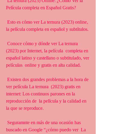
 La ternura (2023) Online: ¿Cómo Ver la 
Película completa en Español Gratis?
 Esto es cómo ver La ternura (2023) online, 
la película completa en español y subtítulos.
 Conoce cómo y dónde ver La ternura 
(2023) por Internet, la película  completa en 
español latino y castellano o subtitulado, ver 
películas  online y gratis en alta calidad.
 Existen dos grandes problemas a la hora de 
ver película La ternura  (2023) gratis en 
internet: Los continuos parones en la 
reproducción de  la película y la calidad en 
la que se reproduce.
 Seguramnte en más de una ocasión has 
buscado en Google “¿cómo puedo ver  La 