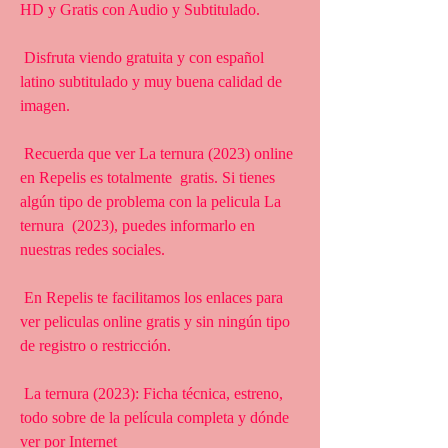
HD y Gratis con Audio y Subtitulado.
 Disfruta viendo gratuita y con español 
latino subtitulado y muy buena calidad de 
imagen.
 Recuerda que ver La ternura (2023) online 
en Repelis es totalmente  gratis. Si tienes 
algún tipo de problema con la pelicula La 
ternura  (2023), puedes informarlo en 
nuestras redes sociales.
 En Repelis te facilitamos los enlaces para 
ver peliculas online gratis y sin ningún tipo 
de registro o restricción.
 La ternura (2023): Ficha técnica, estreno, 
todo sobre de la película completa y dónde 
ver por Internet