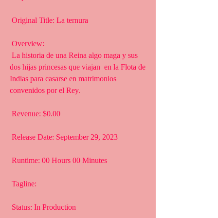
 Original Title: La ternura
 Overview:
 La historia de una Reina algo maga y sus 
dos hijas princesas que viajan  en la Flota de 
Indias para casarse en matrimonios 
convenidos por el Rey.
 Revenue: $0.00
 Release Date: September 29, 2023
 Runtime: 00 Hours 00 Minutes
 Tagline: 
 Status: In Production