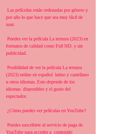
 Las películas están ordenadas por género y 
por año lo que hace que sea muy fácil de 
usar.
 Puedes ver la película La ternura (2023) en 
formatos de calidad como Full HD. y sin 
publicidad.
 Posibilidad de ver la película La ternura 
(2023) online en español  latino y castellano 
u otros idiomas. Esto depende de los 
idiomas  disponibles y el gusto del 
espectador.
 ¿Cómo puedes ver películas en YouTube?
 Puedes suscribirte al servicio de paga de 
YouTube para acceder a  contenido 