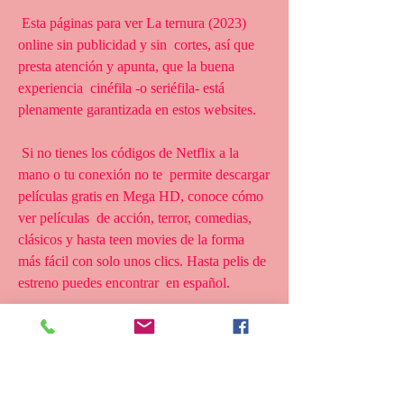
 Esta páginas para ver La ternura (2023) 
online sin publicidad y sin  cortes, así que 
presta atención y apunta, que la buena 
experiencia  cinéfila -o seriéfila- está 
plenamente garantizada en estos websites.
 Si no tienes los códigos de Netflix a la 
mano o tu conexión no te  permite descargar 
películas gratis en Mega HD, conoce cómo 
ver películas  de acción, terror, comedias, 
clásicos y hasta teen movies de la forma  
más fácil con solo unos clics. Hasta pelis de 
estreno puedes encontrar  en español.
 Páginas web para ver película La ternura 
(2023) gratis son de fácil  acceso. eso sí, 
solo necesitas crear una cuenta para ver y 
descargar de  películas, la mayoría de estas 