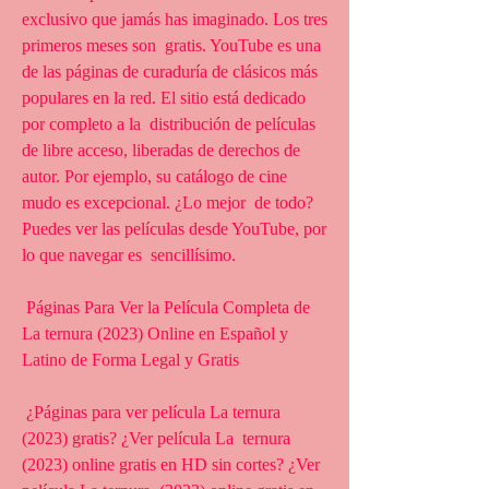
exclusivo que jamás has imaginado. Los tres 
primeros meses son  gratis. YouTube es una 
de las páginas de curaduría de clásicos más  
populares en la red. El sitio está dedicado 
por completo a la  distribución de películas 
de libre acceso, liberadas de derechos de  
autor. Por ejemplo, su catálogo de cine 
mudo es excepcional. ¿Lo mejor  de todo? 
Puedes ver las películas desde YouTube, por 
lo que navegar es  sencillísimo.
 Páginas Para Ver la Película Completa de 
La ternura (2023) Online en Español y 
Latino de Forma Legal y Gratis
 ¿Páginas para ver película La ternura 
(2023) gratis? ¿Ver película La  ternura 
(2023) online gratis en HD sin cortes? ¿Ver 