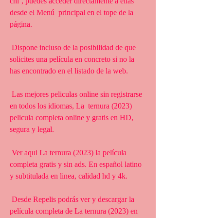
chi’, puedes acceder directamente a ellas 
desde el Menú  principal en el tope de la 
página.
 Dispone incluso de la posibilidad de que 
solicites una película en concreto si no la 
has encontrado en el listado de la web.
 Las mejores peliculas online sin registrarse 
en todos los idiomas, La  ternura (2023) 
pelicula completa online y gratis en HD, 
segura y legal.
 Ver aqui La ternura (2023) la película 
completa gratis y sin ads. En español latino 
y subtitulada en linea, calidad hd y 4k.
 Desde Repelis podrás ver y descargar la 
película completa de La ternura (2023) en 