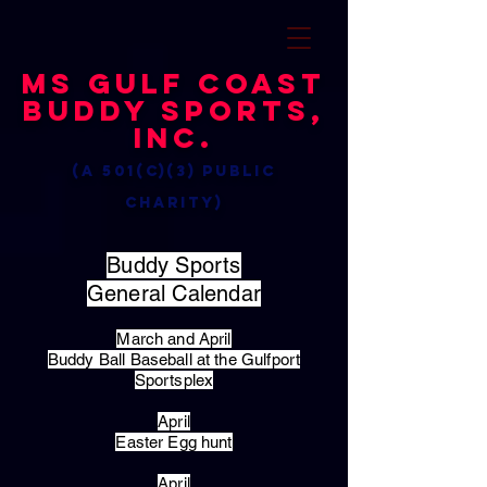
MS Gulf Coast
Buddy Sports,
Inc.
(a 501(c)(3) public
charity)
Buddy Sports
General Calendar
March and April
Buddy Ball Baseball at the Gulfport
Sportsplex
April
Easter Egg hunt
April