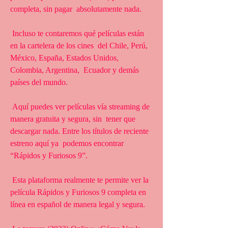
completa, sin pagar  absolutamente nada.
 Incluso te contaremos qué películas están 
en la cartelera de los cines  del Chile, Perú, 
México, España, Estados Unidos, 
Colombia, Argentina,  Ecuador y demás 
países del mundo.
 Aquí puedes ver películas vía streaming de 
manera gratuita y segura, sin  tener que 
descargar nada. Entre los títulos de reciente 
estreno aquí ya  podemos encontrar 
“Rápidos y Furiosos 9”.
 Esta plataforma realmente te permite ver la 
película Rápidos y Furiosos 9 completa en 
línea en español de manera legal y segura.