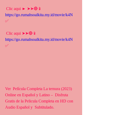
 Clic aqui ► ➤➤🔴📱 
https://go.rumahsoalkita.my.id/movie/k4N
✅
 Clic aqui ➤➤🔴📱 
https://go.rumahsoalkita.my.id/movie/k4N
✅
Ver  Película Completa La ternura (2023) 
Online en Español y Latino –  Disfruta 
Gratis de la Pelicula Completa en HD con 
Audio Español y  Subtitulado.