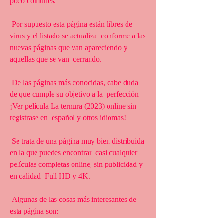
poco comunes.
 Por supuesto esta página están libres de 
virus y el listado se actualiza  conforme a las 
nuevas páginas que van apareciendo y 
aquellas que se van  cerrando.
 De las páginas más conocidas, cabe duda 
de que cumple su objetivo a la  perfección 
¡Ver película La ternura (2023) online sin 
registrase en  español y otros idiomas!
 Se trata de una página muy bien distribuida 
en la que puedes encontrar  casi cualquier 
películas completas online, sin publicidad y 
en calidad  Full HD y 4K.
 Algunas de las cosas más interesantes de 
esta página son: