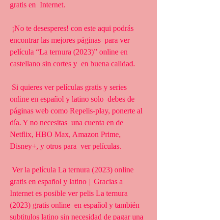
gratis en  Internet.
 ¡No te desesperes! con este aqui podrás 
encontrar las mejores páginas  para ver 
película “La ternura (2023)” online en 
castellano sin cortes y  en buena calidad.
 Si quieres ver películas gratis y series 
online en español y latino solo  debes de 
páginas web como Repelis-play, ponerte al 
día. Y no necesitas  una cuenta en de 
Netflix, HBO Max, Amazon Prime, 
Disney+, y otros para  ver películas.
 Ver la película La ternura (2023) online 
gratis en español y latino |  Gracias a 
Internet es posible ver pelis La ternura 
(2023) gratis online  en español y también 
subtitulos latino sin necesidad de pagar una 