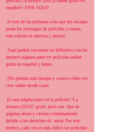
película La ternura  (2023) online gratis en 
español? ¡VER AQUI!
 Si eres de las personas a las que les encanta 
pasar los domingos de películas y manta, 
este artículo te interesa y mucho.
 Aquí podrás encontrar un definitivo con las 
mejores páginas para ver películas online 
gratis en español y latino.
 ¡No pierdas más tiempo y conoce cómo ver 
cine online desde casa!
 Es una página para ver la película “La 
ternura (2023)” gratis, pero este  tipo de 
páginas abren y cierran continuamente 
debido a los derechos de  autor. Por este 
motivo, cada vez es más difícil ver películas 