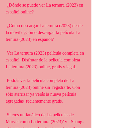
 ¿Dónde se puede ver La ternura (2023) en 
español online?
 ¿Cómo descargar La ternura (2023) desde 
la móvil? ¿Cómo descargar la película La 
ternura (2023) en español?
 Ver La ternura (2023) película completa en 
español. Disfrutar de la película completa 
La ternura (2023) online, gratis y legal.
 Podrás ver la película completa de La 
ternura (2023) online sin  registrarte. Con 
sólo aterrizar ya verás la nueva película 
agregadas  recientemente gratis.
 Si eres un fanático de las películas de 
Marvel como La ternura (2023)’ y  ‘Shang-