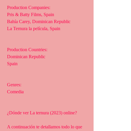
 Production Companies:
 Pris & Batty Films, Spain
 Bahía Carey, Dominican Republic
 La Ternura la película, Spain
 Production Countries:
 Dominican Republic
 Spain
 Genres:
 Comedia
 ¿Dónde ver La ternura (2023) online?
 A continuación te detallamos todo lo que 