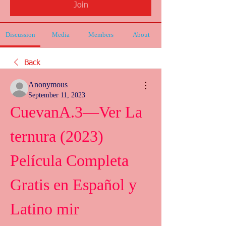
Join
Discussion
Media
Members
About
Back
Anonymous
September 11, 2023
CuevanA.3—Ver La 
ternura (2023) 
Película Completa 
Gratis en Español y 
Latino mir