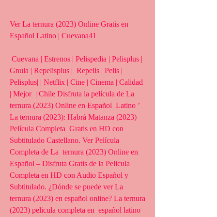
Ver La ternura (2023) Online Gratis en 
Español Latino | Cuevana41
 Cuevana | Estrenos | Pelispedia | Pelisplus | 
Gnula | Repelisplus |  Repelis | Pelis | 
Pelisplus| | Netflix | Cine | Cinema | Calidad 
| Mejor  | Chile Disfruta la película de La 
ternura (2023) Online en Español  Latino ’ 
La ternura (2023): Habrá Matanza (2023) 
Película Completa  Gratis en HD con 
Subtitulado Castellano. Ver Película 
Completa de La  ternura (2023) Online en 
Español – Disfruta Gratis de la Pelicula  
Completa en HD con Audio Español y 
Subtitulado. ¿Dónde se puede ver La  
ternura (2023) en español online? La ternura 
(2023) pelicula completa en  español latino