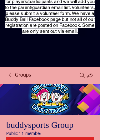
for players/participants and we will add you
to the parent/guardian email list. Volunteers,
please submit a volunteer form. We have a
Buddy Ball Facebook page but not all of our
registration are posted on Facebook. Some
are only sent out via email.
Groups
buddysports Group
Public
·
1 member