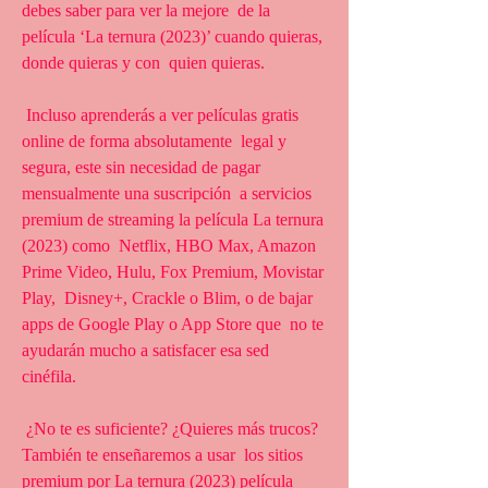
debes saber para ver la mejore  de la 
película ‘La ternura (2023)’ cuando quieras, 
donde quieras y con  quien quieras.
 Incluso aprenderás a ver películas gratis 
online de forma absolutamente  legal y 
segura, este sin necesidad de pagar 
mensualmente una suscripción  a servicios 
premium de streaming la película La ternura 
(2023) como  Netflix, HBO Max, Amazon 
Prime Video, Hulu, Fox Premium, Movistar 
Play,  Disney+, Crackle o Blim, o de bajar 
apps de Google Play o App Store que  no te 
ayudarán mucho a satisfacer esa sed 
cinéfila.
 ¿No te es suficiente? ¿Quieres más trucos? 
También te enseñaremos a usar  los sitios 
premium por La ternura (2023) película 