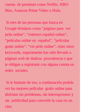
cuenta  de premium como Netflix, HBO 
Max, Amazon Prime Video o Hulu.
 Si eres de las personas que busca en 
Google términos como “páginas para  ver 
pelis online”, “estrenos español online”, 
“películas online en  español”, “películas 
gratis online”, “ver pelis online”, entre otros  
keywords, seguramente has sido llevado a 
páginas web de dudosa  procedencia o que 
te obligan a registrarte con alguna cuenta en 
redes  sociales.
 Si te hartaste de eso, a continuación podrás 
ver las mejores películas  gratis online para 
disfrutar sin problemas, sin interrupciones y 
sin  publicidad para convertir tu casa en un 
cine.