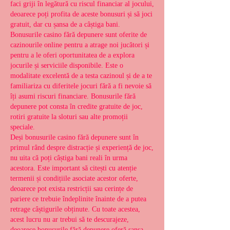
faci griji în legătură cu riscul financiar al jocului, 
deoarece poți profita de aceste bonusuri și să joci 
gratuit, dar cu șansa de a câștiga bani.
Bonusurile casino fără depunere sunt oferite de 
cazinourile online pentru a atrage noi jucători și 
pentru a le oferi oportunitatea de a explora 
jocurile și serviciile disponibile. Este o 
modalitate excelentă de a testa cazinoul și de a te 
familiariza cu diferitele jocuri fără a fi nevoie să 
îți asumi riscuri financiare. Bonusurile fără 
depunere pot consta în credite gratuite de joc, 
rotiri gratuite la sloturi sau alte promoții 
speciale.
Deși bonusurile casino fără depunere sunt în 
primul rând despre distracție și experiență de joc, 
nu uita că poți câștiga bani reali în urma 
acestora. Este important să citești cu atenție 
termenii și condițiile asociate acestor oferte, 
deoarece pot exista restricții sau cerințe de 
pariere ce trebuie îndeplinite înainte de a putea 
retrage câștigurile obținute. Cu toate acestea, 
acest lucru nu ar trebui să te descurajeze, 
deoarece bonusurile fără depunere oferă șansa 