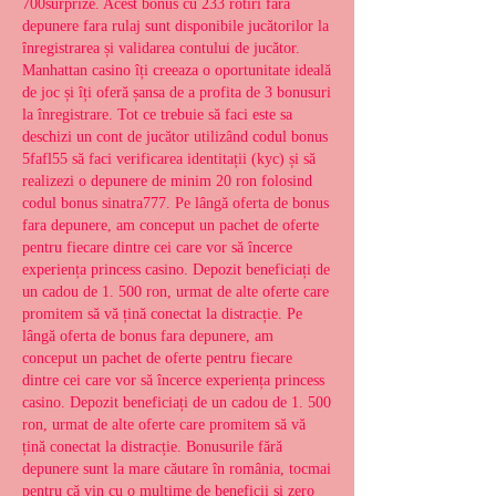
700surprize. Acest bonus cu 233 rotiri fara 
depunere fara rulaj sunt disponibile jucătorilor la 
înregistrarea și validarea contului de jucător. 
Manhattan casino îți creeaza o oportunitate ideală 
de joc și îți oferă șansa de a profita de 3 bonusuri 
la înregistrare. Tot ce trebuie să faci este sa 
deschizi un cont de jucător utilizând codul bonus 
5fafl55 să faci verificarea identitații (kyc) și să 
realizezi o depunere de minim 20 ron folosind 
codul bonus sinatra777. Pe lângă oferta de bonus 
fara depunere, am conceput un pachet de oferte 
pentru fiecare dintre cei care vor să încerce 
experiența princess casino. Depozit beneficiați de 
un cadou de 1. 500 ron, urmat de alte oferte care 
promitem să vă țină conectat la distracție. Pe 
lângă oferta de bonus fara depunere, am 
conceput un pachet de oferte pentru fiecare 
dintre cei care vor să încerce experiența princess 
casino. Depozit beneficiați de un cadou de 1. 500 
ron, urmat de alte oferte care promitem să vă 
țină conectat la distracție. Bonusurile fără 
depunere sunt la mare căutare în românia, tocmai 
pentru că vin cu o mulțime de beneficii și zero 