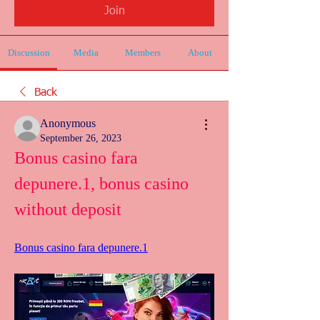
Join
Discussion
Media
Members
About
Back
Anonymous
September 26, 2023
Bonus casino fara 
depunere.1, bonus casino 
without deposit
Bonus casino fara depunere.1