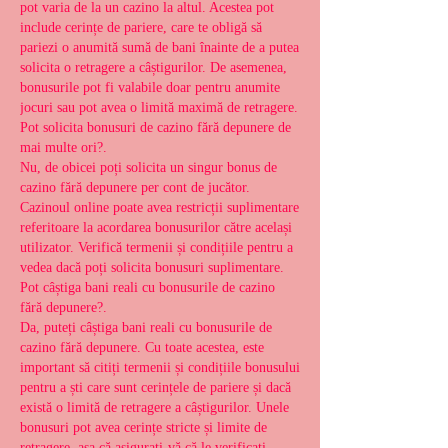
pot varia de la un cazino la altul. Acestea pot 
include cerințe de pariere, care te obligă să 
pariezi o anumită sumă de bani înainte de a putea 
solicita o retragere a câștigurilor. De asemenea, 
bonusurile pot fi valabile doar pentru anumite 
jocuri sau pot avea o limită maximă de retragere.
Pot solicita bonusuri de cazino fără depunere de 
mai multe ori?.
Nu, de obicei poți solicita un singur bonus de 
cazino fără depunere per cont de jucător. 
Cazinoul online poate avea restricții suplimentare 
referitoare la acordarea bonusurilor către același 
utilizator. Verifică termenii și condițiile pentru a 
vedea dacă poți solicita bonusuri suplimentare.
Pot câștiga bani reali cu bonusurile de cazino 
fără depunere?.
Da, puteți câștiga bani reali cu bonusurile de 
cazino fără depunere. Cu toate acestea, este 
important să citiți termenii și condițiile bonusului 
pentru a ști care sunt cerințele de pariere și dacă 
există o limită de retragere a câștigurilor. Unele 
bonusuri pot avea cerințe stricte și limite de 
retragere, așa că asigurați-vă că le verificați 