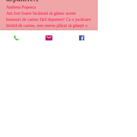
Andreea Popescu
Am fost foarte încântată să găsesc aceste 
bonusuri de cazino fără depunere! Ca o jucătoare 
înrăită de cazino, este mereu plăcut să găsești o 
ofertă care să îți ofere șansa de a juca gratuit. Am 
fost uimită de varietatea de bonusuri disponibile. 
Am găsit diferite oferte care se potriveau stilului 
și preferințelor mele. De exemplu, am primit 
bonusuri de bun venit, rotiri gratuite și chiar 
bonusuri exclusive pentru anumite jocuri. Un alt 
aspect grozav al acestor bonusuri este că nu este 
necesară o depunere. Aceasta înseamnă că pot să 
încerc diferite jocuri și să văd care mi se 
potrivește cel mai bine fără a cheltui niciun ban. 
Bonusurile au fost ușor de revendicat și am 
primit imediat creditul în contul meu. Am putut 
începe să joc imediat și să mă bucur de 
experiența cazinoului online. De asemenea, am 
fost foarte mulțumită de interfața site-ului. A fost 
ușor de navigat și am găsit rapid informațiile de 
care aveam nevoie despre bonusuri și reguli. De 
asemenea, am avut acces la o selecție mare de 