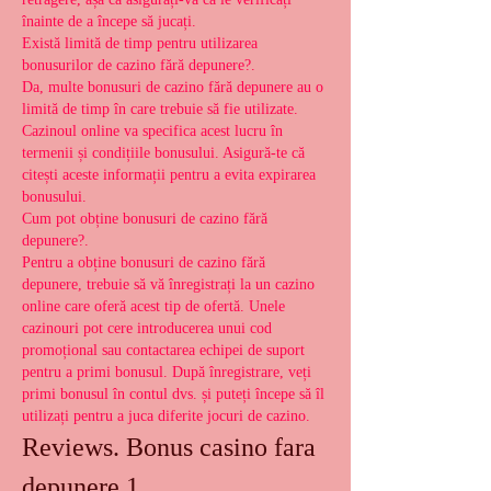
înainte de a începe să jucați.
Există limită de timp pentru utilizarea 
bonusurilor de cazino fără depunere?.
Da, multe bonusuri de cazino fără depunere au o 
limită de timp în care trebuie să fie utilizate. 
Cazinoul online va specifica acest lucru în 
termenii și condițiile bonusului. Asigură-te că 
citești aceste informații pentru a evita expirarea 
bonusului.
Cum pot obține bonusuri de cazino fără 
depunere?.
Pentru a obține bonusuri de cazino fără 
depunere, trebuie să vă înregistrați la un cazino 
online care oferă acest tip de ofertă. Unele 
cazinouri pot cere introducerea unui cod 
promoțional sau contactarea echipei de suport 
pentru a primi bonusul. După înregistrare, veți 
primi bonusul în contul dvs. și puteți începe să îl 
utilizați pentru a juca diferite jocuri de cazino.
Reviews. Bonus casino fara 
depunere.1