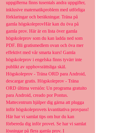
uppgifterna finns tusentals andra uppgifter, 
inklusive matematikproblem med utförliga 
förklaringar och beräkningar. Träna på 
gamla högskoleprovHär kan du öva på 
gamla prov. Här är en lista över gamla 
högskoleprov som du kan ladda ned som 
PDF. Bli gratismedlem ovan och öva mer 
effektivt med vår smarta kurs! Gamla 
högskoleprov i engelska finns tyvärr inte 
publikt av upphovsrättsliga skäl. 
Högskoleprov - Träna ORD para Android, 
descargar gratis. Högskoleprov - Träna 
ORD última versión: Un programa gratuito 
para Android, creado por Pontus. 
Mattecentrum hjälper dig gärna att plugga 
inför högskoleprovets kvantitativa provpass! 
Här har vi samlat tips om hur du kan 
förbereda dig inför provet. Se har vi samlat 
lösningar på flera gamla prov. I 