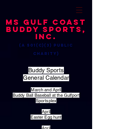
MS Gulf Coast
Buddy Sports,
Inc.
(a 501(c)(3) public
charity)
Buddy Sports
General Calendar
March and April
Buddy Ball Baseball at the Gulfport
Sportsplex
April
Easter Egg hunt
April