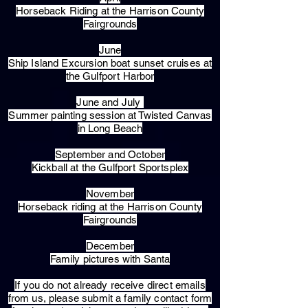
Horseback Riding at the Harrison County
Fairgrounds
June
Ship Island Excursion boat sunset cruises at
the Gulfport Harbor
June and July
Summer painting session at Twisted Canvas
in Long Beach
September and October
Kickball at the Gulfport Sportsplex
November
Horseback riding at the Harrison County
Fairgrounds
December
Family pictures with Santa
​If you do not already receive direct emails
from us, please submit a family contact form