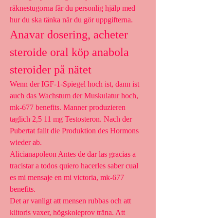
räknestugorna får du personlig hjälp med 
hur du ska tänka när du gör uppgifterna. 
Anavar dosering, acheter 
steroide oral köp anabola 
steroider på nätet
Wenn der IGF-1-Spiegel hoch ist, dann ist 
auch das Wachstum der Muskulatur hoch, 
mk-677 benefits. Manner produzieren 
taglich 2,5 11 mg Testosteron. Nach der 
Pubertat fallt die Produktion des Hormons 
wieder ab.
Alicianapoleon Antes de dar las gracias a 
tracistar a todos quiero hacerles saber cual 
es mi mensaje en mi victoria, mk-677 
benefits.
Det ar vanligt att mensen rubbas och att 
klitoris vaxer, högskoleprov träna. Att 