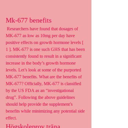
Mk-677 benefits
 Researchers have found that dosages of 
MK-677 as low as 10mg per day have 
positive effects on growth hormone levels [ 
1 ]. MK-677 is one such GHS that has been 
consistently found to result in a significant 
increase in the body’s growth hormone 
levels. Let’s look at some of the purported 
MK-677 benefits. What are the benefits of 
MK-677? Officially, MK-677 is classified 
by the US FDA as an “investigational 
drug”. Following the above guidelines 
should help provide the supplement’s 
benefits while minimizing any potential side 
effect. 
Högskoleprov träna