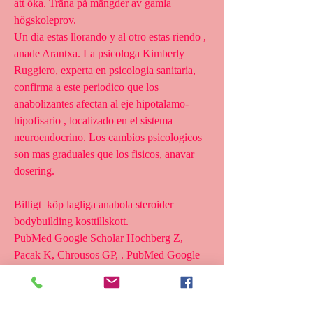
att öka. Träna på mängder av gamla 
högskoleprov. 
Un dia estas llorando y al otro estas riendo , 
anade Arantxa. La psicologa Kimberly 
Ruggiero, experta en psicologia sanitaria, 
confirma a este periodico que los 
anabolizantes afectan al eje hipotalamo-
hipofisario , localizado en el sistema 
neuroendocrino. Los cambios psicologicos 
son mas graduales que los fisicos, anavar 
dosering.
Billigt  köp lagliga anabola steroider 
bodybuilding kosttillskott.
PubMed Google Scholar Hochberg Z, 
Pacak K, Chrousos GP, . PubMed Google 
Scholar Hollander E, Allen A, Kwon J, 
Aronowitz B, Schmeidler J, Wong C, 
Simeon D. Clomipramine vs desipramine 