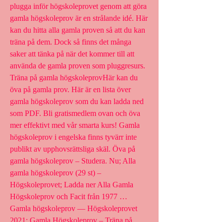
plugga inför högskoleprovet genom att göra 
gamla högskoleprov är en strålande idé. Här 
kan du hitta alla gamla proven så att du kan 
träna på dem. Dock så finns det många 
saker att tänka på när det kommer till att 
använda de gamla proven som pluggresurs. 
Träna på gamla högskoleprovHär kan du 
öva på gamla prov. Här är en lista över 
gamla högskoleprov som du kan ladda ned 
som PDF. Bli gratismedlem ovan och öva 
mer effektivt med vår smarta kurs! Gamla 
högskoleprov i engelska finns tyvärr inte 
publikt av upphovsrättsliga skäl. Öva på 
gamla högskoleprov – Studera. Nu; Alla 
gamla högskoleprov (29 st) – 
Högskoleprovet; Ladda ner Alla Gamla 
Högskoleprov och Facit från 1977 … 
Gamla högskoleprov — Högskoleprovet 
2021; Gamla Högskoleprov – Träna på 