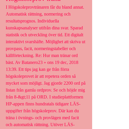
I Högskoleprovtränaren får du bland annat. 
Automatisk rättning, normering och 
resultatsprognos. Individuella 
kunskapsanalyser utifrån dina svar. Sparad 
statistik och utveckling över tid. Ett digitalt 
interaktivt svarshäfte. Möjlighet att skriva ut 
provpass, facit, normeringstabeller och 
källförteckning. Re: Hur man tränar ord 
bäst. Av Batanero23 » ons 19 dec, 2018 
13:39. Ett tips jag kan ge från förra 
högskoleprovet är att repetera orden så 
mycket som möjligt. Jag gjorde 2200 ord på 
listan från gamla ordprov. Se och höjde mig 
från 8-&gt;11 på ORD. I studieplattformen 
HP-appen finns hundratals tidigare LÄS-
uppgifter från högskoleprov. Där kan du 
träna i övnings- och provlägen med facit 
och automatisk rättning. Utöver LÄS-