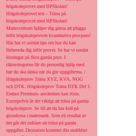
högskoleprovet med HPSkolan! 
Högskoleprovet test – Träna på 
högskoleprovet med HPSkolan! 
Mattecentrum hjälper dig gärna att plugga 
inför högskoleprovets kvantitativa provpass! 
Här har vi samlat tips om hur du kan 
förbereda dig inför provet. Se har vi samlat 
lösningar på flera gamla prov. I 
räknestugorna får du personlig hjälp med 
hur du ska tänka när du gör uppgifterna. / 
Högskoleprov Träna XYZ, KVA, NOG 
och DTK. Högskoleprov Träna DTK Del 1. 
Endast Premium- användare kan rösta. 
Exempelvis är det viktigt att träna på gamla 
högskoleprov. Se till att du har koll på 
grunderna i matematik. Som ett resultat av 
det går det enklare att träna på gamla 
uppgifter. Dessutom kommer din snabbhet 