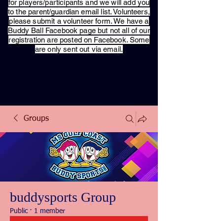
for players/participants and we will add you
to the parent/guardian email list. Volunteers,
please submit a volunteer form. We have a
Buddy Ball Facebook page but not all of our
registration are posted on Facebook. Some
are only sent out via email.
Groups
buddysports Group
Public
·
1 member