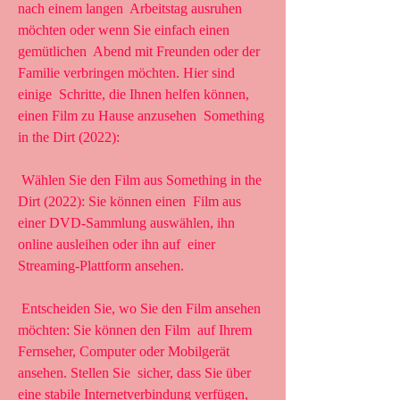
nach einem langen  Arbeitstag ausruhen 
möchten oder wenn Sie einfach einen 
gemütlichen  Abend mit Freunden oder der 
Familie verbringen möchten. Hier sind 
einige  Schritte, die Ihnen helfen können, 
einen Film zu Hause anzusehen  Something 
in the Dirt (2022):
 Wählen Sie den Film aus Something in the 
Dirt (2022): Sie können einen  Film aus 
einer DVD-Sammlung auswählen, ihn 
online ausleihen oder ihn auf  einer 
Streaming-Plattform ansehen.
 Entscheiden Sie, wo Sie den Film ansehen 
möchten: Sie können den Film  auf Ihrem 
Fernseher, Computer oder Mobilgerät 
ansehen. Stellen Sie  sicher, dass Sie über 
eine stabile Internetverbindung verfügen, 