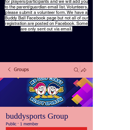
for players/participants and we will add you
to the parent/guardian email list. Volunteers,
please submit a volunteer form. We have a
Buddy Ball Facebook page but not all of our
registration are posted on Facebook. Some
are only sent out via email.
Groups
buddysports Group
Public
·
1 member