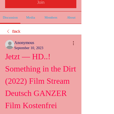
Join
Discussion
Media
Members
About
Back
Anonymous
September 10, 2023
Jetzt — HD..! 
Something in the Dirt 
(2022) Film Stream 
Deutsch GANZER 
Film Kostenfrei 