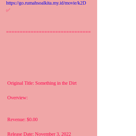
https://go.rumahsoalkita.my.id/movie/k2D
✅
===============================
 Original Title: Something in the Dirt
 Overview:
 Revenue: $0.00
 Release Date: November 3, 2022