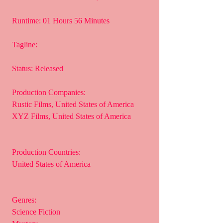
 Runtime: 01 Hours 56 Minutes
 Tagline: 
 Status: Released
 Production Companies:
 Rustic Films, United States of America
 XYZ Films, United States of America
 Production Countries:
 United States of America
 Genres:
 Science Fiction