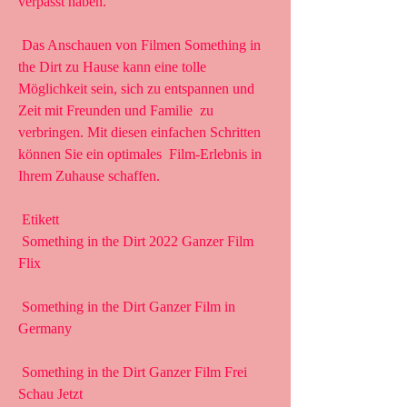
verpasst haben.
 Das Anschauen von Filmen Something in 
the Dirt zu Hause kann eine tolle  
Möglichkeit sein, sich zu entspannen und 
Zeit mit Freunden und Familie  zu 
verbringen. Mit diesen einfachen Schritten 
können Sie ein optimales  Film-Erlebnis in 
Ihrem Zuhause schaffen.
 Etikett 
 Something in the Dirt 2022 Ganzer Film 
Flix
 Something in the Dirt Ganzer Film in 
Germany
 Something in the Dirt Ganzer Film Frei 
Schau Jetzt