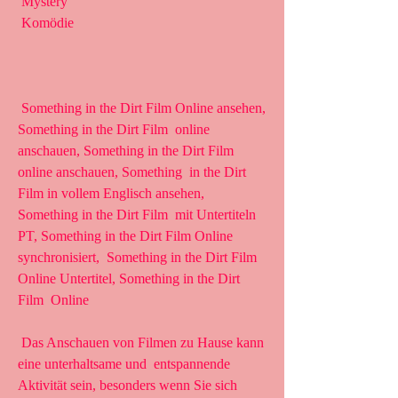
 Mystery
 Komödie
 Something in the Dirt Film Online ansehen, 
Something in the Dirt Film  online 
anschauen, Something in the Dirt Film 
online anschauen, Something  in the Dirt 
Film in vollem Englisch ansehen, 
Something in the Dirt Film  mit Untertiteln 
PT, Something in the Dirt Film Online 
synchronisiert,  Something in the Dirt Film 
Online Untertitel, Something in the Dirt 
Film  Online
 Das Anschauen von Filmen zu Hause kann 
eine unterhaltsame und  entspannende 
Aktivität sein, besonders wenn Sie sich 