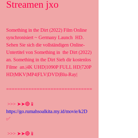
Streamen jxo
Something in the Dirt (2022) Film Online 
synchronisiert ~ Germany Launch  HD. 
Sehen Sie sich die vollständigen Online-
Untertitel von Something in  the Dirt (2022) 
an. Something in the Dirt Sieh dir kostenlos 
Filme  an.|4K UHD|1090P FULL HD|720P 
HD|MKV|MP4|FLV|DVD|Blu-Ray|
===============================
 >>> ➤➤🔴📱 
https://go.rumahsoalkita.my.id/movie/k2D
✅
 >>> ➤➤🔴📱 