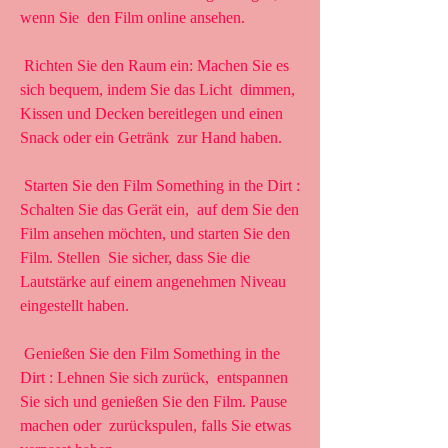
wenn Sie  den Film online ansehen.
 Richten Sie den Raum ein: Machen Sie es 
sich bequem, indem Sie das Licht  dimmen, 
Kissen und Decken bereitlegen und einen 
Snack oder ein Getränk  zur Hand haben.
 Starten Sie den Film Something in the Dirt : 
Schalten Sie das Gerät ein,  auf dem Sie den 
Film ansehen möchten, und starten Sie den 
Film. Stellen  Sie sicher, dass Sie die 
Lautstärke auf einem angenehmen Niveau  
eingestellt haben.
 Genießen Sie den Film Something in the 
Dirt : Lehnen Sie sich zurück,  entspannen 
Sie sich und genießen Sie den Film. Pause 
machen oder  zurückspulen, falls Sie etwas 