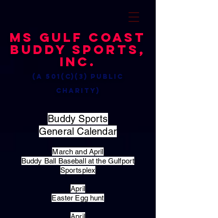
MS Gulf Coast
Buddy Sports,
Inc.
(a 501(c)(3) public
charity)
Buddy Sports
General Calendar
March and April
Buddy Ball Baseball at the Gulfport
Sportsplex
April
Easter Egg hunt
April