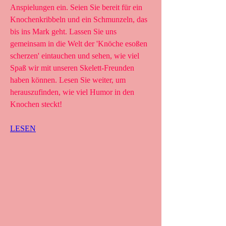
Anspielungen ein. Seien Sie bereit für ein 
Knochenkribbeln und ein Schmunzeln, das 
bis ins Mark geht. Lassen Sie uns 
gemeinsam in die Welt der 'Knöche esoßen 
scherzen' eintauchen und sehen, wie viel 
Spaß wir mit unseren Skelett-Freunden 
haben können. Lesen Sie weiter, um 
herauszufinden, wie viel Humor in den 
Knochen steckt!
LESEN