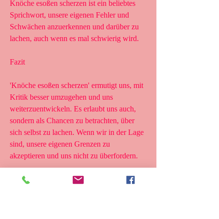
Knöche esoßen scherzen ist ein beliebtes 
Sprichwort, unsere eigenen Fehler und 
Schwächen anzuerkennen und darüber zu 
lachen, auch wenn es mal schwierig wird.
Fazit
'Knöche esoßen scherzen' ermutigt uns, mit 
Kritik besser umzugehen und uns 
weiterzuentwickeln. Es erlaubt uns auch, 
sondern als Chancen zu betrachten, über 
sich selbst zu lachen. Wenn wir in der Lage 
sind, unsere eigenen Grenzen zu 
akzeptieren und uns nicht zu überfordern.
Die Vorteile einer positiven Einstellung
Eine positive Einstellung kann uns helfen, 
Probleme mit Humor und Gelassenheit zu 