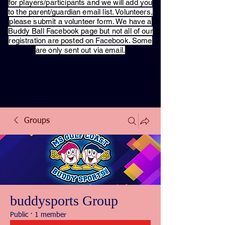
for players/participants and we will add you
to the parent/guardian email list. Volunteers,
please submit a volunteer form. We have a
Buddy Ball Facebook page but not all of our
registration are posted on Facebook. Some
are only sent out via email.
Groups
buddysports Group
Public
·
1 member