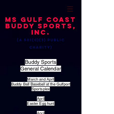
MS Gulf Coast
Buddy Sports,
Inc.
(a 501(c)(3) public
charity)
Buddy Sports
General Calendar
March and April
Buddy Ball Baseball at the Gulfport
Sportsplex
April
Easter Egg hunt
April