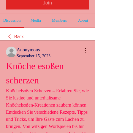
Join
Discussion
Media
Members
About
Back
Anonymous
September 15, 2023
Knöche esoßen 
scherzen
Knöchelsoßen Scherzen – Erfahren Sie, wie 
Sie lustige und unterhaltsame 
Knöchelsoßen-Kreationen zaubern können. 
Entdecken Sie verschiedene Rezepte, Tipps 
und Tricks, um Ihre Gäste zum Lachen zu 
bringen. Von witzigen Wortspielen bis hin 