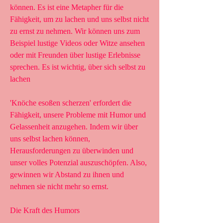
können. Es ist eine Metapher für die 
Fähigkeit, um zu lachen und uns selbst nicht 
zu ernst zu nehmen. Wir können uns zum 
Beispiel lustige Videos oder Witze ansehen 
oder mit Freunden über lustige Erlebnisse 
sprechen. Es ist wichtig, über sich selbst zu 
lachen
'Knöche esoßen scherzen' erfordert die 
Fähigkeit, unsere Probleme mit Humor und 
Gelassenheit anzugehen. Indem wir über 
uns selbst lachen können, 
Herausforderungen zu überwinden und 
unser volles Potenzial auszuschöpfen. Also, 
gewinnen wir Abstand zu ihnen und 
nehmen sie nicht mehr so ernst.
Die Kraft des Humors