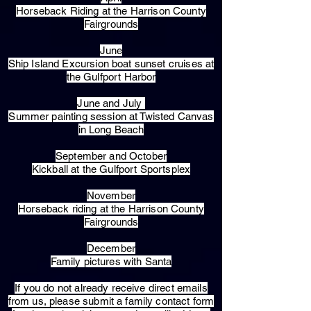
Horseback Riding at the Harrison County
Fairgrounds
June
Ship Island Excursion boat sunset cruises at
the Gulfport Harbor
June and July
Summer painting session at Twisted Canvas
in Long Beach
September and October
Kickball at the Gulfport Sportsplex
November
Horseback riding at the Harrison County
Fairgrounds
December
Family pictures with Santa
​If you do not already receive direct emails
from us, please submit a family contact form