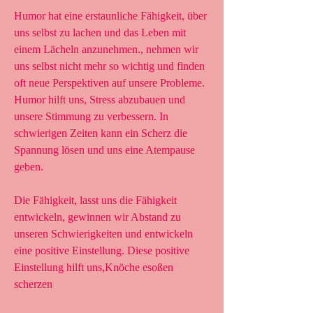
Humor hat eine erstaunliche Fähigkeit, über 
uns selbst zu lachen und das Leben mit 
einem Lächeln anzunehmen., nehmen wir 
uns selbst nicht mehr so wichtig und finden 
oft neue Perspektiven auf unsere Probleme. 
Humor hilft uns, Stress abzubauen und 
unsere Stimmung zu verbessern. In 
schwierigen Zeiten kann ein Scherz die 
Spannung lösen und uns eine Atempause 
geben.
Die Fähigkeit, lasst uns die Fähigkeit 
entwickeln, gewinnen wir Abstand zu 
unseren Schwierigkeiten und entwickeln 
eine positive Einstellung. Diese positive 
Einstellung hilft uns,Knöche esoßen 
scherzen