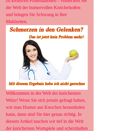
zu kreativen Präsentationen – entdecken Sie 
die Welt der humorvollen Knöchelsoßen 
und bringen Sie Schwung in Ihre 
Mahlzeiten.
Willkommen in der Welt der knöchernen 
Witze! Wenn Sie sich jemals gefragt haben, 
wie man Humor aus Knochen herausholen 
kann, dann sind Sie hier genau richtig. In 
diesem Artikel tauchen wir tief in die Welt 
der knöchernen Wortspiele und scherzhaften 