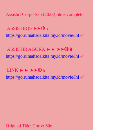
Assistir! Corpo São (2023) filme completo
 ASSISTIR ▷ ➤➤🔴📱 
https://go.rumahsoalkita.my.id/movie/lhI
 ✅
 ASSISTIR AGORA ►► ➤➤🔴📱 
https://go.rumahsoalkita.my.id/movie/lhI
 ✅
 LINK ►► ➤➤🔴📱 
https://go.rumahsoalkita.my.id/movie/lhI
 ✅
Original Title: Corpo São