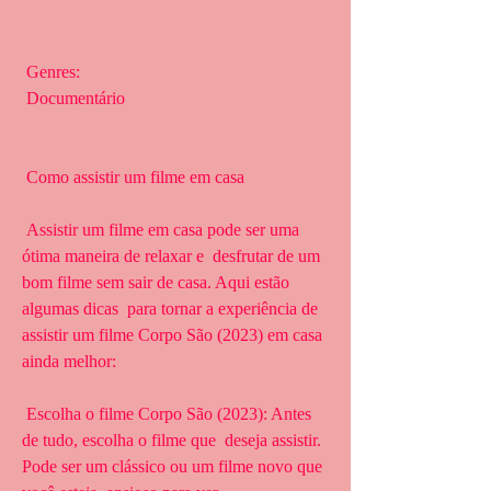
 Genres:
 Documentário
 Como assistir um filme em casa
 Assistir um filme em casa pode ser uma 
ótima maneira de relaxar e  desfrutar de um 
bom filme sem sair de casa. Aqui estão 
algumas dicas  para tornar a experiência de 
assistir um filme Corpo São (2023) em casa  
ainda melhor:
 Escolha o filme Corpo São (2023): Antes 
de tudo, escolha o filme que  deseja assistir. 
Pode ser um clássico ou um filme novo que 