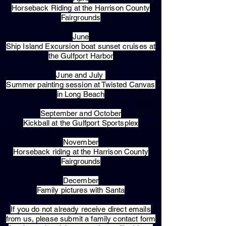
Horseback Riding at the Harrison County
Fairgrounds
June
Ship Island Excursion boat sunset cruises at
the Gulfport Harbor
June and July
Summer painting session at Twisted Canvas
in Long Beach
September and October
Kickball at the Gulfport Sportsplex
November
Horseback riding at the Harrison County
Fairgrounds
December
Family pictures with Santa
​If you do not already receive direct emails
from us, please submit a family contact form