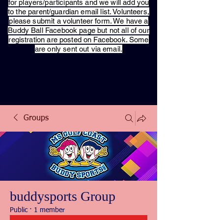
for players/participants and we will add you
to the parent/guardian email list. Volunteers,
please submit a volunteer form. We have a
Buddy Ball Facebook page but not all of our
registration are posted on Facebook. Some
are only sent out via email.
Groups
buddysports Group
Public
·
1 member