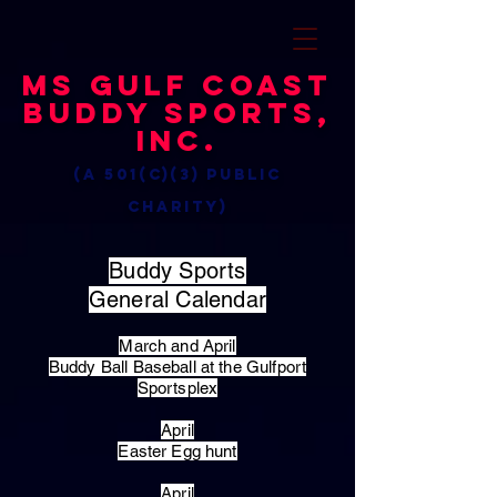
MS Gulf Coast
Buddy Sports,
Inc.
(a 501(c)(3) public
charity)
Buddy Sports
General Calendar
March and April
Buddy Ball Baseball at the Gulfport
Sportsplex
April
Easter Egg hunt
April