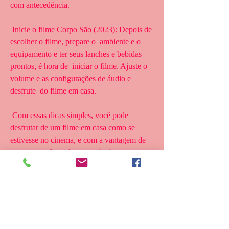
com antecedência.
 Inicie o filme Corpo São (2023): Depois de 
escolher o filme, prepare o  ambiente e o 
equipamento e ter seus lanches e bebidas 
prontos, é hora de  iniciar o filme. Ajuste o 
volume e as configurações de áudio e 
desfrute  do filme em casa.
 Com essas dicas simples, você pode 
desfrutar de um filme em casa como se  
estivesse no cinema, e com a vantagem de 
estar no conforto de sua  própria casa. 
Aproveite!
 Assistir Corpo São
 Corpo São online legendado