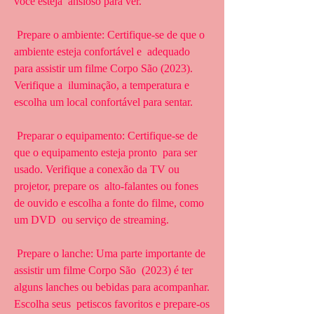
você esteja  ansioso para ver.
 Prepare o ambiente: Certifique-se de que o 
ambiente esteja confortável e  adequado 
para assistir um filme Corpo São (2023). 
Verifique a  iluminação, a temperatura e 
escolha um local confortável para sentar.
 Preparar o equipamento: Certifique-se de 
que o equipamento esteja pronto  para ser 
usado. Verifique a conexão da TV ou 
projetor, prepare os  alto-falantes ou fones 
de ouvido e escolha a fonte do filme, como 
um DVD  ou serviço de streaming.
 Prepare o lanche: Uma parte importante de 
assistir um filme Corpo São  (2023) é ter 
alguns lanches ou bebidas para acompanhar. 
Escolha seus  petiscos favoritos e prepare-os 