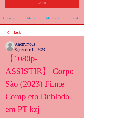
Join
Discussion
Media
Members
About
Back
Anonymous
September 12, 2023
【1080p-
ASSISTIR】 Corpo 
São (2023) Filme 
Completo Dublado 
em PT kzj