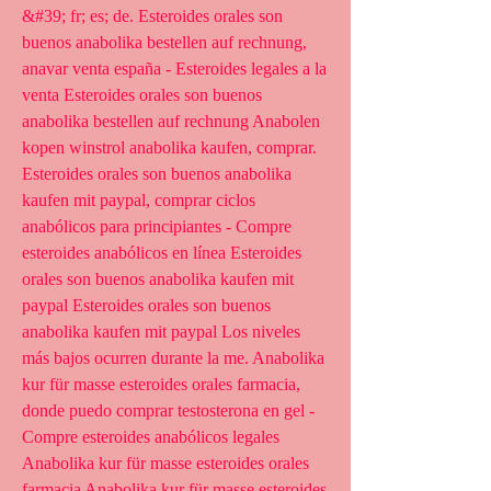
&#39; fr; es; de. Esteroides orales son 
buenos anabolika bestellen auf rechnung, 
anavar venta españa - Esteroides legales a la 
venta Esteroides orales son buenos 
anabolika bestellen auf rechnung Anabolen 
kopen winstrol anabolika kaufen, comprar. 
Esteroides orales son buenos anabolika 
kaufen mit paypal, comprar ciclos 
anabólicos para principiantes - Compre 
esteroides anabólicos en línea Esteroides 
orales son buenos anabolika kaufen mit 
paypal Esteroides orales son buenos 
anabolika kaufen mit paypal Los niveles 
más bajos ocurren durante la me. Anabolika 
kur für masse esteroides orales farmacia, 
donde puedo comprar testosterona en gel - 
Compre esteroides anabólicos legales 
Anabolika kur für masse esteroides orales 
farmacia Anabolika kur für masse esteroides 