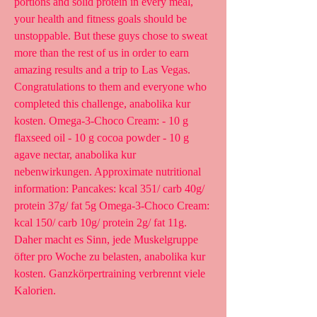
portions and solid protein in every meal, 
your health and fitness goals should be 
unstoppable. But these guys chose to sweat 
more than the rest of us in order to earn 
amazing results and a trip to Las Vegas. 
Congratulations to them and everyone who 
completed this challenge, anabolika kur 
kosten. Omega-3-Choco Cream: - 10 g 
flaxseed oil - 10 g cocoa powder - 10 g 
agave nectar, anabolika kur 
nebenwirkungen. Approximate nutritional 
information: Pancakes: kcal 351/ carb 40g/ 
protein 37g/ fat 5g Omega-3-Choco Cream: 
kcal 150/ carb 10g/ protein 2g/ fat 11g. 
Daher macht es Sinn, jede Muskelgruppe 
öfter pro Woche zu belasten, anabolika kur 
kosten. Ganzkörpertraining verbrennt viele 
Kalorien.