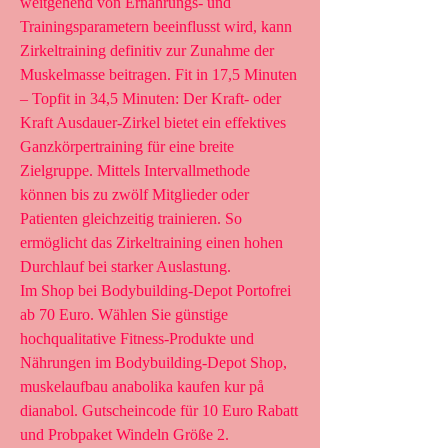
weitgehend von Ernährungs- und 
Trainingsparametern beeinflusst wird, kann 
Zirkeltraining definitiv zur Zunahme der 
Muskelmasse beitragen. Fit in 17,5 Minuten 
– Topfit in 34,5 Minuten: Der Kraft- oder 
Kraft Ausdauer-Zirkel bietet ein effektives 
Ganzkörpertraining für eine breite 
Zielgruppe. Mittels Intervallmethode 
können bis zu zwölf Mitglieder oder 
Patienten gleichzeitig trainieren. So 
ermöglicht das Zirkeltraining einen hohen 
Durchlauf bei starker Auslastung. 
Im Shop bei Bodybuilding-Depot Portofrei 
ab 70 Euro. Wählen Sie günstige 
hochqualitative Fitness-Produkte und 
Nährungen im Bodybuilding-Depot Shop, 
muskelaufbau anabolika kaufen kur på 
dianabol. Gutscheincode für 10 Euro Rabatt 
und Probpaket Windeln Größe 2.