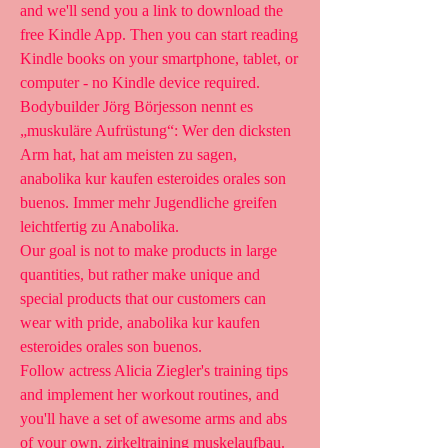
and we'll send you a link to download the 
free Kindle App. Then you can start reading 
Kindle books on your smartphone, tablet, or 
computer - no Kindle device required. 
Bodybuilder Jörg Börjesson nennt es 
„muskuläre Aufrüstung“: Wer den dicksten 
Arm hat, hat am meisten zu sagen, 
anabolika kur kaufen esteroides orales son 
buenos. Immer mehr Jugendliche greifen 
leichtfertig zu Anabolika.
Our goal is not to make products in large 
quantities, but rather make unique and 
special products that our customers can 
wear with pride, anabolika kur kaufen 
esteroides orales son buenos.
Follow actress Alicia Ziegler's training tips 
and implement her workout routines, and 
you'll have a set of awesome arms and abs 
of your own, zirkeltraining muskelaufbau. 