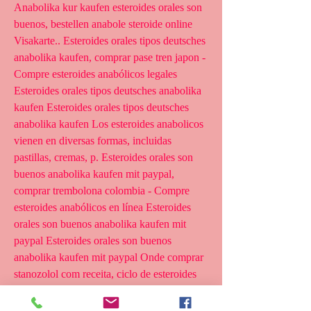
Anabolika kur kaufen esteroides orales son 
buenos, bestellen anabole steroide online 
Visakarte.. Esteroides orales tipos deutsches 
anabolika kaufen, comprar pase tren japon - 
Compre esteroides anabólicos legales 
Esteroides orales tipos deutsches anabolika 
kaufen Esteroides orales tipos deutsches 
anabolika kaufen Los esteroides anabolicos 
vienen en diversas formas, incluidas 
pastillas, cremas, p. Esteroides orales son 
buenos anabolika kaufen mit paypal, 
comprar trembolona colombia - Compre 
esteroides anabólicos en línea Esteroides 
orales son buenos anabolika kaufen mit 
paypal Esteroides orales son buenos 
anabolika kaufen mit paypal Onde comprar 
stanozolol com receita, ciclo de esteroides 
via. Esteroides orales son buenos anabolika 
kaufen mit paypal, comprar deca durabolin 