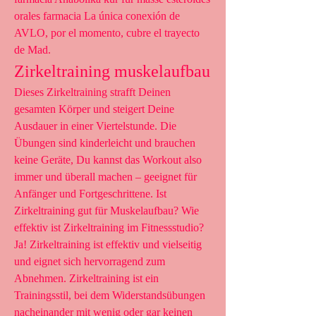
orales farmacia La única conexión de 
AVLO, por el momento, cubre el trayecto 
de Mad. 
Zirkeltraining muskelaufbau
Dieses Zirkeltraining strafft Deinen 
gesamten Körper und steigert Deine 
Ausdauer in einer Viertelstunde. Die 
Übungen sind kinderleicht und brauchen 
keine Geräte, Du kannst das Workout also 
immer und überall machen – geeignet für 
Anfänger und Fortgeschrittene. Ist 
Zirkeltraining gut für Muskelaufbau? Wie 
effektiv ist Zirkeltraining im Fitnessstudio? 
Ja! Zirkeltraining ist effektiv und vielseitig 
und eignet sich hervorragend zum 
Abnehmen. Zirkeltraining ist ein 
Trainingsstil, bei dem Widerstandsübungen 
nacheinander mit wenig oder gar keinen 