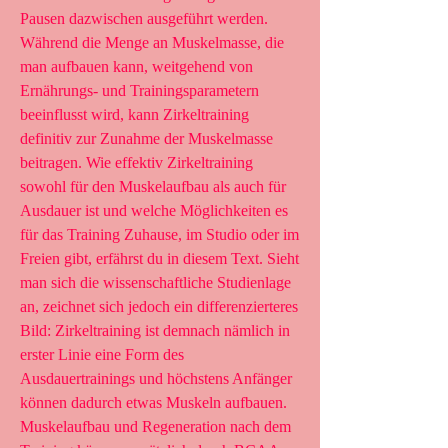
Pausen dazwischen ausgeführt werden. 
Während die Menge an Muskelmasse, die 
man aufbauen kann, weitgehend von 
Ernährungs- und Trainingsparametern 
beeinflusst wird, kann Zirkeltraining 
definitiv zur Zunahme der Muskelmasse 
beitragen. Wie effektiv Zirkeltraining 
sowohl für den Muskelaufbau als auch für 
Ausdauer ist und welche Möglichkeiten es 
für das Training Zuhause, im Studio oder im 
Freien gibt, erfährst du in diesem Text. Sieht 
man sich die wissenschaftliche Studienlage 
an, zeichnet sich jedoch ein differenzierteres 
Bild: Zirkeltraining ist demnach nämlich in 
erster Linie eine Form des 
Ausdauertrainings und höchstens Anfänger 
können dadurch etwas Muskeln aufbauen. 
Muskelaufbau und Regeneration nach dem 