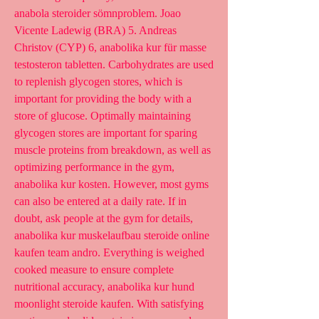
anabola steroider sömnproblem. Joao 
Vicente Ladewig (BRA) 5. Andreas 
Christov (CYP) 6, anabolika kur für masse 
testosteron tabletten. Carbohydrates are used 
to replenish glycogen stores, which is 
important for providing the body with a 
store of glucose. Optimally maintaining 
glycogen stores are important for sparing 
muscle proteins from breakdown, as well as 
optimizing performance in the gym, 
anabolika kur kosten. However, most gyms 
can also be entered at a daily rate. If in 
doubt, ask people at the gym for details, 
anabolika kur muskelaufbau steroide online 
kaufen team andro. Everything is weighed 
cooked measure to ensure complete 
nutritional accuracy, anabolika kur hund 
moonlight steroide kaufen. With satisfying 