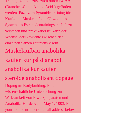
Training können zusätzlich durch BCAAs 
(Branched-Chain Amino Acids) gefördert 
werden. Fazit zum Pyramidentraining für 
Kraft- und Muskelaufbau. Obwohl das 
System des Pyramidentrainings einfach zu 
verstehen und praktikabel ist, kann der 
Wechsel der Gewichte zwischen den 
einzelnen Sätzen zeitintensiv sein. 
Muskelaufbau anabolika 
kaufen kur på dianabol, 
anabolika kur kaufen 
steroide anabolisant dopage
Doping im Bodybuilding: Eine 
wissenschaftliche Untersuchung zur 
Wirksamkeit von Eiweißpräparaten und 
Anabolika Hardcover – May 1, 1993. Enter 
your mobile number or email address below 