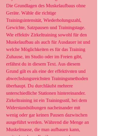
Die Grundlagen des Muskelaufbaus ohne 
Geräte. Wähle die richtige 
Trainingsintensität, Wiederholungszahl, 
Gewichte, Satzpausen und Trainingstage. 
Wie effektiv Zirkeltraining sowohl für den 
Muskelaufbau als auch für Ausdauer ist und 
welche Möglichkeiten es für das Training 
Zuhause, im Studio oder im Freien gibt, 
erfährst du in diesem Text. Aus diesem 
Grund gilt es als eine der effektivsten und 
abwechslungsreichsten Trainingsmethoden 
überhaupt. Du durchläufst mehrere 
unterschiedliche Stationen hintereinander. 
Zirkeltraining ist ein Trainingsstil, bei dem 
Widerstandsübungen nacheinander mit 
wenig oder gar keinen Pausen dazwischen 
ausgeführt werden. Während die Menge an 
Muskelmasse, die man aufbauen kann, 