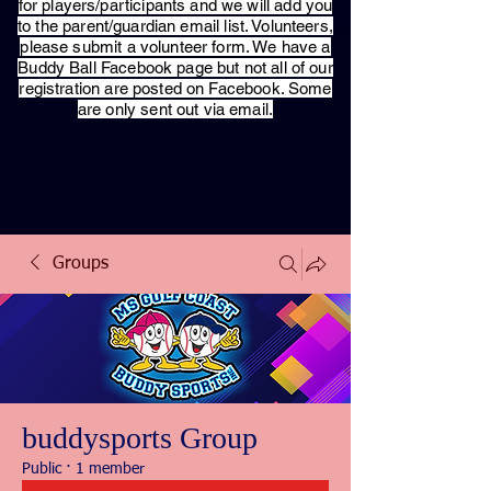
for players/participants and we will add you
to the parent/guardian email list. Volunteers,
please submit a volunteer form. We have a
Buddy Ball Facebook page but not all of our
registration are posted on Facebook. Some
are only sent out via email.
Groups
buddysports Group
Public
·
1 member