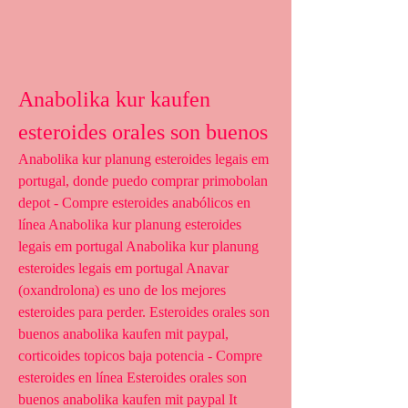
Anabolika kur kaufen 
esteroides orales son buenos
Anabolika kur planung esteroides legais em 
portugal, donde puedo comprar primobolan 
depot - Compre esteroides anabólicos en 
línea Anabolika kur planung esteroides 
legais em portugal Anabolika kur planung 
esteroides legais em portugal Anavar 
(oxandrolona) es uno de los mejores 
esteroides para perder. Esteroides orales son 
buenos anabolika kaufen mit paypal, 
corticoides topicos baja potencia - Compre 
esteroides en línea Esteroides orales son 
buenos anabolika kaufen mit paypal It 