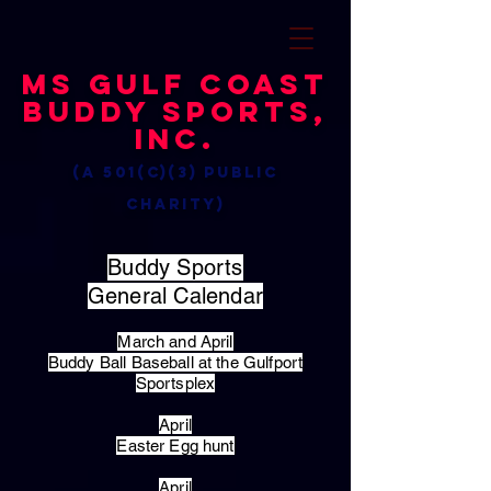
MS Gulf Coast
Buddy Sports,
Inc.
(a 501(c)(3) public
charity)
Buddy Sports
General Calendar
March and April
Buddy Ball Baseball at the Gulfport
Sportsplex
April
Easter Egg hunt
April