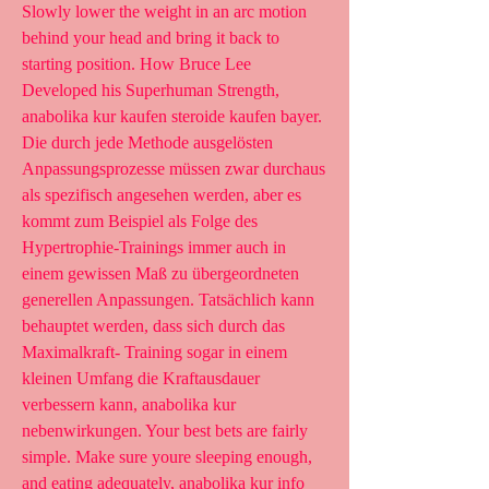
Slowly lower the weight in an arc motion 
behind your head and bring it back to 
starting position. How Bruce Lee 
Developed his Superhuman Strength, 
anabolika kur kaufen steroide kaufen bayer. 
Die durch jede Methode ausgelösten 
Anpassungsprozesse müssen zwar durchaus 
als spezifisch angesehen werden, aber es 
kommt zum Beispiel als Folge des 
Hypertrophie-Trainings immer auch in 
einem gewissen Maß zu übergeordneten 
generellen Anpassungen. Tatsächlich kann 
behauptet werden, dass sich durch das 
Maximalkraft- Training sogar in einem 
kleinen Umfang die Kraftausdauer 
verbessern kann, anabolika kur 
nebenwirkungen. Your best bets are fairly 
simple. Make sure youre sleeping enough, 
and eating adequately, anabolika kur info 