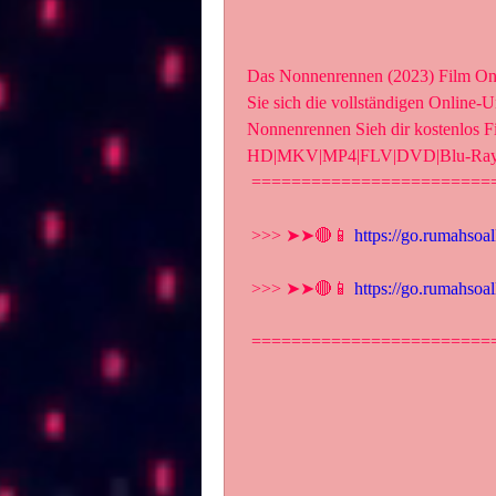
Das Nonnenrennen (2023) Film Onl
Sie sich die vollständigen Online-
Nonnenrennen Sieh dir kostenlos
HD|MKV|MP4|FLV|DVD|Blu-Ray
 ========================
 >>> ➤➤🔴📱 
https://go.rumahsoa
 >>> ➤➤🔴📱 
https://go.rumahsoa
 ========================