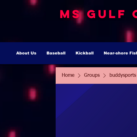
MS Gulf 
About Us
Baseball
Kickball
Near-shore Fis
Home
Groups
buddysports