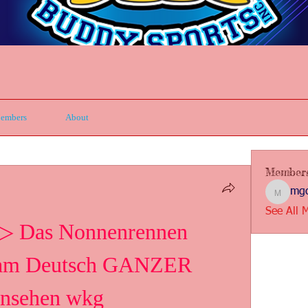
embers
About
Member
mgc
mgcbsin
See All 
Das Nonnenrennen 
eam Deutsch GANZER 
Ansehen wkg