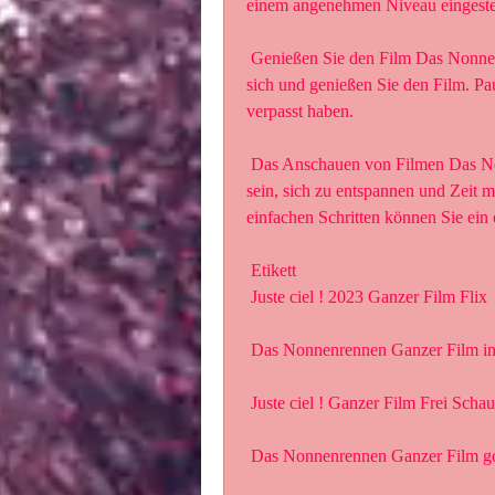
einem angenehmen Niveau eingestel
 Genießen Sie den Film Das Nonnenrennen : Lehnen Sie sich zurück,  entspannen Sie 
sich und genießen Sie den Film. Pau
verpasst haben.
 Das Anschauen von Filmen Das Nonnenrennen zu Hause kann eine tolle  Möglichkeit 
sein, sich zu entspannen und Zeit m
einfachen Schritten können Sie ein
 Etikett 
 Juste ciel ! 2023 Ganzer Film Flix
 Das Nonnenrennen Ganzer Film i
 Juste ciel ! Ganzer Film Frei Schau
 Das Nonnenrennen Ganzer Film g