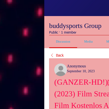
buddysports Group
Public
·
1 member
Discussion
Media
M
Back
Anonymous
September 10, 2023
(GANZER-HD!)▷ 
(2023) Film Str
Film Kostenlos 