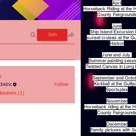
April
Horseback Riding at the H
County Fairground
June
Ship Island Excursion 
Join
sunset cruises at the Gu
Harbor
June and July
Summer painting sessi
Twisted Canvas in Long
s
September and Octo
Kickball at the Gulfp
bsinc
Follow
c
Sportsplex
Members (1)
November
Horseback riding at the H
County Fairground
December
Family pictures with S