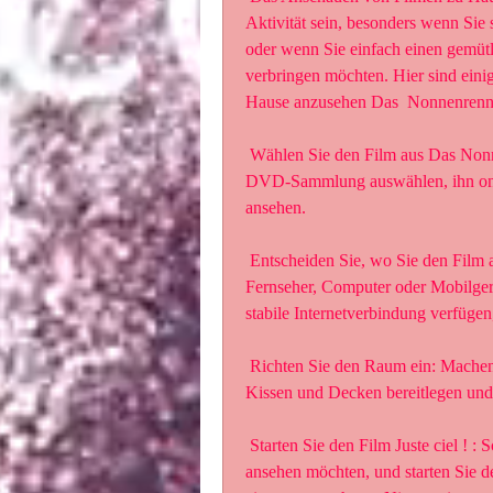
Aktivität sein, besonders wenn Sie
oder wenn Sie einfach einen gemütl
verbringen möchten. Hier sind einig
Hause anzusehen Das  Nonnenrenn
 Wählen Sie den Film aus Das Nonnenrennen (2023): Sie können einen Film  aus einer 
DVD-Sammlung auswählen, ihn onlin
ansehen.
 Entscheiden Sie, wo Sie den Film ansehen möchten: Sie können den Film  auf Ihrem 
Fernseher, Computer oder Mobilgerät
stabile Internetverbindung verfüge
 Richten Sie den Raum ein: Machen Sie es sich bequem, indem Sie das Licht  dimmen, 
Kissen und Decken bereitlegen und
 Starten Sie den Film Juste ciel ! : Schalten Sie das Gerät ein, auf dem  Sie den Film 
ansehen möchten, und starten Sie den