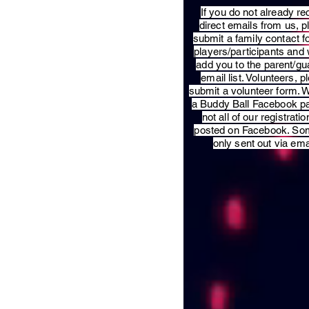
​If you do not already re
direct emails from us, 
submit a family contact f
players/participants and 
add you to the parent/gu
email list. Volunteers, p
submit a volunteer form. 
a Buddy Ball Facebook p
not all of our registratio
posted on Facebook. So
only sent out via ema