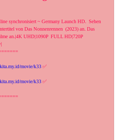
ine synchronisiert ~ Germany Launch HD.  Sehen 
Untertitel von Das Nonnenrennen  (2023) an. Das 
 Filme an.|4K UHD|1090P  FULL HD|720P 
|
=======
lkita.my.id/movie/k33
 ✅
lkita.my.id/movie/k33
 ✅
=======