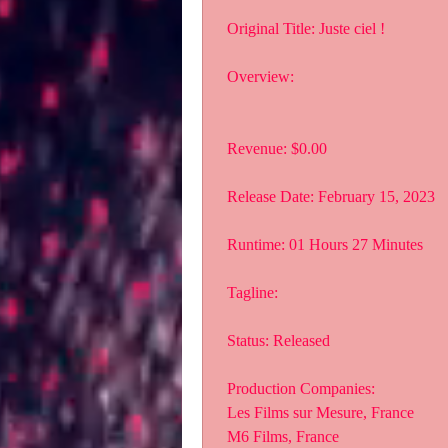
 Original Title: Juste ciel !
 Overview:
 Revenue: $0.00
 Release Date: February 15, 2023
 Runtime: 01 Hours 27 Minutes
 Tagline: 
 Status: Released
 Production Companies:
 Les Films sur Mesure, France
 M6 Films, France