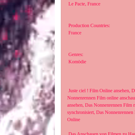
 Le Pacte, France
 Production Countries:
 France
 Genres:
 Komödie
 Juste ciel ! Film Online ansehen, Das Nonnenrennen Film online  anschauen, Das 
Nonnenrennen Film online anschaue
ansehen, Das Nonnenrennen Film mi
synchronisiert, Das Nonnenrennen 
Online
 Das Anschauen von Filmen zu Hause kann eine unterhaltsame und  entspannende 