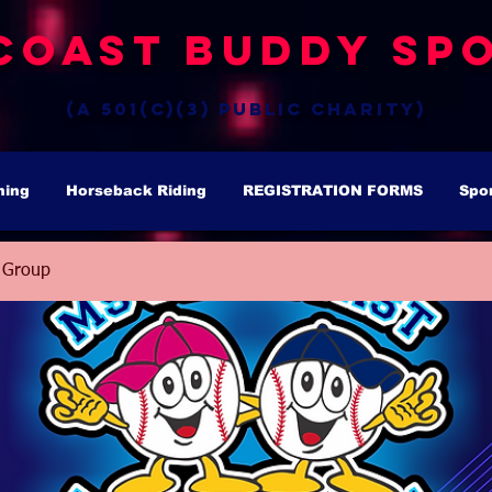
Coast Buddy Spo
(a 501(c)(3) public charity)
hing
Horseback Riding
REGISTRATION FORMS
Spo
 Group