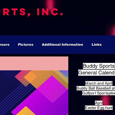
rts, Inc.
nsors
Pictures
Additional Information
Links
Buddy Sports
General Calend
March and April
Buddy Ball Baseball at
Gulfport Sportsple
April
Easter Egg hunt