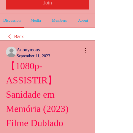
Join
Discussion
Media
Members
About
Back
Anonymous
September 11, 2023
【1080p-
ASSISTIR】 
Sanidade em 
Memória (2023) 
Filme Dublado 