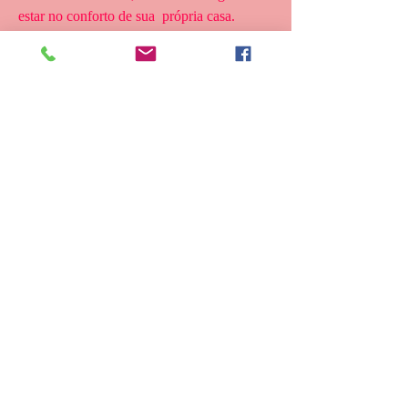
estar no conforto de sua  própria casa. 
Aproveite!
 Assistir Sanidade em Memória
 Sanidade em Memória online legendado
 Sanidade em Memória filme completo 
legendado
 Sanidade em Memória filme completo
 Sanidade em Memória online legendado
 Sanidade em Memória assistir online
 Assistir Sanidade em Memória filme 
completo dublado