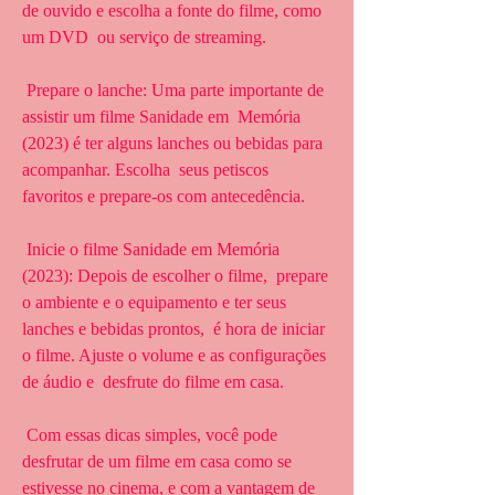
de ouvido e escolha a fonte do filme, como 
um DVD  ou serviço de streaming.
 Prepare o lanche: Uma parte importante de 
assistir um filme Sanidade em  Memória 
(2023) é ter alguns lanches ou bebidas para 
acompanhar. Escolha  seus petiscos 
favoritos e prepare-os com antecedência.
 Inicie o filme Sanidade em Memória 
(2023): Depois de escolher o filme,  prepare 
o ambiente e o equipamento e ter seus 
lanches e bebidas prontos,  é hora de iniciar 
o filme. Ajuste o volume e as configurações 
de áudio e  desfrute do filme em casa.
 Com essas dicas simples, você pode 
desfrutar de um filme em casa como se  
estivesse no cinema, e com a vantagem de 