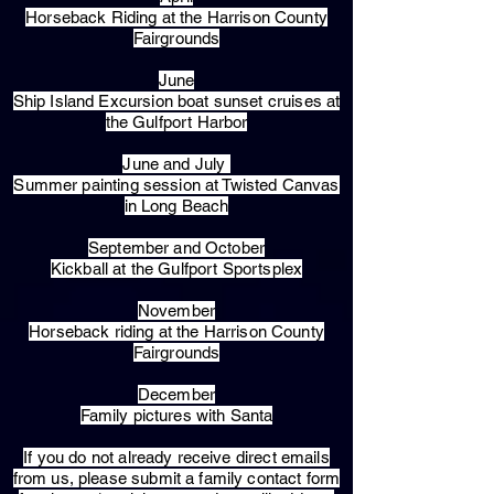
Horseback Riding at the Harrison County
Fairgrounds
June
Ship Island Excursion boat sunset cruises at
the Gulfport Harbor
June and July
Summer painting session at Twisted Canvas
in Long Beach
September and October
Kickball at the Gulfport Sportsplex
November
Horseback riding at the Harrison County
Fairgrounds
December
Family pictures with Santa
​If you do not already receive direct emails
from us, please submit a family contact form