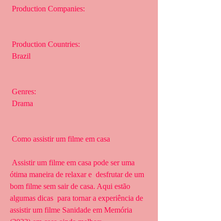
 Production Companies:
 Production Countries:
 Brazil
 Genres:
 Drama
 Como assistir um filme em casa
 Assistir um filme em casa pode ser uma 
ótima maneira de relaxar e  desfrutar de um 
bom filme sem sair de casa. Aqui estão 
algumas dicas  para tornar a experiência de 
assistir um filme Sanidade em Memória  