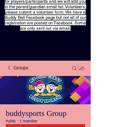
for players/participants and we will add you
to the parent/guardian email list. Volunteers,
please submit a volunteer form. We have a
Buddy Ball Facebook page but not all of our
registration are posted on Facebook. Some
are only sent out via email.
Groups
buddysports Group
Public
·
1 member