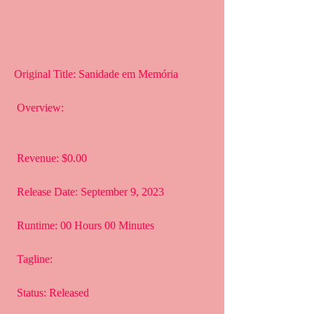
Original Title: Sanidade em Memória
 Overview:
 Revenue: $0.00
 Release Date: September 9, 2023
 Runtime: 00 Hours 00 Minutes
 Tagline: 
 Status: Released