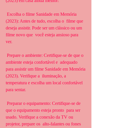
(2023) em casa ainda melhor:
 Escolha o filme Sanidade em Memória 
(2023): Antes de tudo, escolha o  filme que 
deseja assistir. Pode ser um clássico ou um 
filme novo que  você esteja ansioso para 
ver.
 Prepare o ambiente: Certifique-se de que o 
ambiente esteja confortável e  adequado 
para assistir um filme Sanidade em Memória 
(2023). Verifique a  iluminação, a 
temperatura e escolha um local confortável 
para sentar.
 Preparar o equipamento: Certifique-se de 
que o equipamento esteja pronto  para ser 
usado. Verifique a conexão da TV ou 
projetor, prepare os  alto-falantes ou fones 