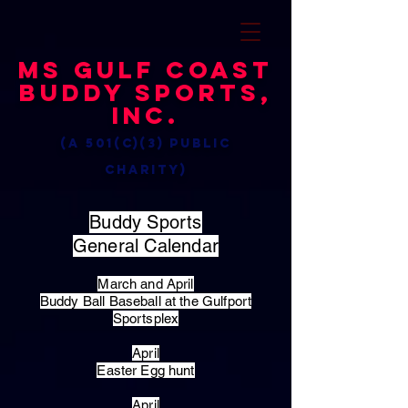
MS Gulf Coast
Buddy Sports,
Inc.
(a 501(c)(3) public
charity)
Buddy Sports
General Calendar
March and April
Buddy Ball Baseball at the Gulfport
Sportsplex
April
Easter Egg hunt
April