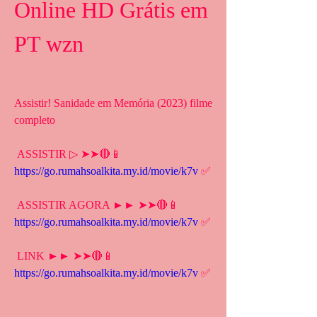
Online HD Grátis em 
PT wzn
Assistir! Sanidade em Memória (2023) filme 
completo
 ASSISTIR ▷ ➤➤🔴📱 
https://go.rumahsoalkita.my.id/movie/k7v
 ✅
 ASSISTIR AGORA ►► ➤➤🔴📱 
https://go.rumahsoalkita.my.id/movie/k7v
 ✅
 LINK ►► ➤➤🔴📱 
https://go.rumahsoalkita.my.id/movie/k7v
 ✅