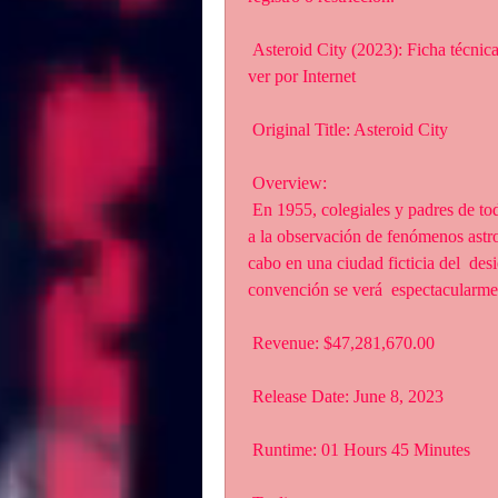
 Asteroid City (2023): Ficha técnica, estreno, todo sobre de la película completa y dónde 
ver por Internet
 Original Title: Asteroid City
 Overview:
 En 1955, colegiales y padres de todo el país se reúnen para un concurso  escolar dedicado 
a la observación de fenómenos astro
cabo en una ciudad ficticia del  des
convención se verá  espectacularm
 Revenue: $47,281,670.00
 Release Date: June 8, 2023
 Runtime: 01 Hours 45 Minutes