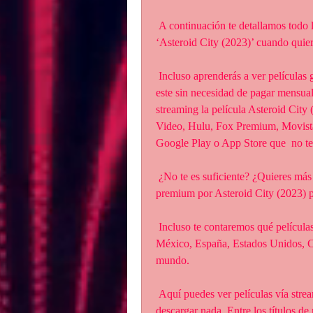
 A continuación te detallamos todo lo que debes saber para ver la mejore  de la película 
‘Asteroid City (2023)’ cuando quier
 Incluso aprenderás a ver películas gratis online de forma absolutamente  legal y segura, 
este sin necesidad de pagar mensual
streaming la película Asteroid Ci
Video, Hulu, Fox Premium, Movistar
Google Play o App Store que  no te 
 ¿No te es suficiente? ¿Quieres más trucos? También te enseñaremos a usar  los sitios 
premium por Asteroid City (2023) p
 Incluso te contaremos qué películas están en la cartelera de los cines  del Chile, Perú, 
México, España, Estados Unidos, Co
mundo.
 Aquí puedes ver películas vía streaming de manera gratuita y segura, sin  tener que 
descargar nada. Entre los títulos de