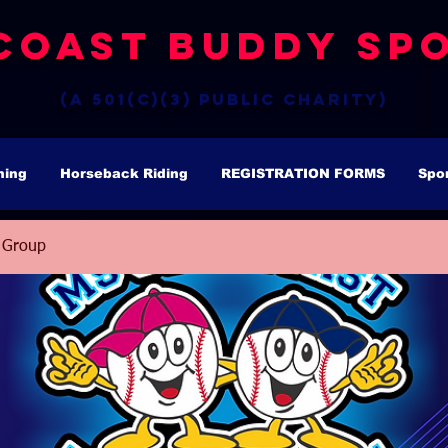
Coast Buddy Spo
(a 501(c)(3) public charity)
hing
Horseback Riding
REGISTRATION FORMS
Spo
 Group