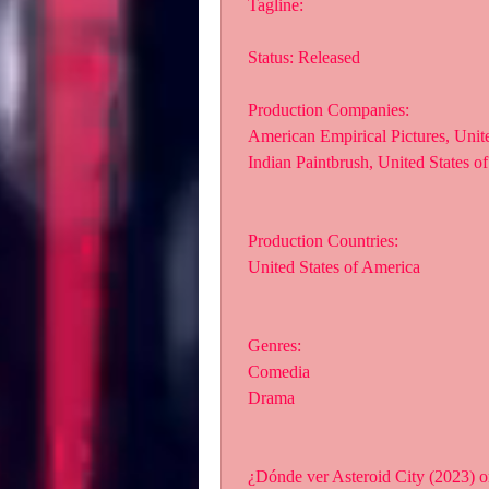
 Tagline: 
 Status: Released
 Production Companies:
 American Empirical Pictures, Unit
 Indian Paintbrush, United States o
 Production Countries:
 United States of America
 Genres:
 Comedia
 Drama
 ¿Dónde ver Asteroid City (2023) o