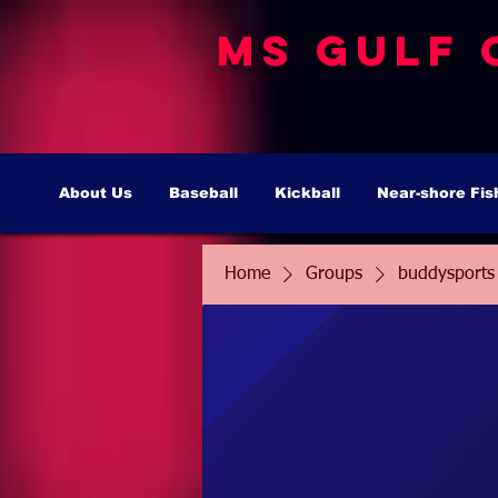
MS Gulf 
About Us
Baseball
Kickball
Near-shore Fis
Home
Groups
buddysports