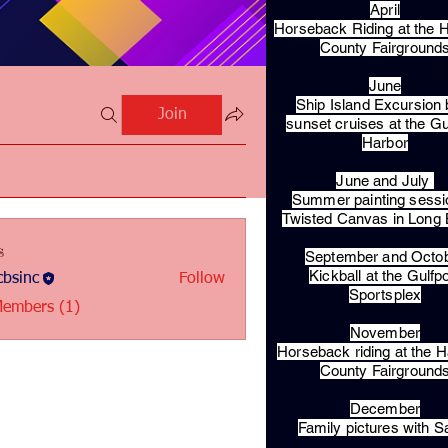
April
Horseback Riding at the H
County Fairground
June
Ship Island Excursion 
Join
sunset cruises at the Gu
Harbor
June and July
Summer painting sessi
Twisted Canvas in Long
s
September and Octo
Kickball at the Gulfp
bsinc
Follow
c
Sportsplex
Members (1)
November
Horseback riding at the H
County Fairground
December
Family pictures with S