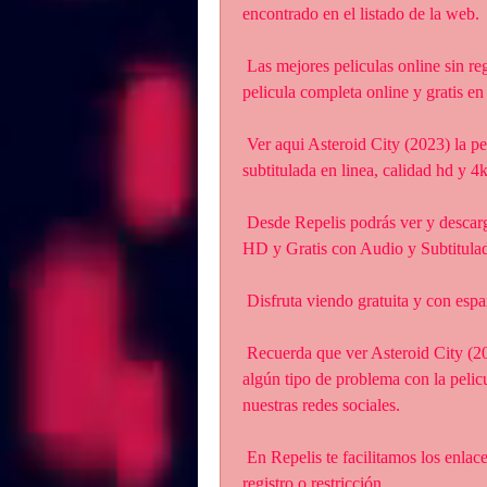
encontrado en el listado de la web.
 Las mejores peliculas online sin registrarse en todos los idiomas,  Asteroid City (2023) 
pelicula completa online y gratis en
 Ver aqui Asteroid City (2023) la película completa gratis y sin ads. En español latino y 
subtitulada en linea, calidad hd y 4k
 Desde Repelis podrás ver y descargar la película completa de Asteroid City (2023) en 
HD y Gratis con Audio y Subtitula
 Disfruta viendo gratuita y con esp
 Recuerda que ver Asteroid City (2023) online en Repelis es totalmente  gratis. Si tienes 
algún tipo de problema con la pelic
nuestras redes sociales.
 En Repelis te facilitamos los enlaces para ver peliculas online gratis y sin ningún tipo de 
registro o restricción.