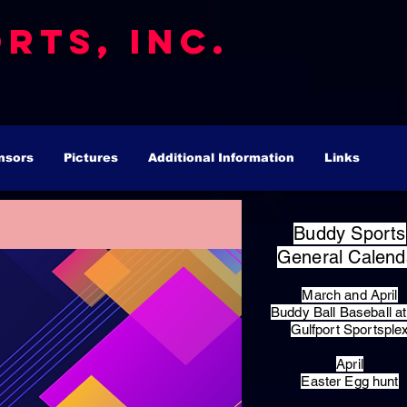
rts, Inc.
nsors
Pictures
Additional Information
Links
Buddy Sports
General Calend
March and April
Buddy Ball Baseball at
Gulfport Sportsple
April
Easter Egg hunt