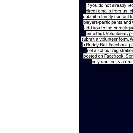
​If you do not already re
direct emails from us, 
submit a family contact f
players/participants and 
add you to the parent/gu
email list. Volunteers, p
submit a volunteer form. 
a Buddy Ball Facebook p
not all of our registratio
posted on Facebook. So
only sent out via ema