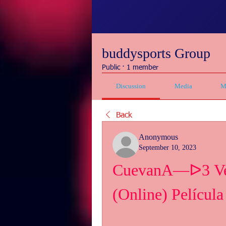
buddysports Group
Public
·
1 member
Discussion
Media
M
Back
Anonymous
September 10, 2023
CuevanA—ᐅ3 Ver 
(Online) Películ