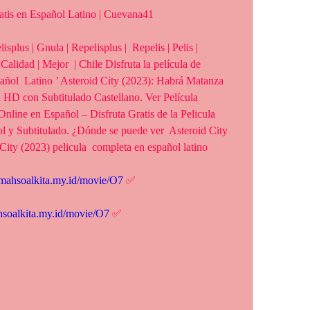
atis en Español Latino | Cuevana41
 Calidad | Mejor  | Chile Disfruta la película de 
añol  Latino ’ Asteroid City (2023): Habrá Matanza 
 HD con Subtitulado Castellano. Ver Película 
line en Español – Disfruta Gratis de la Pelicula  
y Subtitulado. ¿Dónde se puede ver  Asteroid City 
City (2023) pelicula  completa en español latino
rumahsoalkita.my.id/movie/O7
 ✅
ahsoalkita.my.id/movie/O7
 ✅