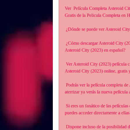
Ver  Película Completa Asteroid Cit
Gratis de la Pelicula Completa en 
 ¿Dónde se puede ver Asteroid City
 ¿Cómo descargar Asteroid City (2023) desde la móvil? ¿Cómo descargar la película 
Asteroid City (2023) en español?
 Ver Asteroid City (2023) película completa en español. Disfrutar de la  película completa 
Asteroid City (2023) online, gratis y
 Podrás ver la película completa de Asteroid City (2023) online sin  registrarte. Con sólo 
aterrizar ya verás la nueva película
 Si eres un fanático de las películas de Marvel como Asteroid City  (2023)’ y ‘Shang-chi’, 
puedes acceder directamente a ellas 
 Dispone incluso de la posibilidad de que solicites una película en concreto si no la has 