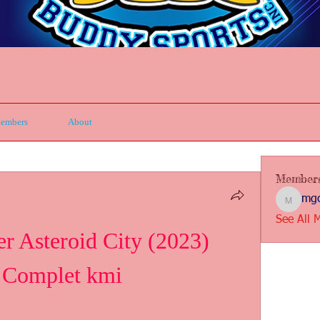
embers
About
Member
mgc
mgcbsin
See All 
Asteroid City (2023) 
a Complet kmi