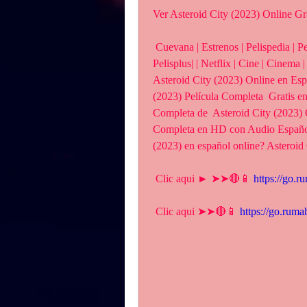
Ver Asteroid City (2023) Online Gr
 Cuevana | Estrenos | Pelispedia | Pelisplus | Gnula | Repelisplus |  Repelis | Pelis | 
Pelisplus| | Netflix | Cine | Cinema |
Asteroid City (2023) Online en Esp
(2023) Película Completa  Gratis en
Completa de  Asteroid City (2023) On
Completa en HD con Audio Español 
(2023) en español online? Asteroid 
 Clic aqui ► ➤➤🔴📱 
https://go.
 Clic aqui ➤➤🔴📱 
https://go.rum