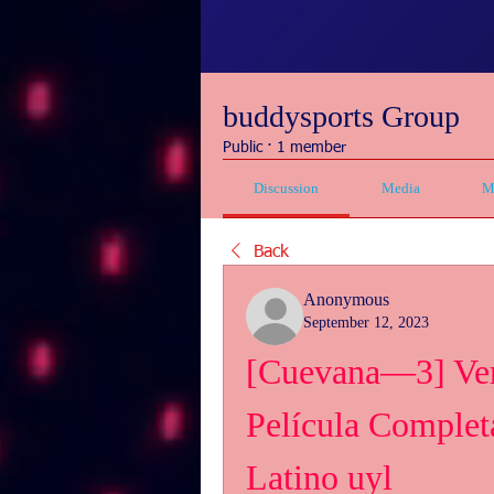
buddysports Group
Public
·
1 member
Discussion
Media
M
Back
Anonymous
September 12, 2023
[Cuevana—3] Ver 
Película Completa
Latino uyl