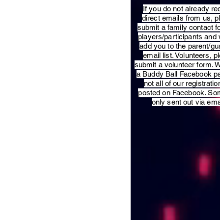
​If you do not already re
direct emails from us, 
submit a family contact f
players/participants and 
add you to the parent/gu
email list. Volunteers, p
submit a volunteer form. 
a Buddy Ball Facebook p
not all of our registratio
posted on Facebook. So
only sent out via ema