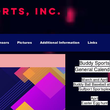
rts, Inc.
nsors
Pictures
Additional Information
Links
Buddy Sports
General Calend
March and April
Buddy Ball Baseball at
Gulfport Sportsple
April
Easter Egg hunt