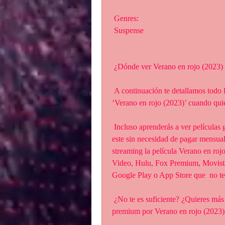
 Genres:
 Suspense
 ¿Dónde ver Verano en rojo (2023)
 A continuación te detallamos todo lo que debes saber para ver la mejore  de la película 
‘Verano en rojo (2023)’ cuando quie
 Incluso aprenderás a ver películas gratis online de forma absolutamente  legal y segura, 
este sin necesidad de pagar mensual
streaming la película Verano en r
Video, Hulu, Fox Premium, Movistar
Google Play o App Store que  no te 
 ¿No te es suficiente? ¿Quieres más trucos? También te enseñaremos a usar  los sitios 
premium por Verano en rojo (2023) 