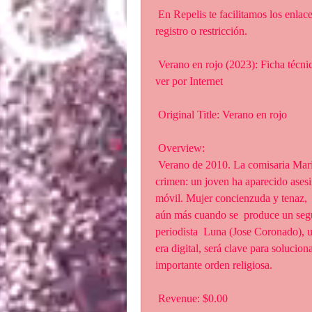
 En Repelis te facilitamos los enlaces para ver peliculas online gratis y sin ningún tipo de 
registro o restricción.
 Verano en rojo (2023): Ficha técnica, estreno, todo sobre de la película completa y dónde 
ver por Internet
 Original Title: Verano en rojo
 Overview:
 Verano de 2010. La comisaria María Ruiz (Marta Nieto) se enfrenta a un  tenebroso 
crimen: un joven ha aparecido asesin
móvil. Mujer concienzuda y tenaz,  
aún más cuando se  produce un segun
periodista  Luna (Jose Coronado), un
era digital, será clave para solucion
importante orden religiosa.
 Revenue: $0.00