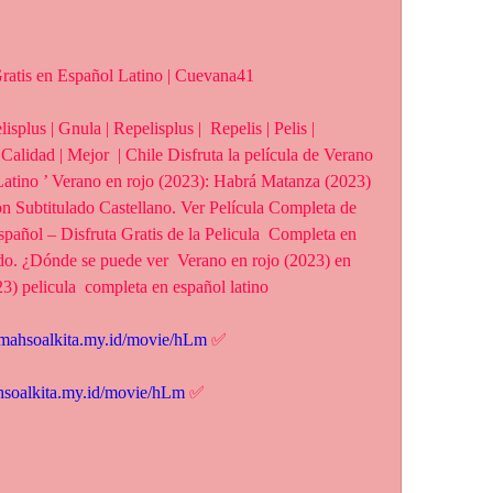
ratis en Español Latino | Cuevana41
| Calidad | Mejor  | Chile Disfruta la película de Verano 
Latino ’ Verano en rojo (2023): Habrá Matanza (2023) 
n Subtitulado Castellano. Ver Película Completa de 
pañol – Disfruta Gratis de la Pelicula  Completa en 
o. ¿Dónde se puede ver  Verano en rojo (2023) en 
3) pelicula  completa en español latino
rumahsoalkita.my.id/movie/hLm
 ✅
ahsoalkita.my.id/movie/hLm
 ✅