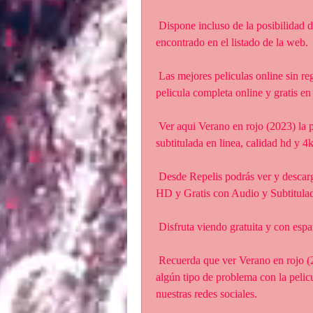
 Dispone incluso de la posibilidad de que solicites una película en concreto si no la has 
encontrado en el listado de la web.
 Las mejores peliculas online sin registrarse en todos los idiomas,  Verano en rojo (2023) 
pelicula completa online y gratis en
 Ver aqui Verano en rojo (2023) la película completa gratis y sin ads. En español latino y 
subtitulada en linea, calidad hd y 4k
 Desde Repelis podrás ver y descargar la película completa de Verano en rojo (2023) en 
HD y Gratis con Audio y Subtitula
 Disfruta viendo gratuita y con esp
 Recuerda que ver Verano en rojo (2023) online en Repelis es totalmente  gratis. Si tienes 
algún tipo de problema con la pelic
nuestras redes sociales.