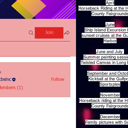
April
Horseback Riding at the H
County Fairground
June
Ship Island Excursion 
Join
sunset cruises at the Gu
Harbor
June and July
Summer painting sessi
Twisted Canvas in Long
s
September and Octo
Kickball at the Gulfp
bsinc
Follow
c
Sportsplex
Members (1)
November
Horseback riding at the H
County Fairground
December
Family pictures with S