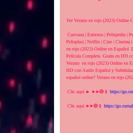
Ver Verano en rojo (2023) Online G
 Cuevana | Estrenos | Pelispedia | Pelisplus | Gnula | Repelisplus |  Repelis | Pelis | 
Pelisplus| | Netflix | Cine | Cinema 
en rojo (2023) Online en Español  
Película Completa  Gratis en HD co
Verano  en rojo (2023) Online en Es
HD con Audio Español y Subtitulad
español online? Verano en rojo (202
 Clic aqui ► ➤➤🔴📱 
https://go.
 Clic aqui ➤➤🔴📱 
https://go.rum