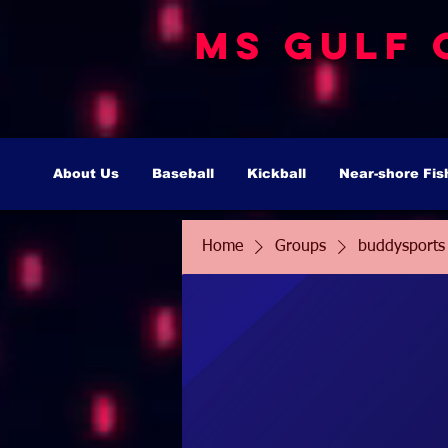
MS Gulf 
About Us
Baseball
Kickball
Near-shore Fis
Home
Groups
buddysports