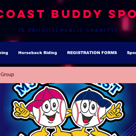
Coast Buddy Spo
(a 501(c)(3) public charity)
hing
Horseback Riding
REGISTRATION FORMS
Spo
 Group