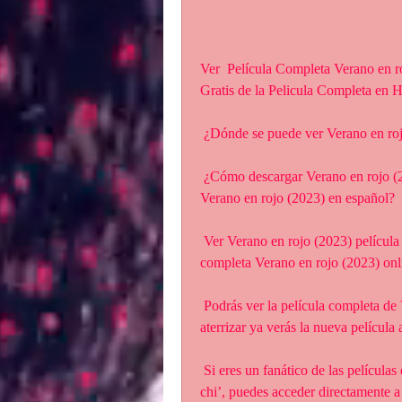
Ver  Película Completa Verano en ro
Gratis de la Pelicula Completa en 
 ¿Dónde se puede ver Verano en ro
 ¿Cómo descargar Verano en rojo (2023) desde la móvil? ¿Cómo descargar la película 
Verano en rojo (2023) en español?
 Ver Verano en rojo (2023) película completa en español. Disfrutar de la  película 
completa Verano en rojo (2023) onlin
 Podrás ver la película completa de Verano en rojo (2023) online sin  registrarte. Con sólo 
aterrizar ya verás la nueva película
 Si eres un fanático de las películas de Marvel como Verano en rojo  (2023)’ y ‘Shang-
chi’, puedes acceder directamente a 