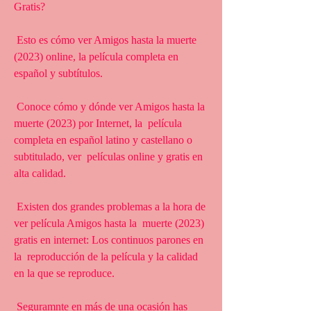
Gratis?
 Esto es cómo ver Amigos hasta la muerte 
(2023) online, la película completa en 
español y subtítulos.
 Conoce cómo y dónde ver Amigos hasta la 
muerte (2023) por Internet, la  película 
completa en español latino y castellano o 
subtitulado, ver  películas online y gratis en 
alta calidad.
 Existen dos grandes problemas a la hora de 
ver película Amigos hasta la  muerte (2023) 
gratis en internet: Los continuos parones en 
la  reproducción de la película y la calidad 
en la que se reproduce.
 Seguramnte en más de una ocasión has 