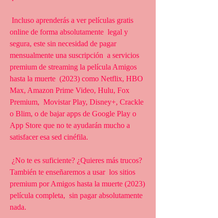
 Incluso aprenderás a ver películas gratis 
online de forma absolutamente  legal y 
segura, este sin necesidad de pagar 
mensualmente una suscripción  a servicios 
premium de streaming la película Amigos 
hasta la muerte  (2023) como Netflix, HBO 
Max, Amazon Prime Video, Hulu, Fox 
Premium,  Movistar Play, Disney+, Crackle 
o Blim, o de bajar apps de Google Play o  
App Store que no te ayudarán mucho a 
satisfacer esa sed cinéfila.
 ¿No te es suficiente? ¿Quieres más trucos? 
También te enseñaremos a usar  los sitios 
premium por Amigos hasta la muerte (2023) 
película completa,  sin pagar absolutamente 
nada.