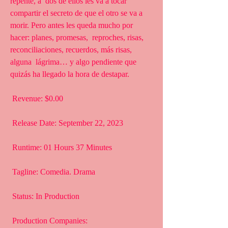
repente, a  dos de ellos les va a tocar 
compartir el secreto de que el otro se va a  
morir. Pero antes les queda mucho por 
hacer: planes, promesas,  reproches, risas, 
reconciliaciones, recuerdos, más risas, 
alguna  lágrima… y algo pendiente que 
quizás ha llegado la hora de destapar.
 Revenue: $0.00
 Release Date: September 22, 2023
 Runtime: 01 Hours 37 Minutes
 Tagline: Comedia. Drama
 Status: In Production
 Production Companies: