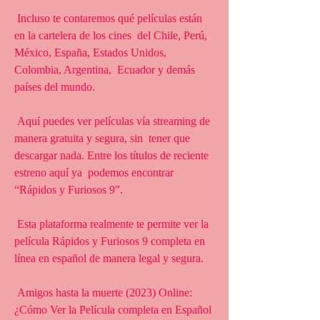
 Incluso te contaremos qué películas están 
en la cartelera de los cines  del Chile, Perú, 
México, España, Estados Unidos, 
Colombia, Argentina,  Ecuador y demás 
países del mundo.
 Aquí puedes ver películas vía streaming de 
manera gratuita y segura, sin  tener que 
descargar nada. Entre los títulos de reciente 
estreno aquí ya  podemos encontrar 
“Rápidos y Furiosos 9”.
 Esta plataforma realmente te permite ver la 
película Rápidos y Furiosos 9 completa en 
línea en español de manera legal y segura.
 Amigos hasta la muerte (2023) Online: 
¿Cómo Ver la Película completa en Español 