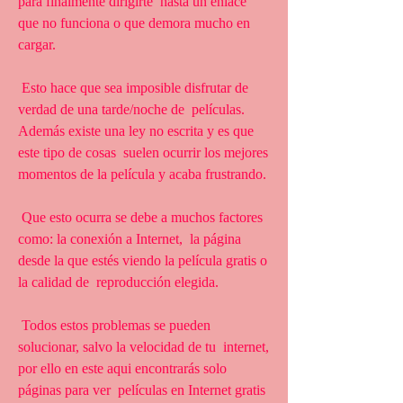
para finalmente dirigirte  hasta un enlace 
que no funciona o que demora mucho en 
cargar.
 Esto hace que sea imposible disfrutar de 
verdad de una tarde/noche de  películas. 
Además existe una ley no escrita y es que 
este tipo de cosas  suelen ocurrir los mejores 
momentos de la película y acaba frustrando.
 Que esto ocurra se debe a muchos factores 
como: la conexión a Internet,  la página 
desde la que estés viendo la película gratis o 
la calidad de  reproducción elegida.
 Todos estos problemas se pueden 
solucionar, salvo la velocidad de tu  internet, 
por ello en este aqui encontrarás solo 
páginas para ver  películas en Internet gratis 