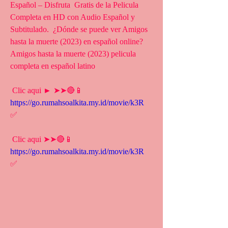
Español – Disfruta  Gratis de la Pelicula 
Completa en HD con Audio Español y 
Subtitulado.  ¿Dónde se puede ver Amigos 
hasta la muerte (2023) en español online?  
Amigos hasta la muerte (2023) pelicula 
completa en español latino
 Clic aqui ► ➤➤🔴📱 
https://go.rumahsoalkita.my.id/movie/k3R
✅
 Clic aqui ➤➤🔴📱 
https://go.rumahsoalkita.my.id/movie/k3R
✅