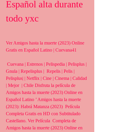
Español alta durante 
todo yxc
Ver Amigos hasta la muerte (2023) Online 
Gratis en Español Latino | Cuevana41
 Cuevana | Estrenos | Pelispedia | Pelisplus | 
Gnula | Repelisplus |  Repelis | Pelis | 
Pelisplus| | Netflix | Cine | Cinema | Calidad 
| Mejor  | Chile Disfruta la película de 
Amigos hasta la muerte (2023) Online en  
Español Latino ’ Amigos hasta la muerte 
(2023): Habrá Matanza (2023)  Película 
Completa Gratis en HD con Subtitulado 
Castellano. Ver Película  Completa de 
Amigos hasta la muerte (2023) Online en 