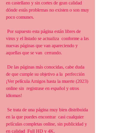
en castellano y sin cortes de gran calidad  
dónde estás problemas no existen o son muy 
poco comunes.
 Por supuesto esta página están libres de 
virus y el listado se actualiza  conforme a las 
nuevas páginas que van apareciendo y 
aquellas que se van  cerrando.
 De las páginas más conocidas, cabe duda 
de que cumple su objetivo a la  perfección 
¡Ver película Amigos hasta la muerte (2023) 
online sin  registrase en español y otros 
idiomas!
 Se trata de una página muy bien distribuida 
en la que puedes encontrar  casi cualquier 
películas completas online, sin publicidad y 
en calidad  Full HD y 4K.