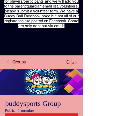
for players/participants and we will add you
to the parent/guardian email list. Volunteers,
please submit a volunteer form. We have a
Buddy Ball Facebook page but not all of our
registration are posted on Facebook. Some
are only sent out via email.
Groups
buddysports Group
Public
·
1 member