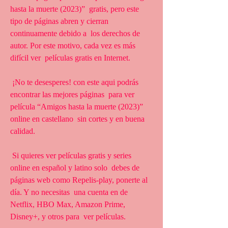
hasta la muerte (2023)”  gratis, pero este 
tipo de páginas abren y cierran 
continuamente debido a  los derechos de 
autor. Por este motivo, cada vez es más 
difícil ver  películas gratis en Internet.
 ¡No te desesperes! con este aqui podrás 
encontrar las mejores páginas  para ver 
película “Amigos hasta la muerte (2023)” 
online en castellano  sin cortes y en buena 
calidad.
 Si quieres ver películas gratis y series 
online en español y latino solo  debes de 
páginas web como Repelis-play, ponerte al 
día. Y no necesitas  una cuenta en de 
Netflix, HBO Max, Amazon Prime, 
Disney+, y otros para  ver películas.