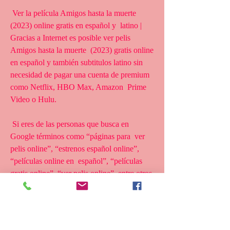
 Ver la película Amigos hasta la muerte 
(2023) online gratis en español y  latino | 
Gracias a Internet es posible ver pelis 
Amigos hasta la muerte  (2023) gratis online 
en español y también subtitulos latino sin  
necesidad de pagar una cuenta de premium 
como Netflix, HBO Max, Amazon  Prime 
Video o Hulu.
 Si eres de las personas que busca en 
Google términos como “páginas para  ver 
pelis online”, “estrenos español online”, 
“películas online en  español”, “películas 
gratis online”, “ver pelis online”, entre otros  
keywords, seguramente has sido llevado a 
páginas web de dudosa  procedencia o que 
te obligan a registrarte con alguna cuenta en 
redes  sociales.