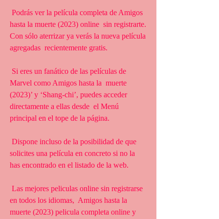
 Podrás ver la película completa de Amigos 
hasta la muerte (2023) online  sin registrarte. 
Con sólo aterrizar ya verás la nueva película 
agregadas  recientemente gratis.
 Si eres un fanático de las películas de 
Marvel como Amigos hasta la  muerte 
(2023)’ y ‘Shang-chi’, puedes acceder 
directamente a ellas desde  el Menú 
principal en el tope de la página.
 Dispone incluso de la posibilidad de que 
solicites una película en concreto si no la 
has encontrado en el listado de la web.
 Las mejores peliculas online sin registrarse 
en todos los idiomas,  Amigos hasta la 
muerte (2023) pelicula completa online y 