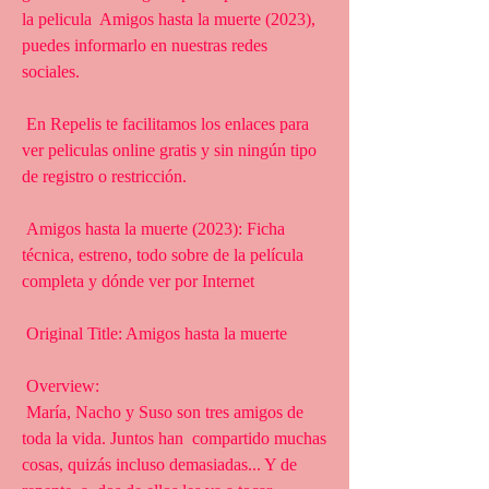
la pelicula  Amigos hasta la muerte (2023), 
puedes informarlo en nuestras redes  
sociales.
 En Repelis te facilitamos los enlaces para 
ver peliculas online gratis y sin ningún tipo 
de registro o restricción.
 Amigos hasta la muerte (2023): Ficha 
técnica, estreno, todo sobre de la película 
completa y dónde ver por Internet
 Original Title: Amigos hasta la muerte
 Overview:
 María, Nacho y Suso son tres amigos de 
toda la vida. Juntos han  compartido muchas 
cosas, quizás incluso demasiadas... Y de 