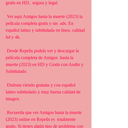
gratis en HD,  segura y legal.
 Ver aqui Amigos hasta la muerte (2023) la 
película completa gratis y sin  ads. En 
español latino y subtitulada en linea, calidad 
hd y 4k.
 Desde Repelis podrás ver y descargar la 
película completa de Amigos  hasta la 
muerte (2023) en HD y Gratis con Audio y 
Subtitulado.
 Disfruta viendo gratuita y con español 
latino subtitulado y muy buena calidad de 
imagen.
 Recuerda que ver Amigos hasta la muerte 
(2023) online en Repelis es  totalmente 
gratis. Si tienes algún tipo de problema con 