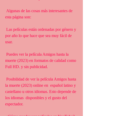
 Algunas de las cosas más interesantes de 
esta página son:
 Las películas están ordenadas por género y 
por año lo que hace que sea muy fácil de 
usar.
 Puedes ver la película Amigos hasta la 
muerte (2023) en formatos de calidad como 
Full HD. y sin publicidad.
 Posibilidad de ver la película Amigos hasta 
la muerte (2023) online en  español latino y 
castellano u otros idiomas. Esto depende de 
los idiomas  disponibles y el gusto del 
espectador.