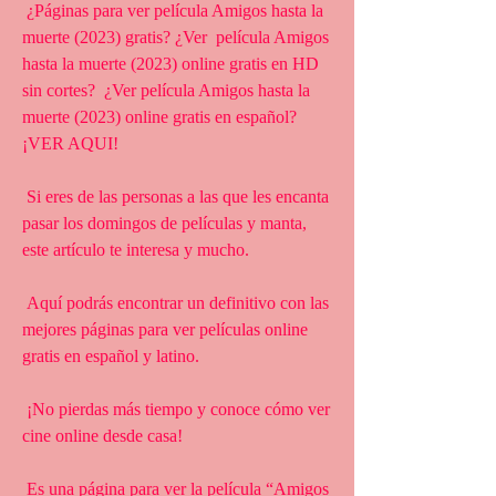
 ¿Páginas para ver película Amigos hasta la 
muerte (2023) gratis? ¿Ver  película Amigos 
hasta la muerte (2023) online gratis en HD 
sin cortes?  ¿Ver película Amigos hasta la 
muerte (2023) online gratis en español?  
¡VER AQUI!
 Si eres de las personas a las que les encanta 
pasar los domingos de películas y manta, 
este artículo te interesa y mucho.
 Aquí podrás encontrar un definitivo con las 
mejores páginas para ver películas online 
gratis en español y latino.
 ¡No pierdas más tiempo y conoce cómo ver 
cine online desde casa!
 Es una página para ver la película “Amigos 