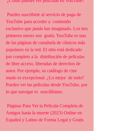
 ¿Cómo puedes ver películas en YouTube?
 Puedes suscribirte al servicio de paga de 
YouTube para acceder a  contenido 
exclusivo que jamás has imaginado. Los tres 
primeros meses son  gratis. YouTube es una 
de las páginas de curaduría de clásicos más  
populares en la red. El sitio está dedicado 
por completo a la  distribución de películas 
de libre acceso, liberadas de derechos de  
autor. Por ejemplo, su catálogo de cine 
mudo es excepcional. ¿Lo mejor  de todo? 
Puedes ver las películas desde YouTube, por 
lo que navegar es  sencillísimo.
 Páginas Para Ver la Película Completa de 
Amigos hasta la muerte (2023) Online en 
Español y Latino de Forma Legal y Gratis