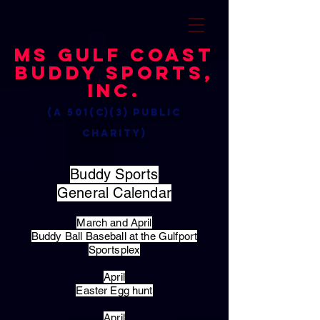
MS Gulf Coast
Buddy Sports,
Inc.
(a 501(c)(3) public
charity)
Buddy Sports
General Calendar
March and April
Buddy Ball Baseball at the Gulfport
Sportsplex
April
Easter Egg hunt
April