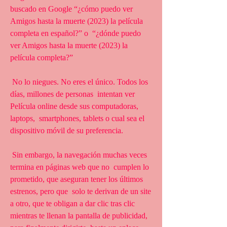
buscado en Google “¿cómo puedo ver  
Amigos hasta la muerte (2023) la película 
completa en español?” o  “¿dónde puedo 
ver Amigos hasta la muerte (2023) la 
película completa?”
 No lo niegues. No eres el único. Todos los 
días, millones de personas  intentan ver 
Película online desde sus computadoras, 
laptops,  smartphones, tablets o cual sea el 
dispositivo móvil de su preferencia.
 Sin embargo, la navegación muchas veces 
termina en páginas web que no  cumplen lo 
prometido, que aseguran tener los últimos 
estrenos, pero que  solo te derivan de un site 
a otro, que te obligan a dar clic tras clic  
mientras te llenan la pantalla de publicidad, 