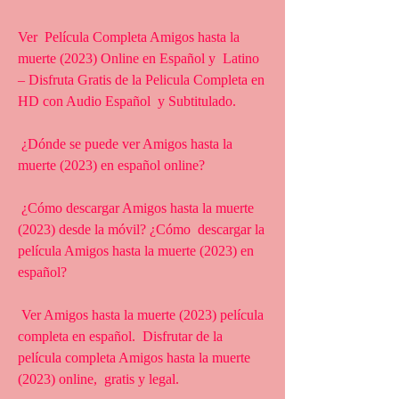
Ver  Película Completa Amigos hasta la 
muerte (2023) Online en Español y  Latino 
– Disfruta Gratis de la Pelicula Completa en 
HD con Audio Español  y Subtitulado.
 ¿Dónde se puede ver Amigos hasta la 
muerte (2023) en español online?
 ¿Cómo descargar Amigos hasta la muerte 
(2023) desde la móvil? ¿Cómo  descargar la 
película Amigos hasta la muerte (2023) en 
español?
 Ver Amigos hasta la muerte (2023) película 
completa en español.  Disfrutar de la 
película completa Amigos hasta la muerte 
(2023) online,  gratis y legal.