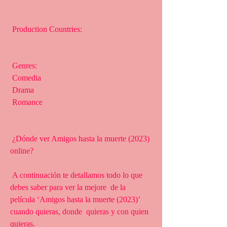
 Production Countries:
 Genres:
 Comedia
 Drama
 Romance
 ¿Dónde ver Amigos hasta la muerte (2023) 
online?
 A continuación te detallamos todo lo que 
debes saber para ver la mejore  de la 
película ‘Amigos hasta la muerte (2023)’ 
cuando quieras, donde  quieras y con quien 
quieras.