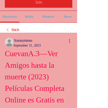
Join
Discussion
Media
Members
About
Back
Anonymous
September 11, 2023
CuevanA.3—Ver 
Amigos hasta la 
muerte (2023) 
Películas Completa 
Online es Gratis en 