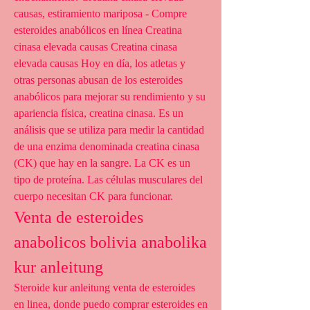
causas, estiramiento mariposa - Compre 
esteroides anabólicos en línea Creatina 
cinasa elevada causas Creatina cinasa 
elevada causas Hoy en día, los atletas y 
otras personas abusan de los esteroides 
anabólicos para mejorar su rendimiento y su 
apariencia física, creatina cinasa. Es un 
análisis que se utiliza para medir la cantidad 
de una enzima denominada creatina cinasa 
(CK) que hay en la sangre. La CK es un 
tipo de proteína. Las células musculares del 
cuerpo necesitan CK para funcionar. 
Venta de esteroides 
anabolicos bolivia anabolika 
kur anleitung
Steroide kur anleitung venta de esteroides 
en linea, donde puedo comprar esteroides en 