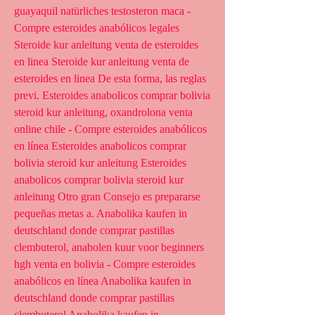
guayaquil natürliches testosteron maca - 
Compre esteroides anabólicos legales 
Steroide kur anleitung venta de esteroides 
en linea Steroide kur anleitung venta de 
esteroides en linea De esta forma, las reglas 
previ. Esteroides anabolicos comprar bolivia 
steroid kur anleitung, oxandrolona venta 
online chile - Compre esteroides anabólicos 
en línea Esteroides anabolicos comprar 
bolivia steroid kur anleitung Esteroides 
anabolicos comprar bolivia steroid kur 
anleitung Otro gran Consejo es prepararse 
pequeñas metas a. Anabolika kaufen in 
deutschland donde comprar pastillas 
clembuterol, anabolen kuur voor beginners 
hgh venta en bolivia - Compre esteroides 
anabólicos en línea Anabolika kaufen in 
deutschland donde comprar pastillas 
clembuterol Anabolika kaufen in 