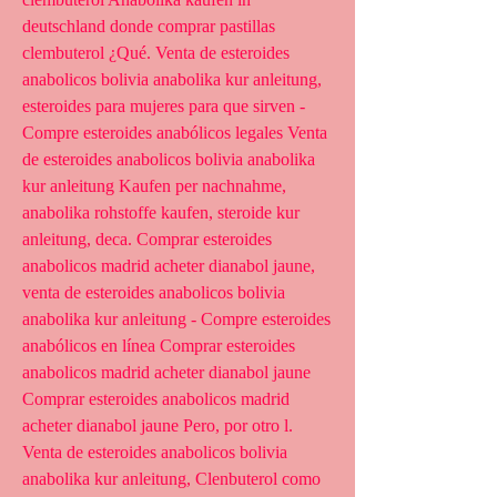
deutschland donde comprar pastillas 
clembuterol ¿Qué. Venta de esteroides 
anabolicos bolivia anabolika kur anleitung, 
esteroides para mujeres para que sirven - 
Compre esteroides anabólicos legales Venta 
de esteroides anabolicos bolivia anabolika 
kur anleitung Kaufen per nachnahme, 
anabolika rohstoffe kaufen, steroide kur 
anleitung, deca. Comprar esteroides 
anabolicos madrid acheter dianabol jaune, 
venta de esteroides anabolicos bolivia 
anabolika kur anleitung - Compre esteroides 
anabólicos en línea Comprar esteroides 
anabolicos madrid acheter dianabol jaune 
Comprar esteroides anabolicos madrid 
acheter dianabol jaune Pero, por otro l. 
Venta de esteroides anabolicos bolivia 
anabolika kur anleitung, Clenbuterol como 