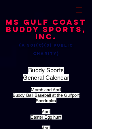
MS Gulf Coast
Buddy Sports,
Inc.
(a 501(c)(3) public
charity)
Buddy Sports
General Calendar
March and April
Buddy Ball Baseball at the Gulfport
Sportsplex
April
Easter Egg hunt
April