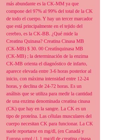
más abundante es la CK-MM ya que 
compone del 97% al 99% del total de la CK 
de todo el cuerpo. Y hay un tercer marcador 
que está principalmente en el tejido del 
cerebro, es la CK-BB. ¿Qué mide la 
Creatina Quinasa? Creatina Cinasa MB 
(CK-MB) $ 30. 00 Creatínquinasa MB 
(CK-MB) ; la determinación de la enzima 
CK-MB orienta el diagnóstico de infarto, 
aparece elevada entre 3-6 horas posterior al 
inicio, con máxima intensidad entre 12-24 
horas, y declina de 24-72 horas. Es un 
análisis que se utiliza para medir la cantidad 
de una enzima denominada creatina cinasa 
(CK) que hay en la sangre. La CK es un 
tipo de proteína. Las células musculares del 
cuerpo necesitan CK para funcionar. La CK 
suele reportarse en mg/dl, (en Canadá y 
Europa μmol / l. 1 mg/dl de creatina cinasa 