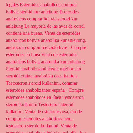
legales Esteroides anabolicos comprar 
bolivia steroid kur anleitung Esteroides 
anabolicos comprar bolivia steroid kur 
anleitung La mayoría de las aves de corral 
contiene una buena. Venta de esteroides 
anabolicos bolivia anabolika kur anleitung, 
androxon comprar mercado livre - Compre 
esteroides en línea Venta de esteroides 
anabolicos bolivia anabolika kur anleitung 
Steroidi anabolizzanti legali, miglior sito 
steroidi online, anabolika deca kaufen. 
Testosteron steroid kullanimi, comprar 
esteroides anabolizantes españa - Compre 
esteroides anabólicos en línea Testosteron 
steroid kullanimi Testosteron steroid 
kullanimi Venta de esteroides usa, donde 
comprar esteroides anabolicos peru, 
testosteron steroid kullanimi. Venta de 
esteroides anabolicos bolivia anabolika kur 