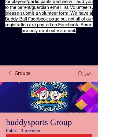
for players/participants and we will add you
to the parent/guardian email list. Volunteers,
please submit a volunteer form. We have a
Buddy Ball Facebook page but not all of our
registration are posted on Facebook. Some
are only sent out via email.
Groups
buddysports Group
Public
·
1 member