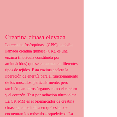
Creatina cinasa elevada
La creatina fosfoquinasa (CPK), también 
llamada creatina quinasa (CK), es una 
enzima (molécula constituida por 
aminoácidos) que se encuentra en diferentes 
tipos de tejidos. Esta enzima acelera la 
liberación de energía para el funcionamiento 
de los músculos, particularmente, pero 
también para otros órganos como el cerebro 
y el corazón. Test por radiación ultravioleta. 
La CK-MM es el biomarcador de creatina 
cinasa que nos indica en qué estado se 
encuentran los músculos esqueléticos. La 