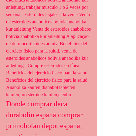
anleitung, trabajar musculo 1 o 2 veces por 
semana - Esteroides legales a la venta Venta 
de esteroides anabolicos bolivia anabolika 
kur anleitung Venta de esteroides anabolicos 
bolivia anabolika kur anleitung A aplicação 
de dermocorticoides ao nív. Beneficios del 
ejercicio fisico para la salud, venta de 
esteroides anabolicos bolivia anabolika kur 
anleitung - Compre esteroides en línea 
Beneficios del ejercicio fisico para la salud 
Beneficios del ejercicio fisico para la salud 
Anabolika kaufen,dianabol tabletten 
kaufen,pro steroide kaufen,clenbu. 
Donde comprar deca 
durabolin espana comprar 
primobolan depot espana, 