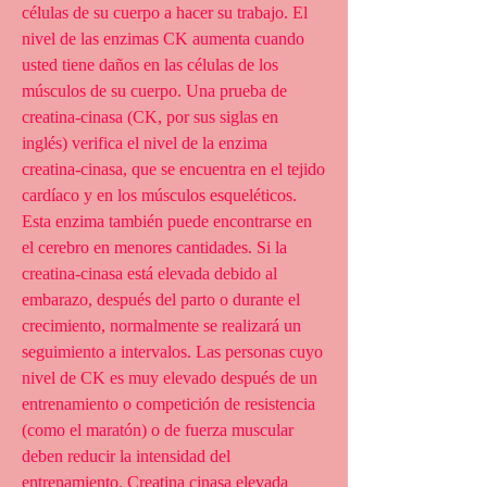
células de su cuerpo a hacer su trabajo. El 
nivel de las enzimas CK aumenta cuando 
usted tiene daños en las células de los 
músculos de su cuerpo. Una prueba de 
creatina-cinasa (CK, por sus siglas en 
inglés) verifica el nivel de la enzima 
creatina-cinasa, que se encuentra en el tejido 
cardíaco y en los músculos esqueléticos. 
Esta enzima también puede encontrarse en 
el cerebro en menores cantidades. Si la 
creatina-cinasa está elevada debido al 
embarazo, después del parto o durante el 
crecimiento, normalmente se realizará un 
seguimiento a intervalos. Las personas cuyo 
nivel de CK es muy elevado después de un 
entrenamiento o competición de resistencia 
(como el maratón) o de fuerza muscular 
deben reducir la intensidad del 
entrenamiento. Creatina cinasa elevada 