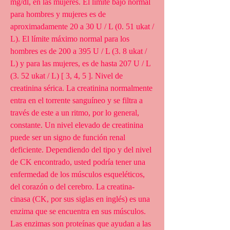
mg/dl, en las mujeres. El límite bajo normal 
para hombres y mujeres es de 
aproximadamente 20 a 30 U / L (0. 51 ukat / 
L). El límite máximo normal para los 
hombres es de 200 a 395 U / L (3. 8 ukat / 
L) y para las mujeres, es de hasta 207 U / L 
(3. 52 ukat / L) [ 3, 4, 5 ]. Nivel de 
creatinina sérica. La creatinina normalmente 
entra en el torrente sanguíneo y se filtra a 
través de este a un ritmo, por lo general, 
constante. Un nivel elevado de creatinina 
puede ser un signo de función renal 
deficiente. Dependiendo del tipo y del nivel 
de CK encontrado, usted podría tener una 
enfermedad de los músculos esqueléticos, 
del corazón o del cerebro. La creatina-
cinasa (CK, por sus siglas en inglés) es una 
enzima que se encuentra en sus músculos. 
Las enzimas son proteínas que ayudan a las 