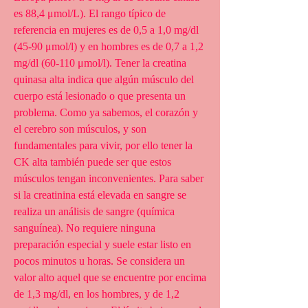
es 88,4 μmol/L). El rango típico de 
referencia en mujeres es de 0,5 a 1,0 mg/dl 
(45-90 μmol/l) y en hombres es de 0,7 a 1,2 
mg/dl (60-110 μmol/l). Tener la creatina 
quinasa alta indica que algún músculo del 
cuerpo está lesionado o que presenta un 
problema. Como ya sabemos, el corazón y 
el cerebro son músculos, y son 
fundamentales para vivir, por ello tener la 
CK alta también puede ser que estos 
músculos tengan inconvenientes. Para saber 
si la creatinina está elevada en sangre se 
realiza un análisis de sangre (química 
sanguínea). No requiere ninguna 
preparación especial y suele estar listo en 
pocos minutos u horas. Se considera un 
valor alto aquel que se encuentre por encima 
de 1,3 mg/dl, en los hombres, y de 1,2 