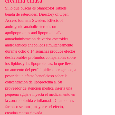
creatina cinasa
Si lo que buscas es Stanozolol Tablets 
tienda de esteroides. Directory of Open 
Access Journals Sweden. Effects of 
androgenic anabolic steroids on 
apolipoproteins and lipoprotein aLa 
autoadministracion de varios esteroides 
androgenicos anabolicos simultaneamente 
durante ocho o 14 semanas produce efectos 
desfavorables profundos comparables sobre 
los lipidos y las lipoproteinas, lo que lleva a 
un aumento del perfil lipidico aterogenico, a 
pesar de un efecto beneficioso sobre la 
concentracion de lipoproteina a. Su 
proveedor de atencion medica inserta una 
pequena aguja e inyecta el medicamento en 
la zona adolorida e inflamada. Cuanto mas 
farmaco se toma, mayor es el efecto, 
creatina cinasa elevada.