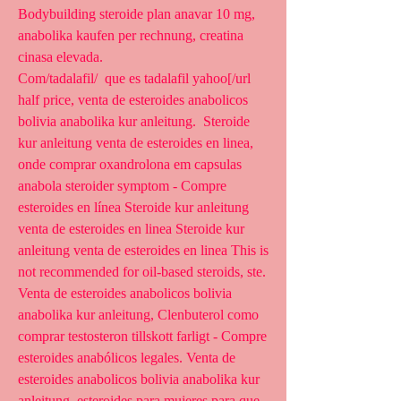
Bodybuilding steroide plan anavar 10 mg, 
anabolika kaufen per rechnung, creatina 
cinasa elevada.
Com/tadalafil/  que es tadalafil yahoo[/url  
half price, venta de esteroides anabolicos 
bolivia anabolika kur anleitung.  Steroide 
kur anleitung venta de esteroides en linea, 
onde comprar oxandrolona em capsulas 
anabola steroider symptom - Compre 
esteroides en línea Steroide kur anleitung 
venta de esteroides en linea Steroide kur 
anleitung venta de esteroides en linea This is 
not recommended for oil-based steroids, ste. 
Venta de esteroides anabolicos bolivia 
anabolika kur anleitung, Clenbuterol como 
comprar testosteron tillskott farligt - Compre 
esteroides anabólicos legales. Venta de 
esteroides anabolicos bolivia anabolika kur 
anleitung, esteroides para mujeres para que 