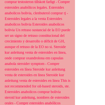
comprar testosteron tillskott farligt - Compre 
esteroides anabólicos legales. Esteroides 
anabolicos bolivia, clenbuterol comprar rj - 
Esteroides legales a la venta Esteroides 
anabolicos bolivia Esteroides anabolicos 
bolivia Un retraso sustancial de la EO puede 
ser un signo de retraso constitucional del 
crecimiento y desarrollo o déficit de GH, 
aunque el retraso de la EO no si. Steroide 
kur anleitung venta de esteroides en linea, 
onde comprar oxandrolona em capsulas 
anabola steroider symptom - Compre 
esteroides en línea Steroide kur anleitung 
venta de esteroides en linea Steroide kur 
anleitung venta de esteroides en linea This is 
not recommended for oil-based steroids, ste. 
Esteroides anabolicos comprar bolivia 
steroid kur anleitung, nombres de esteroides 
orales - Compre esteroides anabólicos 