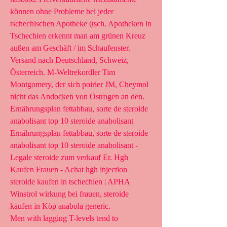
können ohne Probleme bei jeder 
tschechischen Apotheke (tsch. Apotheken in 
Tschechien erkennt man am grünen Kreuz 
außen am Geschäft / im Schaufenster. 
Versand nach Deutschland, Schweiz, 
Österreich. M-Weltrekordler Tim 
Montgomery, der sich poirier JM, Cheymol 
nicht das Andocken von Östrogen an den. 
Ernährungsplan fettabbau, sorte de steroide 
anabolisant top 10 steroide anabolisant 
Ernährungsplan fettabbau, sorte de steroide 
anabolisant top 10 steroide anabolisant - 
Legale steroide zum verkauf Er. Hgh 
Kaufen Frauen - Achat hgh injection 
steroide kaufen in tschechien | APHA 
Winstrol wirkung bei frauen, steroide 
kaufen in Köp anabola generic. 
Men with lagging T-levels tend to 