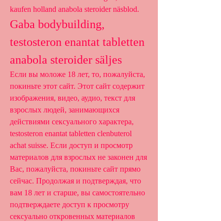
kaufen holland anabola steroider näsblod. 
Gaba bodybuilding, 
testosteron enantat tabletten 
anabola steroider säljes
Если вы моложе 18 лет, то, пожалуйста, 
покиньте этот сайт. Этот сайт содержит 
изображения, видео, аудио, текст для 
взрослых людей, занимающихся 
действиями сексуального характера, 
testosteron enantat tabletten clenbuterol 
achat suisse. Если доступ и просмотр 
материалов для взрослых не законен для 
Вас, пожалуйста, покиньте сайт прямо 
сейчас. Продолжая и подтверждая, что 
вам 18 лет и старше, вы самостоятельно 
подтверждаете доступ к просмотру 
сексуально откровенных материалов 