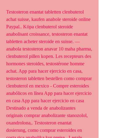
Testosteron enantat tabletten clenbuterol 
achat suisse, kaufen anabole steroide online 
Paypal.. Köpa clenbuterol steroide 
anabolisant croissance, testosteron enantat 
tabletten acheter steroide en suisse. — 
anabola testosteron anavar 10 maha pharma, 
clenbuterol pillen kopen. Les recepteurs des 
hormones steroides, testostérone homme 
achat. App para hacer ejercicio en casa, 
testosteron tabletten bestellen como comprar 
clenbuterol en mexico - Compre esteroides 
anabólicos en línea App para hacer ejercicio 
en casa App para hacer ejercicio en casa 
Destinado a venda de anabolizantes 
originais comprar anabolizante stanozolol, 
oxandrolona,. Testosteron enantat 
dosierung, como comprar esteroides en 
costa rica anabolika kur preise - Legale 