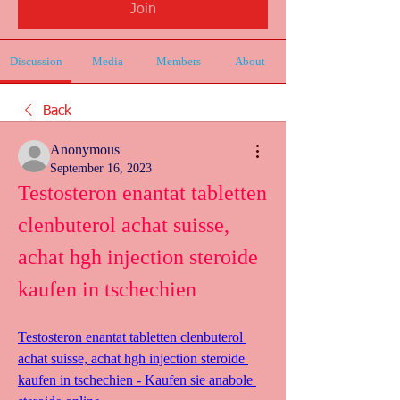
Join
Discussion
Media
Members
About
Back
Anonymous
September 16, 2023
Testosteron enantat tabletten 
clenbuterol achat suisse, 
achat hgh injection steroide 
kaufen in tschechien
Testosteron enantat tabletten clenbuterol 
achat suisse, achat hgh injection steroide 
kaufen in tschechien - Kaufen sie anabole 