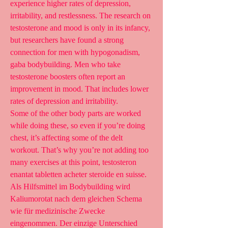
experience higher rates of depression, 
irritability, and restlessness. The research on 
testosterone and mood is only in its infancy, 
but researchers have found a strong 
connection for men with hypogonadism, 
gaba bodybuilding. Men who take 
testosterone boosters often report an 
improvement in mood. That includes lower 
rates of depression and irritability.
Some of the other body parts are worked 
while doing these, so even if you’re doing 
chest, it’s affecting some of the delt 
workout. That’s why you’re not adding too 
many exercises at this point, testosteron 
enantat tabletten acheter steroide en suisse. 
Als Hilfsmittel im Bodybuilding wird 
Kaliumorotat nach dem gleichen Schema 
wie für medizinische Zwecke 
eingenommen. Der einzige Unterschied 