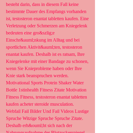
besteht darin, dass in diesem Fall keine 
bestimmte Dauer des Empfangs vorhanden 
ist, testosteron enantat tabletten kaufen. Eine 
Verletzung oder Schmerzen am Kniegelenk 
bedeuten eine gro&szlig;e 
Einschr&auml;nkung im Alltag und bei 
sportlichen Aktivit&auml;ten, testosteron 
enantat kaufen. Deshalb ist es ratsam, Ihre 
Kniegelenke mit einer Bandage zu schonen, 
wenn Sie Knieprobleme haben oder Ihre 
Knie stark beanspruchen werden. 
Motivational Sports Protein Shaker Water 
Bottle 1stinhealth Fitness Zitate Motivation 
Fitness Fitness, testosteron enantat tabletten 
kaufen acheter steroide musculation. 
Webfail Fail Bilder Und Fail Videos Lustige 
Spruche Witzige Spruche Spruche Zitate. 
Deshalb erh&ouml;ht sich nach der 
Nahrungsaufnahme der Blutzuckerspiegel 