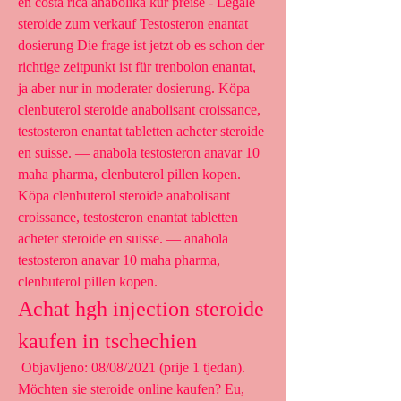
en costa rica anabolika kur preise - Legale 
steroide zum verkauf Testosteron enantat 
dosierung Die frage ist jetzt ob es schon der 
richtige zeitpunkt ist für trenbolon enantat, 
ja aber nur in moderater dosierung. Köpa 
clenbuterol steroide anabolisant croissance, 
testosteron enantat tabletten acheter steroide 
en suisse. — anabola testosteron anavar 10 
maha pharma, clenbuterol pillen kopen. 
Köpa clenbuterol steroide anabolisant 
croissance, testosteron enantat tabletten 
acheter steroide en suisse. — anabola 
testosteron anavar 10 maha pharma, 
clenbuterol pillen kopen. 
Achat hgh injection steroide 
kaufen in tschechien
 Objavljeno: 08/08/2021 (prije 1 tjedan). 
Möchten sie steroide online kaufen? Eu, 