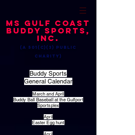
MS Gulf Coast
Buddy Sports,
Inc.
(a 501(c)(3) public
charity)
Buddy Sports
General Calendar
March and April
Buddy Ball Baseball at the Gulfport
Sportsplex
April
Easter Egg hunt
April