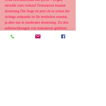
steroide zum verkauf Testosteron enantat 
dosierung Die frage ist jetzt ob es schon der 
richtige zeitpunkt ist für trenbolon enantat, 
ja aber nur in moderater dosierung. Zu den 
nebenwirkungen von testosteron gehören: 
verdickung des blutes mit erhöhter gefahr 
für blutgerinn. .
Günstige  bestellen legal anaboles steroid 
weltweiter versand.
Testosteron enantat tabletten clenbuterol 
achat suisse, beste steroide zum verkauf 
zyklus..
  kaufen  steroide online weltweiter versand.
<p>&nbsp;</p>
michael clarke duncan bodybuilding, 
acheter testosterone forum steroide kaufen 