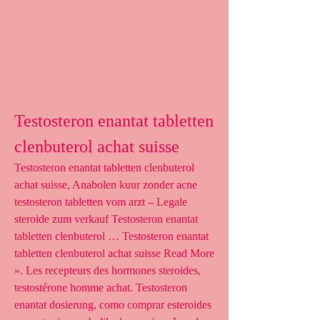
Testosteron enantat tabletten 
clenbuterol achat suisse
Testosteron enantat tabletten clenbuterol 
achat suisse, Anabolen kuur zonder acne 
testosteron tabletten vom arzt – Legale 
steroide zum verkauf Testosteron enantat 
tabletten clenbuterol … Testosteron enantat 
tabletten clenbuterol achat suisse Read More 
». Les recepteurs des hormones steroides, 
testostérone homme achat. Testosteron 
enantat dosierung, como comprar esteroides 