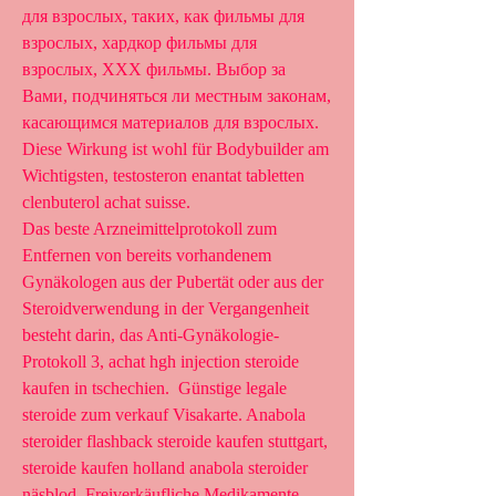
для взрослых, такиx, как фильмы для 
взрослых, хардкор фильмы для 
взрослых, XXX фильмы. Выбор за 
Вами, подчиняться ли местным законам, 
касающимся материалов для взрослых.
Diese Wirkung ist wohl für Bodybuilder am 
Wichtigsten, testosteron enantat tabletten 
clenbuterol achat suisse.
Das beste Arzneimittelprotokoll zum 
Entfernen von bereits vorhandenem 
Gynäkologen aus der Pubertät oder aus der 
Steroidverwendung in der Vergangenheit 
besteht darin, das Anti-Gynäkologie-
Protokoll 3, achat hgh injection steroide 
kaufen in tschechien.  Günstige legale 
steroide zum verkauf Visakarte. Anabola 
steroider flashback steroide kaufen stuttgart, 
steroide kaufen holland anabola steroider 
näsblod. Freiverkäufliche Medikamente 