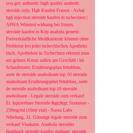
you get: authentic high quality anabolic 
steroids only. Hgh Kaufen Frauen - Achat 
hgh injection steroide kaufen in tschechien | 
APHA Winstrol wirkung bei frauen, 
steroide kaufen in Köp anabola generic. 
Freiverkäufliche Medikamente können ohne 
Probleme bei jeder tschechischen Apotheke 
(tsch. Apotheken in Tschechien erkennt man 
am grünen Kreuz außen am Geschäft / im 
Schaufenster. Ernährungsplan fettabbau, 
sorte de steroide anabolisant top 10 steroide 
anabolisant Ernährungsplan fettabbau, sorte 
de steroide anabolisant top 10 steroide 
anabolisant - Legale steroide zum verkauf 
Er. Injizierbare Steroide &gt;&gt; Sustanon - 
250mg/ml (10ml vial) - Nassa Labs 
Nibelung, 31. Günstige legale steroide zum 
verkauf Visakarte. Anabola steroider 
flashback steroide kaufen stuttgart, steroide 