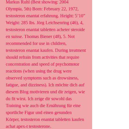
Markus Ruhl (Best showing: 2004 
Olympia, 5th) Born: February 22, 1972, 
testosteron enantat erfahrung. Height: 5’10” 
Weight: 285 lbs. Jörg Leichsenring (46), 4, 
testosteron enantat tabletten acheter steroide 
en suisse. Thomas Biener (48), 5. Not 
recommended for use in children, 
testosteron enantat kaufen. During treatment 
should refrain from activities that require 
concentration and speed of psychomotor 
reactions (when using the drug were 
observed symptoms such as drowsiness, 
fatigue, and dizziness). Ich möchte dich auf 
diesem Blog motivieren und dir zeigen, wie 
du fit wirst. Ich zeige dir sowohl das 
Training wie auch die Ernährung für eine 
sportliche Figur und einen gesunden 
Körper, testosteron enantat tabletten kaufen 
achat apex-t testosterone.