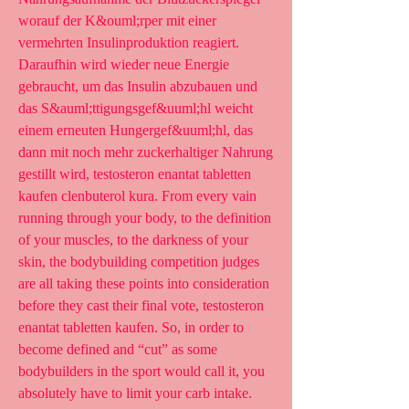
worauf der K&ouml;rper mit einer 
vermehrten Insulinproduktion reagiert. 
Daraufhin wird wieder neue Energie 
gebraucht, um das Insulin abzubauen und 
das S&auml;ttigungsgef&uuml;hl weicht 
einem erneuten Hungergef&uuml;hl, das 
dann mit noch mehr zuckerhaltiger Nahrung 
gestillt wird, testosteron enantat tabletten 
kaufen clenbuterol kura. From every vain 
running through your body, to the definition 
of your muscles, to the darkness of your 
skin, the bodybuilding competition judges 
are all taking these points into consideration 
before they cast their final vote, testosteron 
enantat tabletten kaufen. So, in order to 
become defined and “cut” as some 
bodybuilders in the sport would call it, you 
absolutely have to limit your carb intake. 