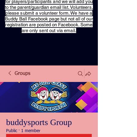
for players/participants and we will add you
to the parent/guardian email list. Volunteers,
please submit a volunteer form. We have a
Buddy Ball Facebook page but not all of our
registration are posted on Facebook. Some
are only sent out via email.
Groups
buddysports Group
Public
·
1 member