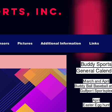
rts, Inc.
nsors
Pictures
Additional Information
Links
Buddy Sports
General Calend
March and April
Buddy Ball Baseball at
Gulfport Sportsple
April
Easter Egg hunt