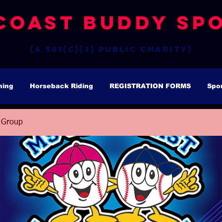
Coast Buddy Spo
(a 501(c)(3) public charity)
hing
Horseback Riding
REGISTRATION FORMS
Spo
 Group