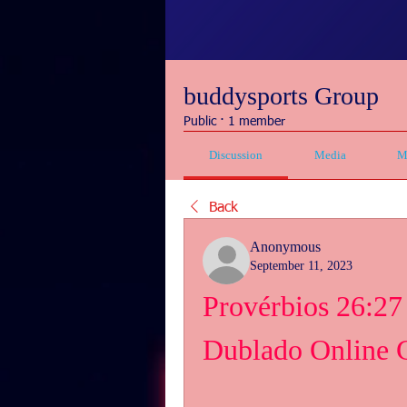
buddysports Group
Public
·
1 member
Discussion
Media
M
Back
Anonymous
September 11, 2023
Provérbios 26:27
Dublado Online G