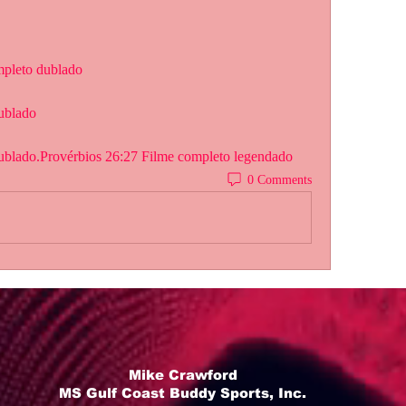
ompleto dublado
dublado
dublado.Provérbios 26:27 Filme completo legendado
0 Comments
Mike Crawford
MS Gulf Coast Buddy Sports, Inc.