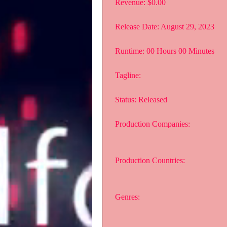
 Revenue: $0.00
 Release Date: August 29, 2023
 Runtime: 00 Hours 00 Minutes
 Tagline: 
 Status: Released
 Production Companies:
 Production Countries:
 Genres: