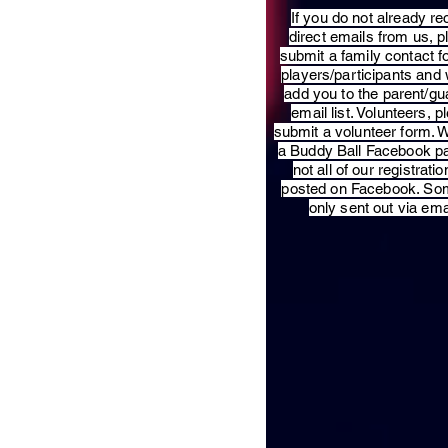
​If you do not already re
direct emails from us, 
submit a family contact f
players/participants and 
add you to the parent/gu
email list. Volunteers, p
submit a volunteer form. 
a Buddy Ball Facebook p
not all of our registratio
posted on Facebook. So
only sent out via ema