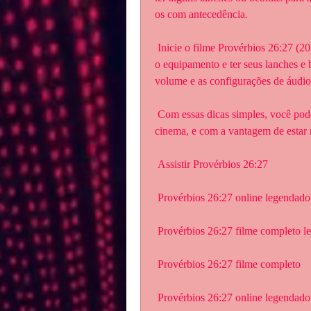
os com antecedência.
 Inicie o filme Provérbios 26:27 (2023): Depois de escolher o filme,  prepare o ambiente e 
o equipamento e ter seus lanches e be
volume e as configurações de áudio 
 Com essas dicas simples, você pode desfrutar de um filme em casa como se  estivesse no 
cinema, e com a vantagem de estar n
 Assistir Provérbios 26:27
 Provérbios 26:27 online legendado
 Provérbios 26:27 filme completo 
 Provérbios 26:27 filme completo
 Provérbios 26:27 online legendado