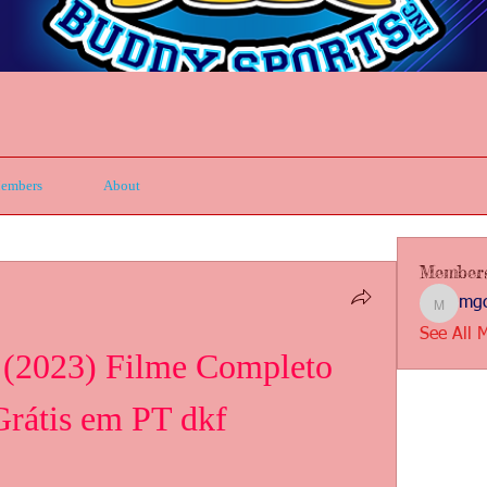
embers
About
Member
mgc
mgcbsin
See All 
 (2023) Filme Completo 
rátis em PT dkf