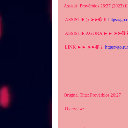
Assistir! Provérbios 26:27 (2023) f
 ASSISTIR ▷ ➤➤🔴📱 
https://go
 ASSISTIR AGORA ►► ➤➤🔴
 LINK ►► ➤➤🔴📱 
https://go.r
Original Title: Provérbios 26:27
 Overview: