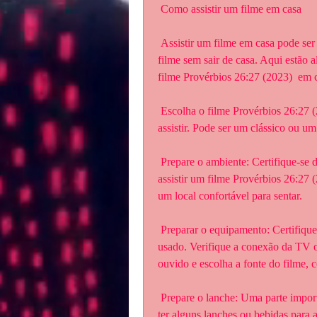
 Como assistir um filme em casa
 Assistir um filme em casa pode ser uma ótima maneira de relaxar e  desfrutar de um bom 
filme sem sair de casa. Aqui estão a
filme Provérbios 26:27 (2023)  em 
 Escolha o filme Provérbios 26:27 (2023): Antes de tudo, escolha o filme  que deseja 
assistir. Pode ser um clássico ou um
 Prepare o ambiente: Certifique-se de que o ambiente esteja confortável e  adequado para 
assistir um filme Provérbios 26:27 (
um local confortável para sentar.
 Preparar o equipamento: Certifique-se de que o equipamento esteja pronto  para ser 
usado. Verifique a conexão da TV ou 
ouvido e escolha a fonte do filme
 Prepare o lanche: Uma parte importante de assistir um filme Provérbios  26:27 (2023) é 
ter alguns lanches ou bebidas para 