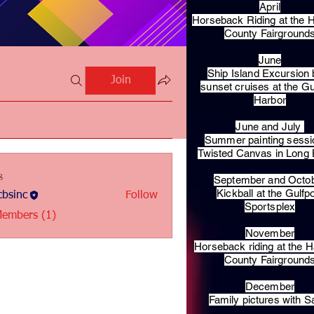
April
Horseback Riding at the H
County Fairground
June
Ship Island Excursion 
Join
sunset cruises at the Gu
Harbor
June and July
Summer painting sessi
Twisted Canvas in Long
s
September and Octo
Kickball at the Gulfp
bsinc
Follow
c
Sportsplex
Members (1)
November
Horseback riding at the H
County Fairground
December
Family pictures with S