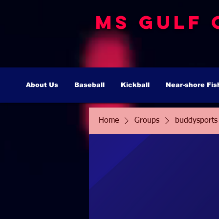
MS Gulf 
About Us
Baseball
Kickball
Near-shore Fis
Home
Groups
buddysports