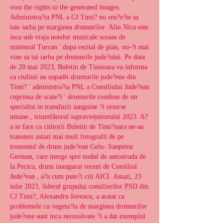
own the rights to the generated images. 
Administra?ia PNL a CJ Timi? nu reu?e?te sa 
taie iarba pe marginea drumurilor: Alin Nica este 
inca sub vraja notelor muzicale scoase de 
ministrul Turcan ' dupa recital de pian, nu-?i mai 
vine sa tai iarba pe drumurile jude?ului. Pe data 
de 20 mai 2023, Buletin de Timioara va informa 
ca ciulinii au napadit drumurile jude?ene din 
Timi? ' administra?ia PNL a Consiliului Jude?ean 
cuprinsa de scaie?i ' drumurile conduse de un 
specialist in transfuzii sanguine ?i resurse 
umane., triumfătorul supraviețuitorului 2023. A?
a se face ca cititorii Buletin de Timi?oara ne-au 
transmis astazi mai mult fotografii de pe 
tronsonul de drum jude?ean Gelu- Sanpetru 
German, care merge spre nodul de autostrada de 
la Pecica, drum inaugurat recent de Consiliul 
Jude?ean , a?a cum pute?i citi AICI. Astazi, 23 
iulie 2023, liderul grupului consilierilor PSD din 
CJ Timi?, Alexandru Iovescu, a aratat ca 
problemele cu vegeta?ia de marginea drumurilor 
jude?ene sunt inca nerezolvate ?i a dat exemplul 