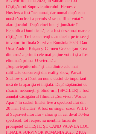
Suvivor România 2023, în valoare de 100. 
Câștigătorul Supraviețuitorului: Heroes v. 
Hustlers a fost încununat, dar numai după ce o 
nouă răsucire i-a permis să scape fiind votat în 
afara jocului. După cinci luni și jumătate în 
Republica Dominicană, el a fost desemnat marele 
câștigător. Trei concurenți s-au duelat pe trasee și 
în voturi în finala Survivor România 2023: Dan 
Ursa, Andrei Krișan și Carmen Grebenișan. Cea 
din urmă a primit cele mai puține voturi și a fost 
eliminată prima. O veterană a 
„Supraviețuitorului” și una dintre cele mai 
calificate concurenți din reality show, Parvati 
Shallow și-a făcut un nume destul de important 
încă de la apariția ei inițială. După săptămâni de 
răsuciri nebunești și blind-uri, [SPOILER] a fost 
anunțat câștigătorul filmului „Survivor: Worlds 
Apart” în cadrul finalei live a spectacolului din 
20 mai. Felicitări! A fost un singur sezon WILD 
al Supraviețuitorului - chiar și în cel de-al 30-lea 
spectacol, tot reușesc să mențină lucrurile 
proaspete! CITEȘTE ȘI: CÂND VA AVEA LOC 
FINALA SURVIVOR ROMÂNIA 2023. ZIUA 