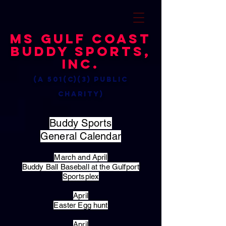
MS Gulf Coast
Buddy Sports,
Inc.
(a 501(c)(3) public
charity)
Buddy Sports
General Calendar
March and April
Buddy Ball Baseball at the Gulfport
Sportsplex
April
Easter Egg hunt
April