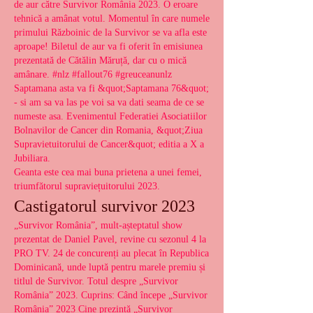
de aur către Survivor România 2023. O eroare 
tehnică a amânat votul. Momentul în care numele 
primului Războinic de la Survivor se va afla este 
aproape! Biletul de aur va fi oferit în emisiunea 
prezentată de Cătălin Măruță, dar cu o mică 
amânare. #nlz #fallout76 #greuceanunlz 
Saptamana asta va fi &quot;Saptamana 76&quot; 
- si am sa va las pe voi sa va dati seama de ce se 
numeste asa. Evenimentul Federatiei Asociatiilor 
Bolnavilor de Cancer din Romania, &quot;Ziua 
Supravietuitorului de Cancer&quot; editia a X a 
Jubiliara. 
Geanta este cea mai buna prietena a unei femei, 
triumfătorul supraviețuitorului 2023.
Castigatorul survivor 2023
„Survivor România”, mult-așteptatul show 
prezentat de Daniel Pavel, revine cu sezonul 4 la 
PRO TV. 24 de concurenți au plecat în Republica 
Dominicană, unde luptă pentru marele premiu și 
titlul de Survivor. Totul despre „Survivor 
România” 2023. Cuprins: Când începe „Survivor 
România” 2023 Cine prezintă „Survivor 