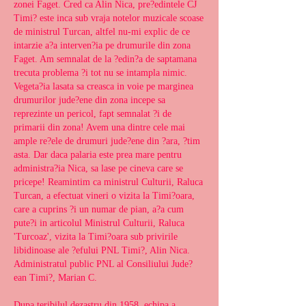
zonei Faget. Cred ca Alin Nica, pre?edintele CJ 
Timi? este inca sub vraja notelor muzicale scoase 
de ministrul Turcan, altfel nu-mi explic de ce 
intarzie a?a interven?ia pe drumurile din zona 
Faget. Am semnalat de la ?edin?a de saptamana 
trecuta problema ?i tot nu se intampla nimic. 
Vegeta?ia lasata sa creasca in voie pe marginea 
drumurilor jude?ene din zona incepe sa 
reprezinte un pericol, fapt semnalat ?i de 
primarii din zona! Avem una dintre cele mai 
ample re?ele de drumuri jude?ene din ?ara, ?tim 
asta. Dar daca palaria este prea mare pentru 
administra?ia Nica, sa lase pe cineva care se 
pricepe! Reamintim ca ministrul Culturii, Raluca 
Turcan, a efectuat vineri o vizita la Timi?oara, 
care a cuprins ?i un numar de pian, a?a cum 
pute?i in articolul Ministrul Culturii, Raluca 
'Turcoaz', vizita la Timi?oara sub privirile 
libidinoase ale ?efului PNL Timi?, Alin Nica. 
Administratul public PNL al Consiliului Jude?
ean Timi?, Marian C.
Dupa teribilul dezastru din 1958, echipa a 