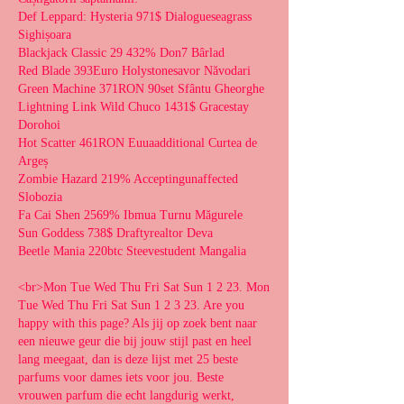
Def Leppard: Hysteria 971$ Dialogueseagrass 
Sighișoara 
Blackjack Classic 29 432% Don7 Bârlad 
Red Blade 393Euro Holystonesavor Năvodari 
Green Machine 371RON 90set Sfântu Gheorghe 
Lightning Link Wild Chuco 1431$ Gracestay 
Dorohoi 
Hot Scatter 461RON Euuaadditional Curtea de 
Argeș 
Zombie Hazard 219% Acceptingunaffected 
Slobozia 
Fa Cai Shen 2569% Ibmua Turnu Măgurele 
Sun Goddess 738$ Draftyrealtor Deva 
Beetle Mania 220btc Steevestudent Mangalia 
<br>Mon Tue Wed Thu Fri Sat Sun 1 2 23. Mon 
Tue Wed Thu Fri Sat Sun 1 2 3 23. Are you 
happy with this page? Als jij op zoek bent naar 
een nieuwe geur die bij jouw stijl past en heel 
lang meegaat, dan is deze lijst met 25 beste 
parfums voor dames iets voor jou. Beste 
vrouwen parfum die echt langdurig werkt, 