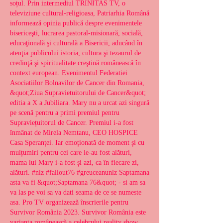
soțul. Prin intermediul TRINITAS TV, o 
televiziune cultural-religioasa, Patriarhia Română 
informează opinia publică despre evenimentele 
bisericeşti, lucrarea pastoral-misionară, socială, 
educaţională şi culturală a Bisericii, aducând în 
atenţia publicului istoria, cultura şi tezaurul de 
credinţă şi spiritualitate creştină românească în 
context european. Evenimentul Federatiei 
Asociatiilor Bolnavilor de Cancer din Romania, 
&quot;Ziua Supravietuitorului de Cancer&quot; 
editia a X a Jubiliara. Mary nu a urcat azi singură 
pe scenă pentru a primi premiul pentru 
Supraviețuitorul de Cancer. Premiul i-a fost 
înmânat de Mirela Nemtanu, CEO HOSPICE 
Casa Speranței. Iar emoționată de moment și cu 
mulțumiri pentru cei care le-au fost alături, 
mama lui Mary i-a fost și azi, ca în fiecare zi, 
alături. #nlz #fallout76 #greuceanunlz Saptamana 
asta va fi &quot;Saptamana 76&quot; - si am sa 
va las pe voi sa va dati seama de ce se numeste 
asa. Pro TV organizează înscrierile pentru 
Survivor România 2023. Survivor România este 
varianta românească a celebrului reality show 