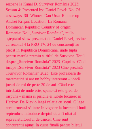
sezoane la Kanal D. Survivor România 2023; 
Season 4: Presented by: Daniel Pavel: No. Of 
castaways: 30: Winner: Dan Ursa: Runner-up: 
Andrei Krișan: Location: La Romana, 
Dominican Republic: Country of origin: 
Romania: No. „Survivor România”, mult-
așteptatul show prezentat de Daniel Pavel, revine 
cu sezonul 4 la PRO TV. 24 de concurenți au 
plecat în Republica Dominicană, unde luptă 
pentru marele premiu și titlul de Survivor. Totul 
despre „Survivor România” 2023. Cuprins: Când 
începe „Survivor România” 2023 Cine prezintă 
„Survivor România” 2023. Este profesoară de 
matematică și are un hobby interesant – joacă 
jocuri de rol de peste 20 de ani. Când este 
întrebată de unde este, spune că este greu de 
răspuns – mama și pisicile ei iubite locuiesc în 
Harkov. De Kiev o leagă relația cu soțul. O lege 
care urmează să intre în vigoare la începutul lunii 
septembrie introduce dreptul de a fi uitat al 
supraviețuitorului de cancer. Cine sunt 
concurenții ajunși în cursa finală pentru biletul 