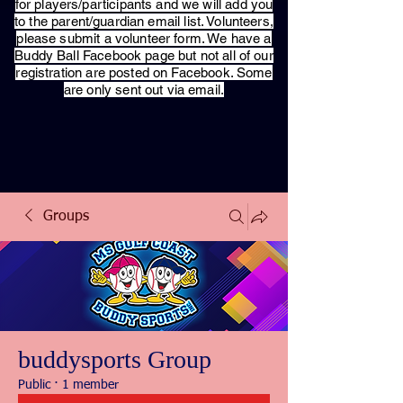
for players/participants and we will add you
to the parent/guardian email list. Volunteers,
please submit a volunteer form. We have a
Buddy Ball Facebook page but not all of our
registration are posted on Facebook. Some
are only sent out via email.
Groups
buddysports Group
Public
·
1 member