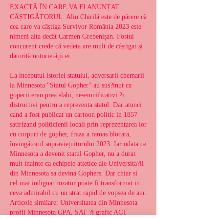
EXACTĂ ÎN CARE VA FI ANUNȚAT 
CÂȘTIGĂTORUL. Alin Chirilă este de părere că 
cea care va câștiga Survivor România 2023 este 
nimeni alta decât Carmen Grebenișan. Fostul 
concurent crede că vedeta are mult de câștigat și 
datorită notorietății ei. 
La inceputul istoriei statului, adversarii chemarii 
la Minnesota "Statul Gopher" au sus?inut ca 
goperii erau prea slabi, nesemnificativi ?i 
distructivi pentru a reprezenta statul. Dar atunci 
cand a fost publicat un cartoon politic in 1857 
satirizand politicienii locali prin reprezentarea lor 
cu corpuri de gopher, fraza a ramas blocata, 
învingătorul supraviețuitorului 2023. Iar odata ce 
Minnesota a devenit statul Gopher, nu a durat 
mult inainte ca echipele atletice ale Universita?ii 
din Minnesota sa devina Gophers. Dar chiar si 
cel mai indignat rozator poate fi transformat in 
ceva admirabil cu un strat rapid de vopsea de aur. 
Articole similare: Universitatea din Minnesota 
profil Minnesota GPA, SAT ?i grafic ACT 