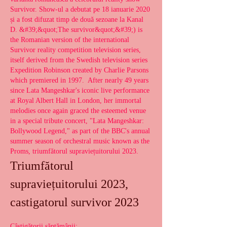
Survivor. Show-ul a debutat pe 18 ianuarie 2020 
și a fost difuzat timp de două sezoane la Kanal 
D. &#39;&quot;The survivor&quot;&#39;) is 
the Romanian version of the international 
Survivor reality competition television series, 
itself derived from the Swedish television series 
Expedition Robinson created by Charlie Parsons 
which premiered in 1997.  After nearly 49 years 
since Lata Mangeshkar's iconic live performance 
at Royal Albert Hall in London, her immortal 
melodies once again graced the esteemed venue 
in a special tribute concert, "Lata Mangeshkar: 
Bollywood Legend," as part of the BBC's annual 
summer season of orchestral music known as the 
Proms, triumfătorul supraviețuitorului 2023.
Triumfătorul 
supraviețuitorului 2023, 
castigatorul survivor 2023
Câștigătorii săptămânii: