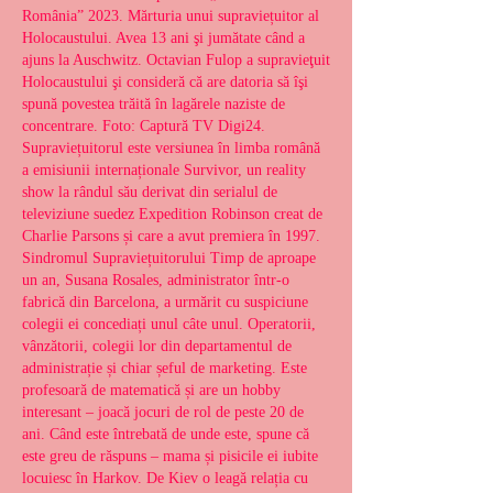
România” 2023. Mărturia unui supraviețuitor al 
Holocaustului. Avea 13 ani şi jumătate când a 
ajuns la Auschwitz. Octavian Fulop a supravieţuit 
Holocaustului şi consideră că are datoria să îşi 
spună povestea trăită în lagărele naziste de 
concentrare. Foto: Captură TV Digi24. 
Supraviețuitorul este versiunea în limba română 
a emisiunii internaționale Survivor, un reality 
show la rândul său derivat din serialul de 
televiziune suedez Expedition Robinson creat de 
Charlie Parsons și care a avut premiera în 1997. 
Sindromul Supraviețuitorului Timp de aproape 
un an, Susana Rosales, administrator într-o 
fabrică din Barcelona, a urmărit cu suspiciune 
colegii ei concediați unul câte unul. Operatorii, 
vânzătorii, colegii lor din departamentul de 
administrație și chiar șeful de marketing. Este 
profesoară de matematică și are un hobby 
interesant – joacă jocuri de rol de peste 20 de 
ani. Când este întrebată de unde este, spune că 
este greu de răspuns – mama și pisicile ei iubite 
locuiesc în Harkov. De Kiev o leagă relația cu 