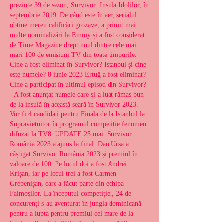
prezinte 39 de sezon, Survivor: Insula Idolilor, în 
septembrie 2019. De când este în aer, serialul 
obține mereu calificări grozave, a primit mai 
multe nominalizări la Emmy și a fost considerat 
de Time Magazine drept unul dintre cele mai 
mari 100 de emisiuni TV din toate timpurile. 
Cine a fost eliminat în Survivor? Istanbul și cine 
este numele? 8 iunie 2023 Ertuğ a fost eliminat? 
Cine a participat în ultimul episod din Survivor? 
- A fost anunțat numele care și-a luat rămas bun 
de la insulă în această seară în Survivor 2023. 
Vor fi 4 candidați pentru Finala de la Istanbul la 
Supraviețuitor în programul competiție fenomen 
difuzat la TV8. UPDATE 25 mai: Survivor 
România 2023 a ajuns la final. Dan Ursa a 
câștigat Survivor România 2023 și premiul în 
valoare de 100. Pe locul doi a fost Andrei 
Krișan, iar pe locul trei a fost Carmen 
Grebenișan, care a făcut parte din echipa 
Faimoșilor. La începutul competiției, 24 de 
concurenți s-au aventurat în jungla dominicană 
pentru a lupta pentru premiul cel mare de la 