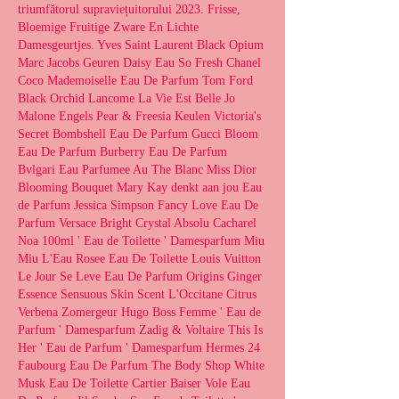
triumfătorul supraviețuitorului 2023. Frisse, 
Bloemige Fruitige Zware En Lichte 
Damesgeurtjes. Yves Saint Laurent Black Opium 
Marc Jacobs Geuren Daisy Eau So Fresh Chanel 
Coco Mademoiselle Eau De Parfum Tom Ford 
Black Orchid Lancome La Vie Est Belle Jo 
Malone Engels Pear & Freesia Keulen Victoria's 
Secret Bombshell Eau De Parfum Gucci Bloom 
Eau De Parfum Burberry Eau De Parfum 
Bvlgari Eau Parfumee Au The Blanc Miss Dior 
Blooming Bouquet Mary Kay denkt aan jou Eau 
de Parfum Jessica Simpson Fancy Love Eau De 
Parfum Versace Bright Crystal Absolu Cacharel 
Noa 100ml ' Eau de Toilette ' Damesparfum Miu 
Miu L'Eau Rosee Eau De Toilette Louis Vuitton 
Le Jour Se Leve Eau De Parfum Origins Ginger 
Essence Sensuous Skin Scent L'Occitane Citrus 
Verbena Zomergeur Hugo Boss Femme ' Eau de 
Parfum ' Damesparfum Zadig & Voltaire This Is 
Her ' Eau de Parfum ' Damesparfum Hermes 24 
Faubourg Eau De Parfum The Body Shop White 
Musk Eau De Toilette Cartier Baiser Vole Eau 