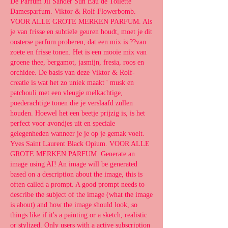
De Parfum Jil Sander Sun Eau de Toilette ' 
Damesparfum. Viktor & Rolf Flowerbomb. 
VOOR ALLE GROTE MERKEN PARFUM. Als 
je van frisse en subtiele geuren houdt, moet je dit 
oosterse parfum proberen, dat een mix is ??van 
zoete en frisse tonen. Het is een mooie mix van 
groene thee, bergamot, jasmijn, fresia, roos en 
orchidee. De basis van deze Viktor & Rolf-
creatie is wat het zo uniek maakt ' musk en 
patchouli met een vleugje melkachtige, 
poederachtige tonen die je verslaafd zullen 
houden. Hoewel het een beetje prijzig is, is het 
perfect voor avondjes uit en speciale 
gelegenheden wanneer je je op je gemak voelt. 
Yves Saint Laurent Black Opium. VOOR ALLE 
GROTE MERKEN PARFUM. Generate an 
image using AI! An image will be generated 
based on a description about the image, this is 
often called a prompt. A good prompt needs to 
describe the subject of the image (what the image 
is about) and how the image should look, so 
things like if it's a painting or a sketch, realistic 
or stylized. Only users with a active subscription 