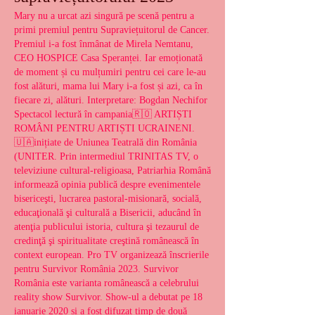
Mary nu a urcat azi singură pe scenă pentru a 
primi premiul pentru Supraviețuitorul de Cancer. 
Premiul i-a fost înmânat de Mirela Nemtanu, 
CEO HOSPICE Casa Speranței. Iar emoționată 
de moment și cu mulțumiri pentru cei care le-au 
fost alături, mama lui Mary i-a fost și azi, ca în 
fiecare zi, alături. Interpretare: Bogdan Nechifor 
Spectacol lectură în campania🇷🇴 ARTIȘTI 
ROMÂNI PENTRU ARTIȘTI UCRAINENI. 
🇺🇦inițiate de Uniunea Teatrală din România 
(UNITER. Prin intermediul TRINITAS TV, o 
televiziune cultural-religioasa, Patriarhia Română 
informează opinia publică despre evenimentele 
bisericeşti, lucrarea pastoral-misionară, socială, 
educaţională şi culturală a Bisericii, aducând în 
atenţia publicului istoria, cultura şi tezaurul de 
credinţă şi spiritualitate creştină românească în 
context european. Pro TV organizează înscrierile 
pentru Survivor România 2023. Survivor 
România este varianta românească a celebrului 
reality show Survivor. Show-ul a debutat pe 18 
ianuarie 2020 și a fost difuzat timp de două 