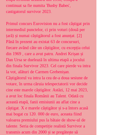
continuat sa fie numita 'Busby Babes', 
castigatorul survivor 2023.
Primul concurs Eurovision nu a fost câștigat prin 
intermediul punctelor, ci prin voturi (două per 
țară) și numai câștigătorul a fost anunțat. [2] 
Până în prezent au existat 63 de concursuri, 
fiecare având câte un câștigător, cu excepția celui 
din 1969 , care a avut patru. Andrei Krișan și 
Dan Ursa se duelează în ultima etapă a jocului 
din finala Survivor 2023. Cel care pierde va intra 
la vot, alături de Carmen Grebenișan. 
Câștigătorul va intra la cea de-a doua sesiune de 
votare, în urma căruia telespectatorii vor decide 
cine este marele câștigător. Astăzi, 12 mai 2023, 
a avut loc finala Românii au Talent. Odată cu 
această etapă, fanii emisiunii au aflat cine a 
câștigat. X e marele câștigător și s-a întors acasă 
mai bogat cu 120. 000 de euro, aceasta fiind 
valoarea premiului pus la bătaie de show-ul de 
talente. Seria de competiție realistă Survivor a 
transmis acum din 2000 și se pregătește să 