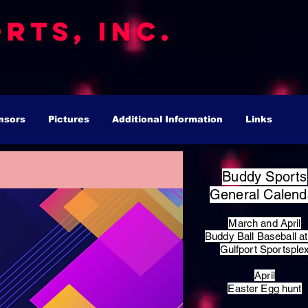
rts, Inc.
nsors
Pictures
Additional Information
Links
Buddy Sports
General Calend
March and April
Buddy Ball Baseball at
Gulfport Sportsple
April
Easter Egg hunt