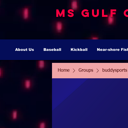
MS Gulf 
About Us
Baseball
Kickball
Near-shore Fis
Home
Groups
buddysports