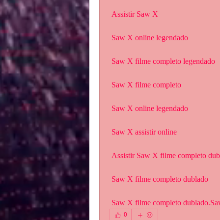
 Assistir Saw X
 Saw X online legendado
 Saw X filme completo legendado
 Saw X filme completo
 Saw X online legendado
 Saw X assistir online
 Assistir Saw X filme completo du
 Saw X filme completo dublado
 Saw X filme completo dublado.S
0