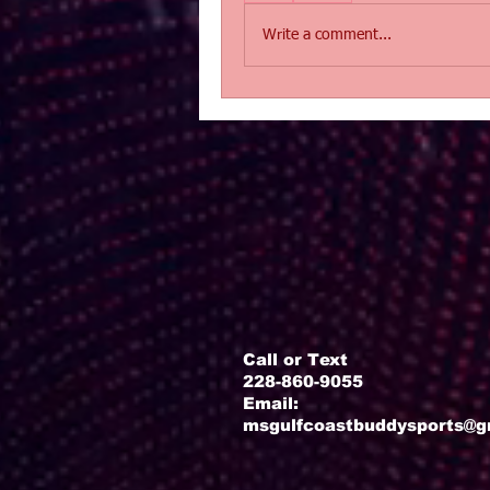
Write a comment...
Call or Text
228-860-9055
Email:
msgulfcoastbuddysports@g