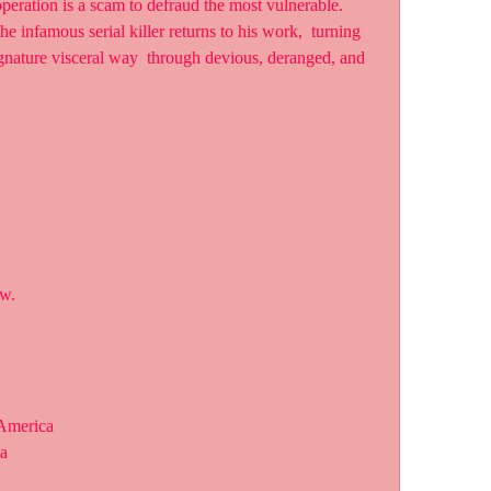
operation is a scam to defraud the most vulnerable. 
infamous serial killer returns to his work,  turning 
signature visceral way  through devious, deranged, and 
aw.
 America
ca