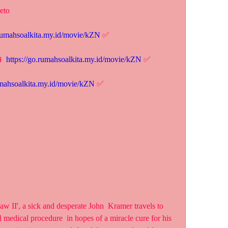
eto
.rumahsoalkita.my.id/movie/kZN
 ✅
 
https://go.rumahsoalkita.my.id/movie/kZN
 ✅
umahsoalkita.my.id/movie/kZN
 ✅
medical procedure  in hopes of a miracle cure for his 