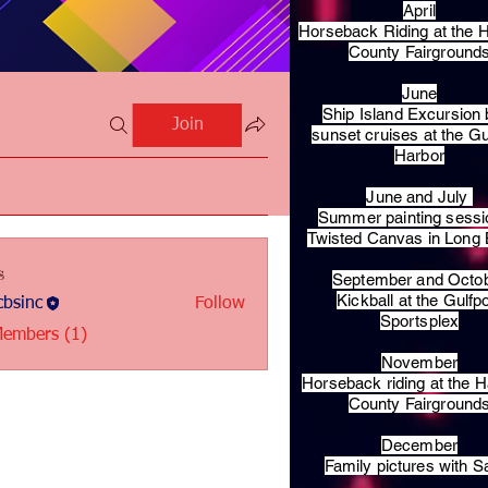
April
Horseback Riding at the H
County Fairground
June
Ship Island Excursion 
Join
sunset cruises at the Gu
Harbor
June and July
Summer painting sessi
Twisted Canvas in Long
s
September and Octo
Kickball at the Gulfp
bsinc
Follow
c
Sportsplex
Members (1)
November
Horseback riding at the H
County Fairground
December
Family pictures with S