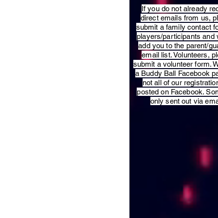
​If you do not already re
direct emails from us, 
submit a family contact f
players/participants and 
add you to the parent/gu
email list. Volunteers, p
submit a volunteer form. 
a Buddy Ball Facebook p
not all of our registratio
posted on Facebook. So
only sent out via ema