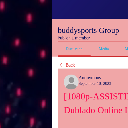
buddysports Group
Public
·
1 member
Discussion
Media
M
Back
Anonymous
September 10, 2023
[1080p-ASSISTIR
Dublado Online 