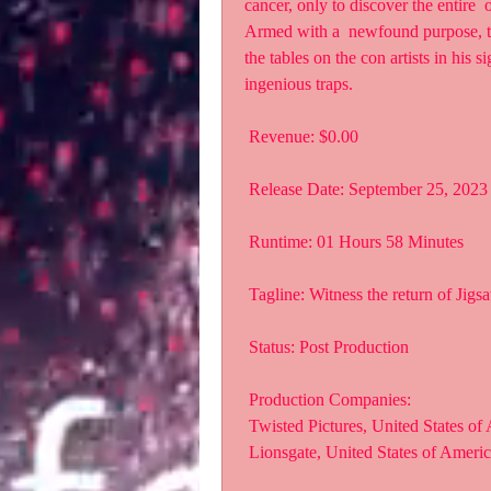
cancer, only to discover the entire  
Armed with a  newfound purpose, the 
the tables on the con artists in his 
ingenious traps.
 Revenue: $0.00
 Release Date: September 25, 2023
 Runtime: 01 Hours 58 Minutes
 Tagline: Witness the return of Jigs
 Status: Post Production
 Production Companies:
 Twisted Pictures, United States of
 Lionsgate, United States of Ameri