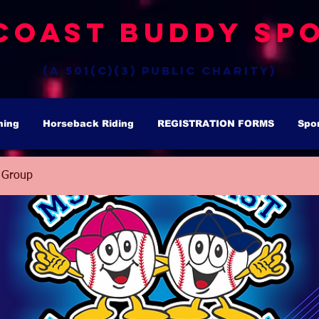
Coast Buddy Spo
(a 501(c)(3) public charity)
hing
Horseback Riding
REGISTRATION FORMS
Spo
 Group