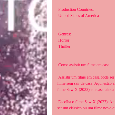
 Production Countries:
 United States of America
 Genres:
 Horror
 Thriller
 Como assistir um filme em casa
 Assistir um filme em casa pode ser uma ótima maneira de relaxar e  desfrutar de um bom 
filme sem sair de casa. Aqui estão a
filme Saw X (2023) em casa  ainda
 Escolha o filme Saw X (2023): Antes de tudo, escolha o filme que deseja  assistir. Pode 
ser um clássico ou um filme novo qu