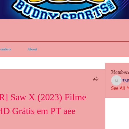
embers
About
Member
mgc
mgcbsin
See All 
] Saw X (2023) Filme 
HD Grátis em PT aee