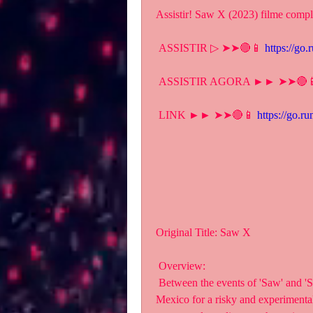
Assistir! Saw X (2023) filme compl
 ASSISTIR ▷ ➤➤🔴📱 
https://go
 ASSISTIR AGORA ►► ➤➤🔴
 LINK ►► ➤➤🔴📱 
https://go.r
Original Title: Saw X
 Overview:
 Between the events of 'Saw' and 'Saw II', a sick and desperate John  Kramer travels to 
Mexico for a risky and experimental 