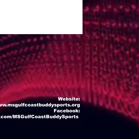
Website:
w.msgulfcoastbuddysports.org
Facebook:
.com/MSGulfCoastBuddySports