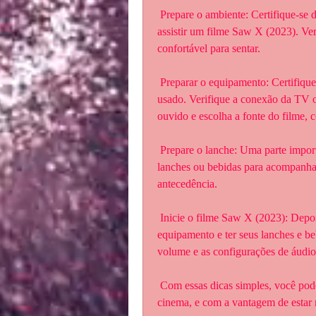
 Prepare o ambiente: Certifique-se de que o ambiente esteja confortável e  adequado para 
assistir um filme Saw X (2023). Ver
confortável para sentar.
 Preparar o equipamento: Certifique-se de que o equipamento esteja pronto  para ser 
usado. Verifique a conexão da TV ou 
ouvido e escolha a fonte do filme
 Prepare o lanche: Uma parte importante de assistir um filme Saw X (2023)  é ter alguns 
lanches ou bebidas para acompanhar.
antecedência.
 Inicie o filme Saw X (2023): Depois de escolher o filme, prepare o  ambiente e o 
equipamento e ter seus lanches e bebi
volume e as configurações de áudio 
 Com essas dicas simples, você pode desfrutar de um filme em casa como se  estivesse no 
cinema, e com a vantagem de estar n