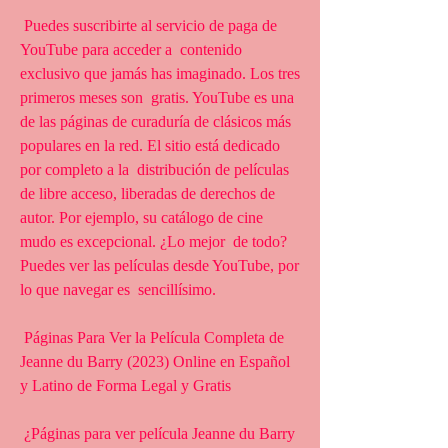
 Puedes suscribirte al servicio de paga de 
YouTube para acceder a  contenido 
exclusivo que jamás has imaginado. Los tres 
primeros meses son  gratis. YouTube es una 
de las páginas de curaduría de clásicos más  
populares en la red. El sitio está dedicado 
por completo a la  distribución de películas 
de libre acceso, liberadas de derechos de  
autor. Por ejemplo, su catálogo de cine 
mudo es excepcional. ¿Lo mejor  de todo? 
Puedes ver las películas desde YouTube, por 
lo que navegar es  sencillísimo.
 Páginas Para Ver la Película Completa de 
Jeanne du Barry (2023) Online en Español 
y Latino de Forma Legal y Gratis
 ¿Páginas para ver película Jeanne du Barry 