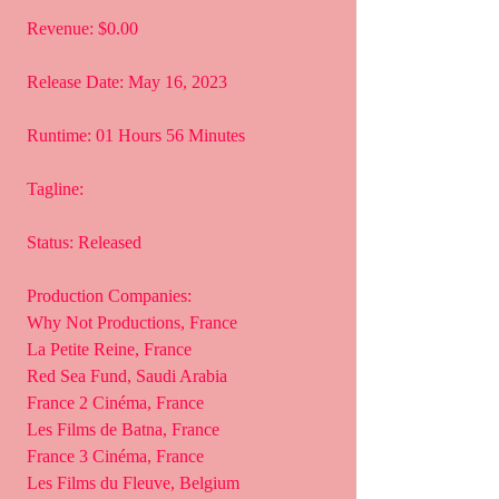
 Revenue: $0.00
 Release Date: May 16, 2023
 Runtime: 01 Hours 56 Minutes
 Tagline: 
 Status: Released
 Production Companies:
 Why Not Productions, France
 La Petite Reine, France
 Red Sea Fund, Saudi Arabia
 France 2 Cinéma, France
 Les Films de Batna, France
 France 3 Cinéma, France
 Les Films du Fleuve, Belgium