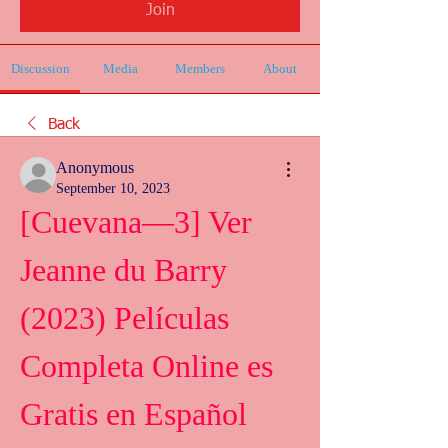
Join
Discussion
Media
Members
About
Back
Anonymous
September 10, 2023
[Cuevana—3] Ver 
Jeanne du Barry 
(2023) Películas 
Completa Online es 
Gratis en Español 