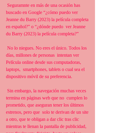
 Seguramnte en más de una ocasión has 
buscado en Google “¿cómo puedo ver  
Jeanne du Barry (2023) la película completa 
en español?” o “¿dónde puedo  ver Jeanne 
du Barry (2023) la película completa?”
 No lo niegues. No eres el único. Todos los 
días, millones de personas  intentan ver 
Película online desde sus computadoras, 
laptops,  smartphones, tablets o cual sea el 
dispositivo móvil de su preferencia.
 Sin embargo, la navegación muchas veces 
termina en páginas web que no  cumplen lo 
prometido, que aseguran tener los últimos 
estrenos, pero que  solo te derivan de un site 
a otro, que te obligan a dar clic tras clic  
mientras te llenan la pantalla de publicidad, 