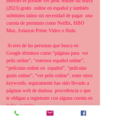
Internet es posible ver pelis Jeanne du Barry 
(2023) gratis  online en español y también 
subtitulos latino sin necesidad de pagar  una 
cuenta de premium como Netflix, HBO 
Max, Amazon Prime Video o Hulu.
 Si eres de las personas que busca en 
Google términos como “páginas para  ver 
pelis online”, “estrenos español online”, 
“películas online en  español”, “películas 
gratis online”, “ver pelis online”, entre otros  
keywords, seguramente has sido llevado a 
páginas web de dudosa  procedencia o que 
te obligan a registrarte con alguna cuenta en 
redes  sociales.
 Si te hartaste de eso, a continuación podrás 
ver las mejores películas  gratis online para 
disfrutar sin problemas, sin interrupciones y 