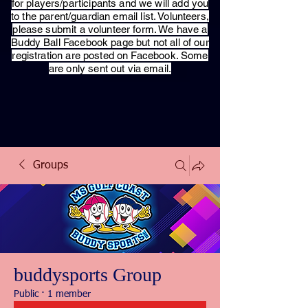
for players/participants and we will add you
to the parent/guardian email list. Volunteers,
please submit a volunteer form. We have a
Buddy Ball Facebook page but not all of our
registration are posted on Facebook. Some
are only sent out via email.
Groups
buddysports Group
Public
·
1 member