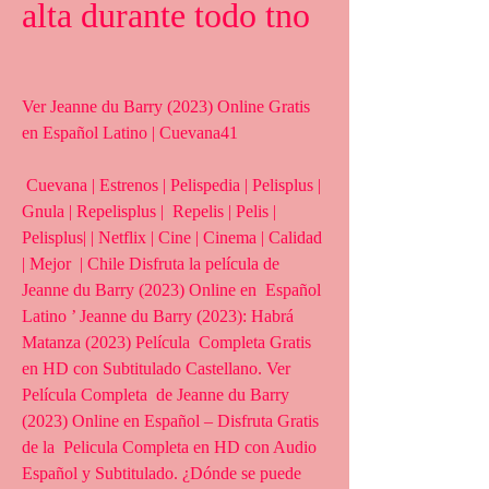
alta durante todo tno
Ver Jeanne du Barry (2023) Online Gratis 
en Español Latino | Cuevana41
 Cuevana | Estrenos | Pelispedia | Pelisplus | 
Gnula | Repelisplus |  Repelis | Pelis | 
Pelisplus| | Netflix | Cine | Cinema | Calidad 
| Mejor  | Chile Disfruta la película de 
Jeanne du Barry (2023) Online en  Español 
Latino ’ Jeanne du Barry (2023): Habrá 
Matanza (2023) Película  Completa Gratis 
en HD con Subtitulado Castellano. Ver 
Película Completa  de Jeanne du Barry 
(2023) Online en Español – Disfruta Gratis 
de la  Pelicula Completa en HD con Audio 
Español y Subtitulado. ¿Dónde se puede  