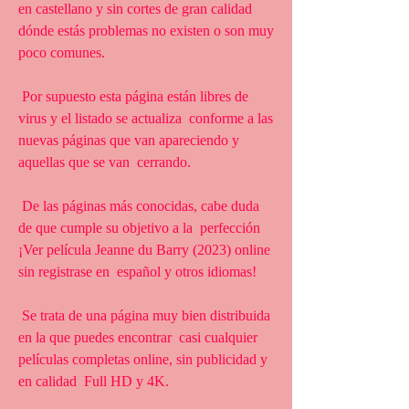
en castellano y sin cortes de gran calidad  
dónde estás problemas no existen o son muy 
poco comunes.
 Por supuesto esta página están libres de 
virus y el listado se actualiza  conforme a las 
nuevas páginas que van apareciendo y 
aquellas que se van  cerrando.
 De las páginas más conocidas, cabe duda 
de que cumple su objetivo a la  perfección 
¡Ver película Jeanne du Barry (2023) online 
sin registrase en  español y otros idiomas!
 Se trata de una página muy bien distribuida 
en la que puedes encontrar  casi cualquier 
películas completas online, sin publicidad y 
en calidad  Full HD y 4K.