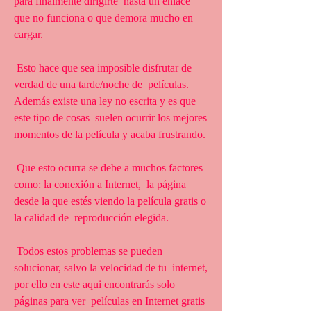
para finalmente dirigirte  hasta un enlace 
que no funciona o que demora mucho en 
cargar.
 Esto hace que sea imposible disfrutar de 
verdad de una tarde/noche de  películas. 
Además existe una ley no escrita y es que 
este tipo de cosas  suelen ocurrir los mejores 
momentos de la película y acaba frustrando.
 Que esto ocurra se debe a muchos factores 
como: la conexión a Internet,  la página 
desde la que estés viendo la película gratis o 
la calidad de  reproducción elegida.
 Todos estos problemas se pueden 
solucionar, salvo la velocidad de tu  internet, 
por ello en este aqui encontrarás solo 
páginas para ver  películas en Internet gratis 