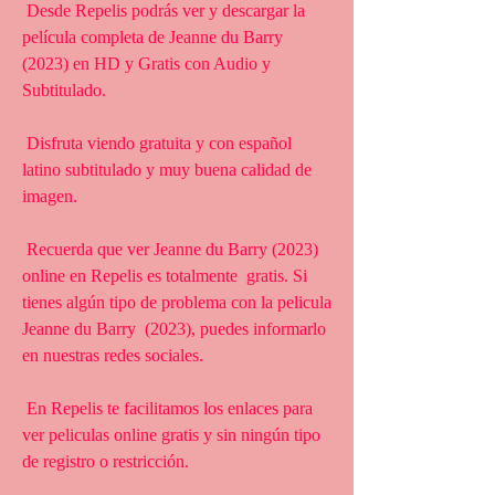
 Desde Repelis podrás ver y descargar la 
película completa de Jeanne du Barry 
(2023) en HD y Gratis con Audio y 
Subtitulado.
 Disfruta viendo gratuita y con español 
latino subtitulado y muy buena calidad de 
imagen.
 Recuerda que ver Jeanne du Barry (2023) 
online en Repelis es totalmente  gratis. Si 
tienes algún tipo de problema con la pelicula 
Jeanne du Barry  (2023), puedes informarlo 
en nuestras redes sociales.
 En Repelis te facilitamos los enlaces para 
ver peliculas online gratis y sin ningún tipo 
de registro o restricción.