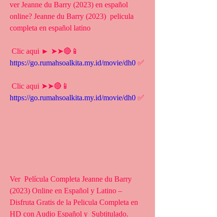
ver Jeanne du Barry (2023) en español 
online? Jeanne du Barry (2023)  pelicula 
completa en español latino
 Clic aqui ► ➤➤🔴📱 
https://go.rumahsoalkita.my.id/movie/dh0
 ✅
 Clic aqui ➤➤🔴📱 
https://go.rumahsoalkita.my.id/movie/dh0
 ✅
Ver  Película Completa Jeanne du Barry 
(2023) Online en Español y Latino –  
Disfruta Gratis de la Pelicula Completa en 
HD con Audio Español y  Subtitulado.