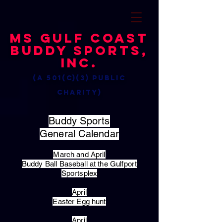
MS Gulf Coast
Buddy Sports,
Inc.
(a 501(c)(3) public
charity)
Buddy Sports
General Calendar
March and April
Buddy Ball Baseball at the Gulfport
Sportsplex
April
Easter Egg hunt
April