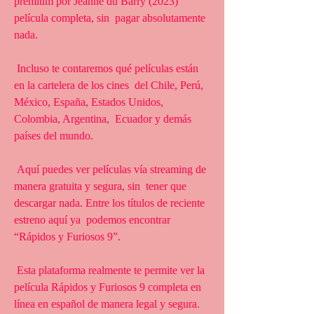
premium por Jeanne du Barry (2023) 
película completa, sin  pagar absolutamente 
nada.
 Incluso te contaremos qué películas están 
en la cartelera de los cines  del Chile, Perú, 
México, España, Estados Unidos, 
Colombia, Argentina,  Ecuador y demás 
países del mundo.
 Aquí puedes ver películas vía streaming de 
manera gratuita y segura, sin  tener que 
descargar nada. Entre los títulos de reciente 
estreno aquí ya  podemos encontrar 
“Rápidos y Furiosos 9”.
 Esta plataforma realmente te permite ver la 
película Rápidos y Furiosos 9 completa en 
línea en español de manera legal y segura.