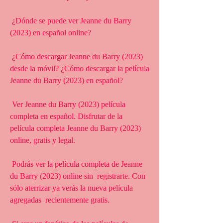
 ¿Dónde se puede ver Jeanne du Barry 
(2023) en español online?
 ¿Cómo descargar Jeanne du Barry (2023) 
desde la móvil? ¿Cómo descargar la película 
Jeanne du Barry (2023) en español?
 Ver Jeanne du Barry (2023) película 
completa en español. Disfrutar de la  
película completa Jeanne du Barry (2023) 
online, gratis y legal.
 Podrás ver la película completa de Jeanne 
du Barry (2023) online sin  registrarte. Con 
sólo aterrizar ya verás la nueva película 
agregadas  recientemente gratis.