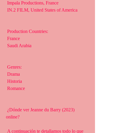
 Impala Productions, France
 IN.2 FILM, United States of America
 Production Countries:
 France
 Saudi Arabia
 Genres:
 Drama
 Historia
 Romance
 ¿Dónde ver Jeanne du Barry (2023) 
online?
 A continuación te detallamos todo lo que 