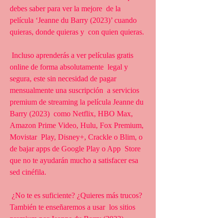
debes saber para ver la mejore  de la 
película ‘Jeanne du Barry (2023)’ cuando 
quieras, donde quieras y  con quien quieras.
 Incluso aprenderás a ver películas gratis 
online de forma absolutamente  legal y 
segura, este sin necesidad de pagar 
mensualmente una suscripción  a servicios 
premium de streaming la película Jeanne du 
Barry (2023)  como Netflix, HBO Max, 
Amazon Prime Video, Hulu, Fox Premium, 
Movistar  Play, Disney+, Crackle o Blim, o 
de bajar apps de Google Play o App  Store 
que no te ayudarán mucho a satisfacer esa 
sed cinéfila.
 ¿No te es suficiente? ¿Quieres más trucos? 
También te enseñaremos a usar  los sitios 