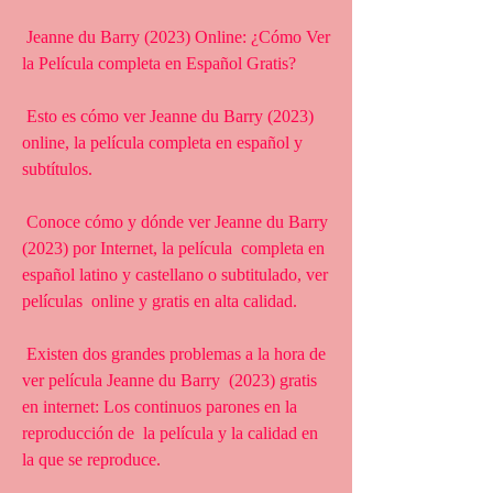
 Jeanne du Barry (2023) Online: ¿Cómo Ver 
la Película completa en Español Gratis?
 Esto es cómo ver Jeanne du Barry (2023) 
online, la película completa en español y 
subtítulos.
 Conoce cómo y dónde ver Jeanne du Barry 
(2023) por Internet, la película  completa en 
español latino y castellano o subtitulado, ver 
películas  online y gratis en alta calidad.
 Existen dos grandes problemas a la hora de 
ver película Jeanne du Barry  (2023) gratis 
en internet: Los continuos parones en la 
reproducción de  la película y la calidad en 
la que se reproduce.