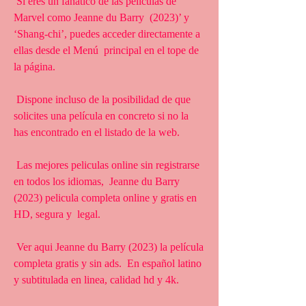
 Si eres un fanático de las películas de 
Marvel como Jeanne du Barry  (2023)’ y 
‘Shang-chi’, puedes acceder directamente a 
ellas desde el Menú  principal en el tope de 
la página.
 Dispone incluso de la posibilidad de que 
solicites una película en concreto si no la 
has encontrado en el listado de la web.
 Las mejores peliculas online sin registrarse 
en todos los idiomas,  Jeanne du Barry 
(2023) pelicula completa online y gratis en 
HD, segura y  legal.
 Ver aqui Jeanne du Barry (2023) la película 
completa gratis y sin ads.  En español latino 
y subtitulada en linea, calidad hd y 4k.