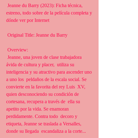
 Jeanne du Barry (2023): Ficha técnica, 
estreno, todo sobre de la película completa y 
dónde ver por Internet
 Original Title: Jeanne du Barry
 Overview:
 Jeanne, una joven de clase trabajadora 
ávida de cultura y placer,  utiliza su 
inteligencia y su atractivo para ascender uno 
a uno los  peldaños de la escala social. Se 
convierte en la favorita del rey Luis  XV, 
quien desconociendo su condición de 
cortesana, recupera a través de  ella su 
apetito por la vida. Se enamoran 
perdidamente. Contra todo  decoro y 
etiqueta, Jeanne se traslada a Versalles, 
donde su llegada  escandaliza a la corte...