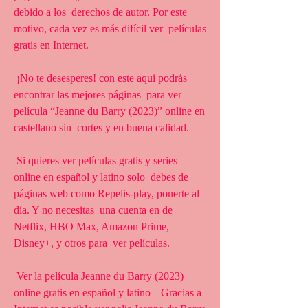
debido a los  derechos de autor. Por este 
motivo, cada vez es más difícil ver  películas 
gratis en Internet.
 ¡No te desesperes! con este aqui podrás 
encontrar las mejores páginas  para ver 
película “Jeanne du Barry (2023)” online en 
castellano sin  cortes y en buena calidad.
 Si quieres ver películas gratis y series 
online en español y latino solo  debes de 
páginas web como Repelis-play, ponerte al 
día. Y no necesitas  una cuenta en de 
Netflix, HBO Max, Amazon Prime, 
Disney+, y otros para  ver películas.
 Ver la película Jeanne du Barry (2023) 
online gratis en español y latino  | Gracias a 