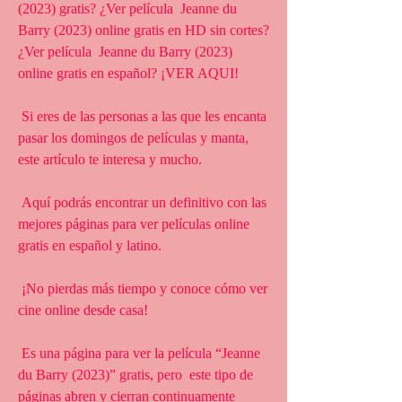
(2023) gratis? ¿Ver película  Jeanne du 
Barry (2023) online gratis en HD sin cortes? 
¿Ver película  Jeanne du Barry (2023) 
online gratis en español? ¡VER AQUI!
 Si eres de las personas a las que les encanta 
pasar los domingos de películas y manta, 
este artículo te interesa y mucho.
 Aquí podrás encontrar un definitivo con las 
mejores páginas para ver películas online 
gratis en español y latino.
 ¡No pierdas más tiempo y conoce cómo ver 
cine online desde casa!
 Es una página para ver la película “Jeanne 
du Barry (2023)” gratis, pero  este tipo de 
páginas abren y cierran continuamente 