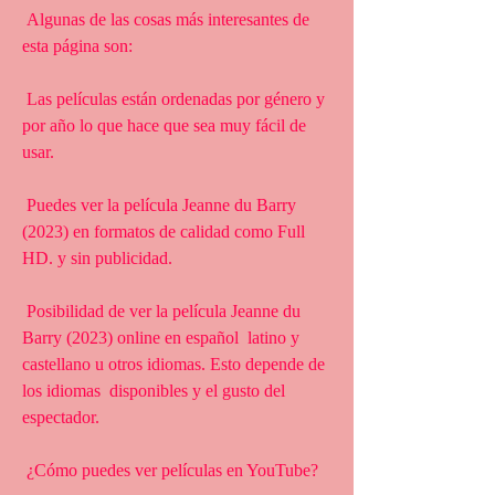
 Algunas de las cosas más interesantes de 
esta página son:
 Las películas están ordenadas por género y 
por año lo que hace que sea muy fácil de 
usar.
 Puedes ver la película Jeanne du Barry 
(2023) en formatos de calidad como Full 
HD. y sin publicidad.
 Posibilidad de ver la película Jeanne du 
Barry (2023) online en español  latino y 
castellano u otros idiomas. Esto depende de 
los idiomas  disponibles y el gusto del 
espectador.
 ¿Cómo puedes ver películas en YouTube?