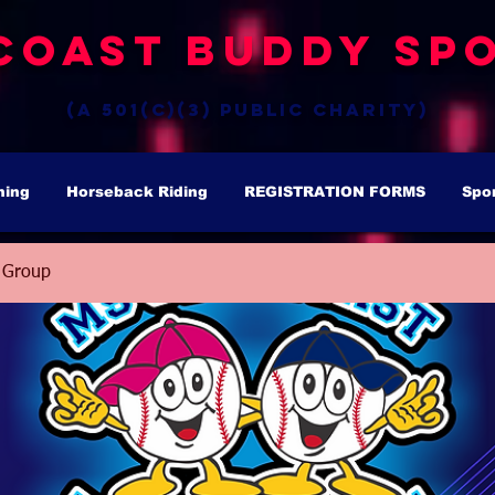
Coast Buddy Spo
(a 501(c)(3) public charity)
hing
Horseback Riding
REGISTRATION FORMS
Spo
 Group