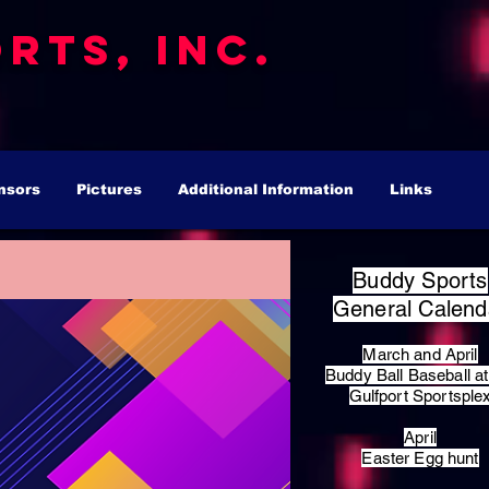
rts, Inc.
nsors
Pictures
Additional Information
Links
Buddy Sports
General Calend
March and April
Buddy Ball Baseball at
Gulfport Sportsple
April
Easter Egg hunt