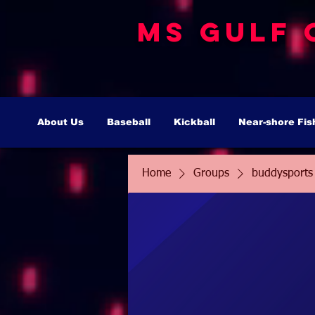
MS Gulf 
About Us
Baseball
Kickball
Near-shore Fis
Home
Groups
buddysports