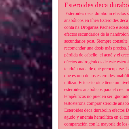
Esteroides deca durabo
 Esteroides deca durabolin efectos secundarios, comprar provironum - Compre esteroides 
anabólicos en línea Esteroides deca 
conta na Drogarias Pacheco e acesse
efectos secundarios de la nandrolon
secundarios post. Siempre consulte 
recomendar una dosis más precisa. L
pérdida de cabello, el acné y el crec
efectos androgénicos de este estero
tendrán nada de qué preocuparse. L
que es uno de los esteroides anaból
utilizar. Este esteroide tiene un niv
esteroides anabólicos para el creci
terapéuticos no pueden ser ignorado
testosterona comprar steroide anabol
Esteroides deca durabolin efectos D
agudo y anemia hemolítica en el cont
comparación con la mayoría de los o