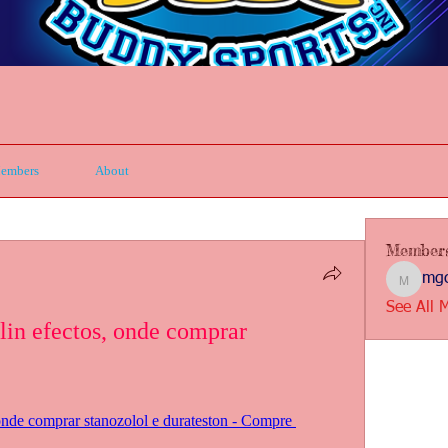
embers
About
Member
mgc
mgcbsin
See All 
lin efectos, onde comprar 
onde comprar stanozolol e durateston - Compre 