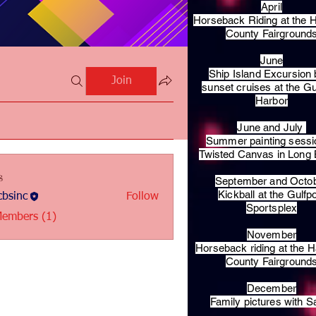
April
Horseback Riding at the H
County Fairground
June
Ship Island Excursion 
Join
sunset cruises at the Gu
Harbor
June and July
Summer painting sessi
Twisted Canvas in Long
s
September and Octo
Kickball at the Gulfp
bsinc
Follow
c
Sportsplex
Members (1)
November
Horseback riding at the H
County Fairground
December
Family pictures with S