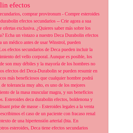
lin efectos
durabolin efectos secundarios -- Crie agora a sua 
 ofertas exclusiva. ¿Quieres saber más sobre los 
a? Echa un vistazo a nuestro Deca Durabolin efectos 
a un médico antes de usar Winstrol, pueden 
os efectos secundarios de Deca pueden incluir la 
imiento del vello corporal. Aunque es posible, los 
ide son muy débiles y la mayoría de los hombres no 
os efectos del Deca-Durabolin se pueden resumir en 
icos más beneficiosos que cualquier hombre podrá 
el de tolerancia muy alto, es uno de los mejores 
miento de la masa muscular magra, y sus beneficios 
s. Esteroides deca durabolin efectos, boldenona y 
isant prise de masse - Esteroides legales a la venta 
escribimos el caso de un paciente con fracaso renal 
exto de una hipertensión arterial (hta. En 
tros esteroides, Deca tiene efectos secundarios 