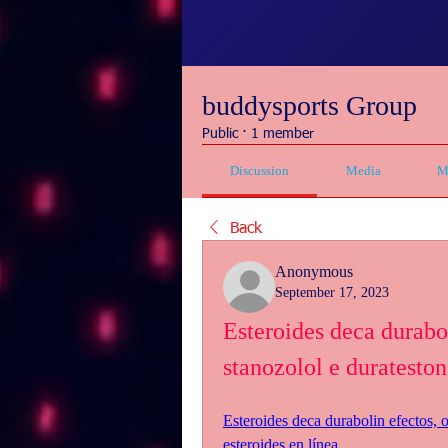
buddysports Group
Public
·
1 member
Discussion
Media
M
Back
Anonymous
September 17, 2023
Esteroides deca durabo
stanozolol e durateston
Esteroides deca durabolin efectos, 
esteroides en línea