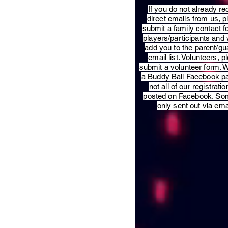
​If you do not already re
direct emails from us, 
submit a family contact f
players/participants and 
add you to the parent/gu
email list. Volunteers, p
submit a volunteer form. 
a Buddy Ball Facebook p
not all of our registratio
posted on Facebook. So
only sent out via ema